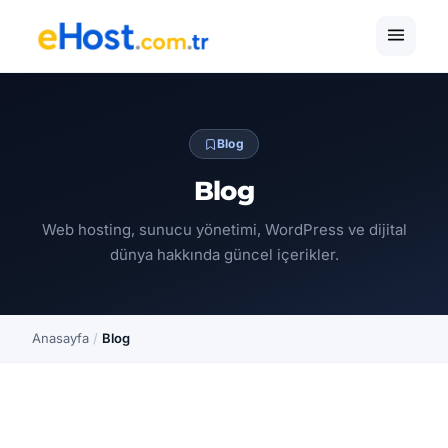
Blog
Blog
Web hosting, sunucu yönetimi, WordPress ve dijital
dünya hakkında güncel içerikler.
Anasayfa
/
Blog