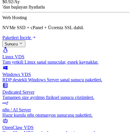
$
0.92
/Ay
'dan başlayan fiyatlarla
Web Hosting
NVMe SSD + cPanel + Ücretsiz SSL dahil.
Paketleri İncele
Sunucu
Linux VDS
Tam yetkili Linux sanal sunucular, esnek kaynaklar.
Windows VDS
RDP destekli Windows Server sanal sunucu paketleri.
Dedicated Server
Tamamen size ayrılmış fiziksel sunucu çözümleri.
n8n / AI Server
Hazır kurulu n8n otomasyon sunucusu paketleri.
OpenClaw VDS