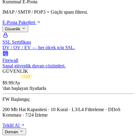
Kurumsal E-Posta
IMAP / SMTP / POP3 + Güçlü spam filtresi.
E-Posta Paketleri
Güvenlik
SSL Sertifikası
DV / OV / EV — her ölçek için SSL.
Firewall
Sanal güvenlik duvarı çözümleri.
GÜVENLİK
$19.99/Ay
-%50
$
9.99
/Ay
'dan başlayan fiyatlarla
FW Başlangıç
200 Mb Hat Kapasitesi · 10 Kural · L3/L4 Filtreleme · DDoS
Koruması · 7/24 İzleme
Teklif Al
Domain