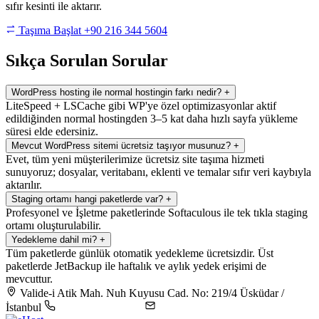
sıfır kesinti ile aktarır.
Taşıma Başlat
+90 216 344 5604
Sıkça Sorulan Sorular
WordPress hosting ile normal hostingin farkı nedir?
+
LiteSpeed + LSCache gibi WP'ye özel optimizasyonlar aktif
edildiğinden normal hostingden 3–5 kat daha hızlı sayfa yükleme
süresi elde edersiniz.
Mevcut WordPress sitemi ücretsiz taşıyor musunuz?
+
Evet, tüm yeni müşterilerimize ücretsiz site taşıma hizmeti
sunuyoruz; dosyalar, veritabanı, eklenti ve temalar sıfır veri kaybıyla
aktarılır.
Staging ortamı hangi paketlerde var?
+
Profesyonel ve İşletme paketlerinde Softaculous ile tek tıkla staging
ortamı oluşturulabilir.
Yedekleme dahil mi?
+
Tüm paketlerde günlük otomatik yedekleme ücretsizdir. Üst
paketlerde JetBackup ile haftalık ve aylık yedek erişimi de
mevcuttur.
Valide-i Atik Mah. Nuh Kuyusu Cad. No: 219/4 Üsküdar /
İstanbul
+90 216 344 5604
destek@ehost.com.tr