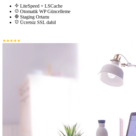
LiteSpeed + LSCache
Otomatik WP Güncelleme
Staging Ortamı
Ücretsiz SSL dahil
4.9
/5 Google
50.000+ müşteri
15+ yıl tecrübe