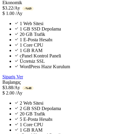
Ekonomik
$3.22/Ay
-%69
$
1.00
/Ay
1 Web Sitesi
1 GB SSD Depolama
20 GB Trafik
1 E-Posta Hesabı
1 Core CPU
1 GB RAM
cPanel Kontrol Paneli
Ücretsiz SSL
WordPress Hazır Kurulum
Sipariş Ver
Başlangıç
$3.88/Ay
-%48
$
2.00
/Ay
2 Web Sitesi
2 GB SSD Depolama
20 GB Trafik
5 E-Posta Hesabı
1 Core CPU
1 GB RAM