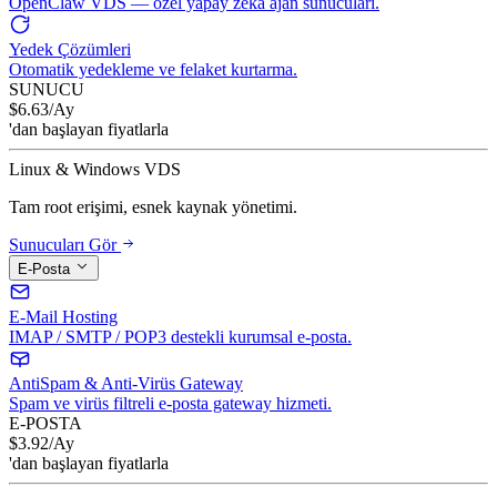
OpenClaw VDS — özel yapay zeka ajan sunucuları.
Yedek Çözümleri
Otomatik yedekleme ve felaket kurtarma.
SUNUCU
$
6.63
/Ay
'dan başlayan fiyatlarla
Linux & Windows VDS
Tam root erişimi, esnek kaynak yönetimi.
Sunucuları Gör
E-Posta
E-Mail Hosting
IMAP / SMTP / POP3 destekli kurumsal e-posta.
AntiSpam & Anti-Virüs Gateway
Spam ve virüs filtreli e-posta gateway hizmeti.
E-POSTA
$
3.92
/Ay
'dan başlayan fiyatlarla