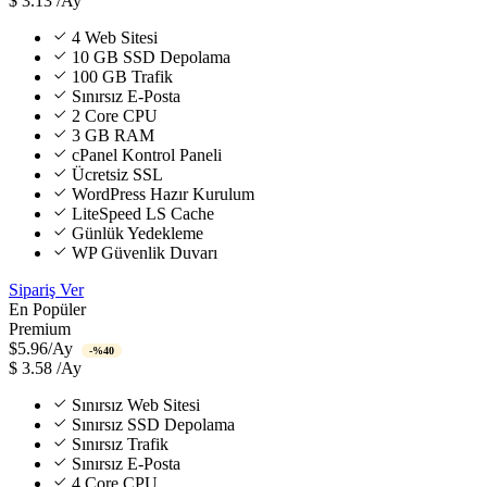
$
3.13
/Ay
4 Web Sitesi
10 GB SSD Depolama
100 GB Trafik
Sınırsız E-Posta
2 Core CPU
3 GB RAM
cPanel Kontrol Paneli
Ücretsiz SSL
WordPress Hazır Kurulum
LiteSpeed LS Cache
Günlük Yedekleme
WP Güvenlik Duvarı
Sipariş Ver
En Popüler
Premium
$5.96/Ay
-%40
$
3.58
/Ay
Sınırsız Web Sitesi
Sınırsız SSD Depolama
Sınırsız Trafik
Sınırsız E-Posta
4 Core CPU