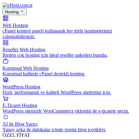
Hosting
Web Hosting
cPanel kontrol paneli kullanarak her türlü hostinglerinizi
çalıştırabilirsiniz.
Reseller Web Hosting
Birden çok hosting için ideal reseller paketleri burada.
Kurumsal Web Hosting
Kurumsal kalitede cPanel destekli hosting.
WordPress Hosting
Hızlı, performanslı ve kaliteli WordPress siteleriniz için.
E-Ticaret Hosting
WordPress sitenizde WooCommerce eklentisi ile e-ticarete geçin.
AI ile Blog Yazıcı
Yapay zeka ile dakikalar içinde özgün blog içerikleri.
ÖZEL FİYAT