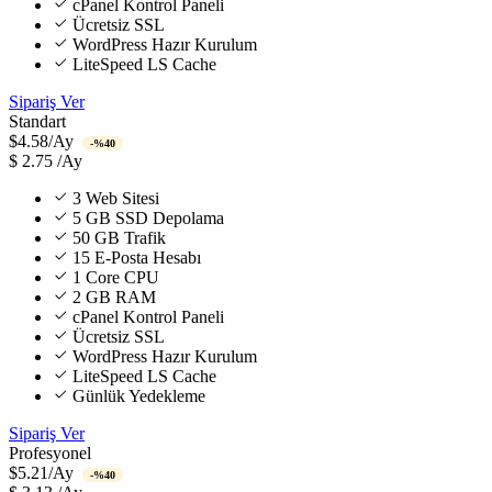
cPanel Kontrol Paneli
Ücretsiz SSL
WordPress Hazır Kurulum
LiteSpeed LS Cache
Sipariş Ver
Standart
$4.58/Ay
-%40
$
2.75
/Ay
3 Web Sitesi
5 GB SSD Depolama
50 GB Trafik
15 E-Posta Hesabı
1 Core CPU
2 GB RAM
cPanel Kontrol Paneli
Ücretsiz SSL
WordPress Hazır Kurulum
LiteSpeed LS Cache
Günlük Yedekleme
Sipariş Ver
Profesyonel
$5.21/Ay
-%40