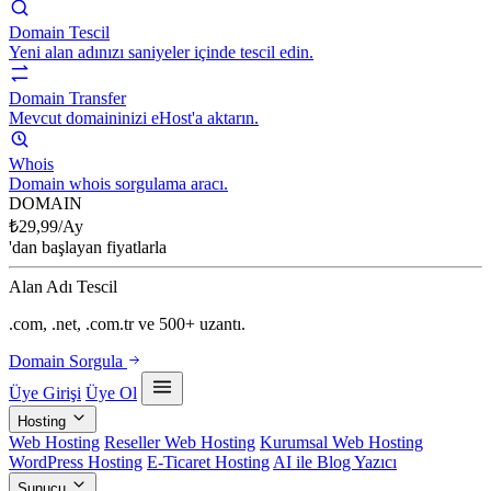
Domain Tescil
Yeni alan adınızı saniyeler içinde tescil edin.
Domain Transfer
Mevcut domaininizi eHost'a aktarın.
Whois
Domain whois sorgulama aracı.
DOMAIN
₺
29,99
/Ay
'dan başlayan fiyatlarla
Alan Adı Tescil
.com, .net, .com.tr ve 500+ uzantı.
Domain Sorgula
Üye Girişi
Üye Ol
Hosting
Web Hosting
Reseller Web Hosting
Kurumsal Web Hosting
WordPress Hosting
E-Ticaret Hosting
AI ile Blog Yazıcı
Sunucu