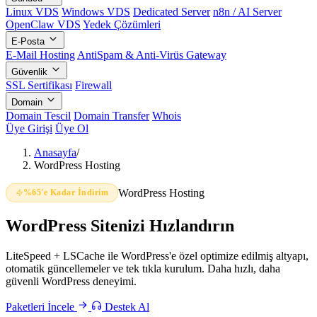
Linux VDS
Windows VDS
Dedicated Server
n8n / AI Server
OpenClaw VDS
Yedek Çözümleri
E-Posta
E-Mail Hosting
AntiSpam & Anti-Virüs Gateway
Güvenlik
SSL Sertifikası
Firewall
Domain
Domain Tescil
Domain Transfer
Whois
Üye Girişi
Üye Ol
Anasayfa
/
WordPress Hosting
WordPress Hosting
%65'e Kadar İndirim
WordPress Sitenizi
Hızlandırın
LiteSpeed + LSCache ile WordPress'e özel optimize edilmiş altyapı,
otomatik güncellemeler ve tek tıkla kurulum. Daha hızlı, daha
güvenli WordPress deneyimi.
Paketleri İncele
Destek Al