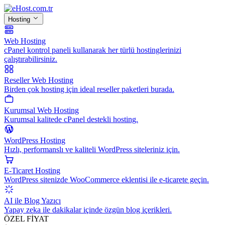
Hosting
Web Hosting
cPanel kontrol paneli kullanarak her türlü hostinglerinizi
çalıştırabilirsiniz.
Reseller Web Hosting
Birden çok hosting için ideal reseller paketleri burada.
Kurumsal Web Hosting
Kurumsal kalitede cPanel destekli hosting.
WordPress Hosting
Hızlı, performanslı ve kaliteli WordPress siteleriniz için.
E-Ticaret Hosting
WordPress sitenizde WooCommerce eklentisi ile e-ticarete geçin.
AI ile Blog Yazıcı
Yapay zeka ile dakikalar içinde özgün blog içerikleri.
ÖZEL FİYAT