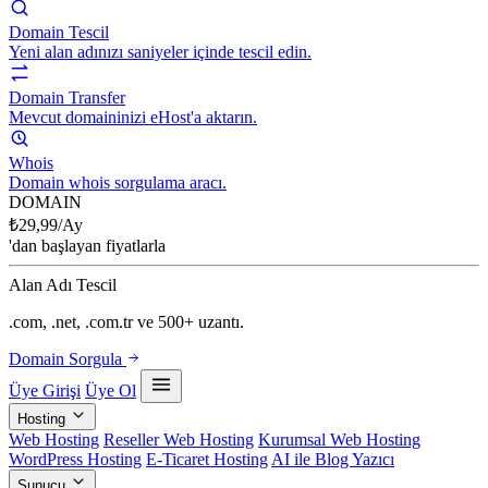
Domain Tescil
Yeni alan adınızı saniyeler içinde tescil edin.
Domain Transfer
Mevcut domaininizi eHost'a aktarın.
Whois
Domain whois sorgulama aracı.
DOMAIN
₺
29,99
/Ay
'dan başlayan fiyatlarla
Alan Adı Tescil
.com, .net, .com.tr ve 500+ uzantı.
Domain Sorgula
Üye Girişi
Üye Ol
Hosting
Web Hosting
Reseller Web Hosting
Kurumsal Web Hosting
WordPress Hosting
E-Ticaret Hosting
AI ile Blog Yazıcı
Sunucu