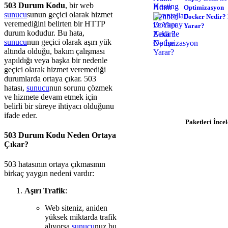
503 Durum Kodu
, bir web
Optimizasyon
sunucu
sunun geçici olarak hizmet
Docker Nedir? 
veremediğini belirten bir HTTP
Yarar?
durum kodudur. Bu hata,
sunucu
nun geçici olarak aşırı yük
altında olduğu, bakım çalışması
yapıldığı veya başka bir nedenle
geçici olarak hizmet veremediği
Hosting İhtiyacınız
durumlarda ortaya çıkar. 503
hatası,
sunucu
nun sorunu çözmek
$0.92/ay'dan başlayan p
ve hizmete devam etmek için
hemen başlayın
belirli bir süreye ihtiyacı olduğunu
ifade eder.
Paketleri İncel
503 Durum Kodu Neden Ortaya
Çıkar?
503 hatasının ortaya çıkmasının
birkaç yaygın nedeni vardır:
Aşırı Trafik
:
Web siteniz, aniden
yüksek miktarda trafik
alıyorsa
sunucu
nuz bu