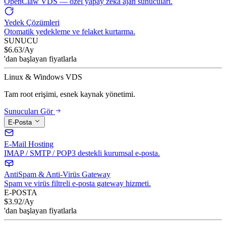
OpenClaw VDS — özel yapay zeka ajan sunucuları.
Yedek Çözümleri
Otomatik yedekleme ve felaket kurtarma.
SUNUCU
$
6.63
/Ay
'dan başlayan fiyatlarla
Linux & Windows VDS
Tam root erişimi, esnek kaynak yönetimi.
Sunucuları Gör
E-Posta
E-Mail Hosting
IMAP / SMTP / POP3 destekli kurumsal e-posta.
AntiSpam & Anti-Virüs Gateway
Spam ve virüs filtreli e-posta gateway hizmeti.
E-POSTA
$
3.92
/Ay
'dan başlayan fiyatlarla