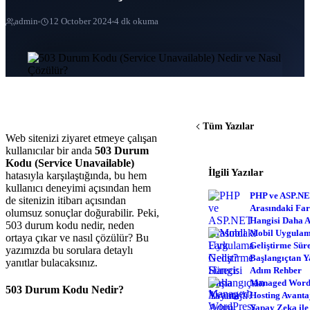
admin
12 October 2024
4 dk okuma
Tüm Yazılar
Web sitenizi ziyaret etmeye çalışan
kullanıcılar bir anda
503 Durum
Kodu (Service Unavailable)
İlgili Yazılar
hatasıyla karşılaştığında, bu hem
kullanıcı deneyimi açısından hem
PHP ve ASP.N
de sitenizin itibarı açısından
Arasındaki Far
olumsuz sonuçlar doğurabilir. Peki,
Hangisi Daha A
503 durum kodu nedir, neden
Mobil Uygula
ortaya çıkar ve nasıl çözülür? Bu
Geliştirme Süre
yazımızda bu sorulara detaylı
Başlangıçtan 
yanıtlar bulacaksınız.
Adım Rehber
Managed Word
503 Durum Kodu Nedir?
Hosting Avantaj
Yapay Zeka ile