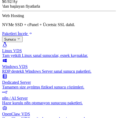
$
0.92
/Ay
'dan başlayan fiyatlarla
Web Hosting
NVMe SSD + cPanel + Ücretsiz SSL dahil.
Paketleri İncele
Sunucu
Linux VDS
Tam yetkili Linux sanal sunucular, esnek kaynaklar.
Windows VDS
RDP destekli Windows Server sanal sunucu paketleri.
Dedicated Server
Tamamen size ayrılmış fiziksel sunucu çözümleri.
n8n / AI Server
Hazır kurulu n8n otomasyon sunucusu paketleri.
OpenClaw VDS