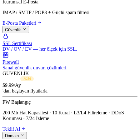
Kurumsal E-Posta
IMAP / SMTP / POP3 + Güçlü spam filtresi.
E-Posta Paketleri
Güvenlik
SSL Sertifikası
DV / OV / EV — her ölçek için SSL.
Firewall
Sanal güvenlik duvarı çözümleri.
GÜVENLİK
$19.99/Ay
-%50
$
9.99
/Ay
'dan başlayan fiyatlarla
FW Başlangıç
200 Mb Hat Kapasitesi · 10 Kural · L3/L4 Filtreleme · DDoS
Koruması · 7/24 İzleme
Teklif Al
Domain