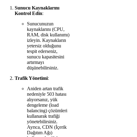
Sunucu Kaynaklarını
Kontrol Edin
:
Sunucunuzun
kaynaklarını (CPU,
RAM, disk kullanımı)
izleyin. Kaynakların
yetersiz olduğunu
tespit ederseniz,
sunucu kapasitesini
artırmayı
düşünebilirsiniz.
Trafik Yönetimi
:
Aniden artan trafik
nedeniyle 503 hatası
alıyorsanız, yük
dengeleme (load
balancing) çözümleri
kullanarak trafiği
yönetebilirsiniz.
Ayrıca, CDN (İçerik
Dağıtım Ağı)