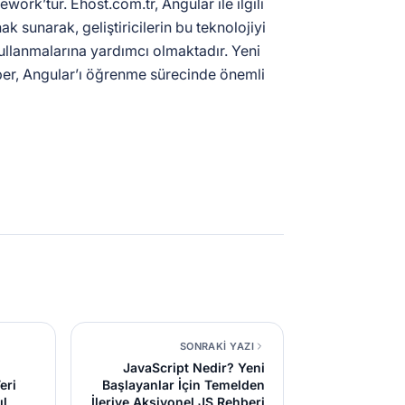
work’tür. Ehost.com.tr, Angular ile ilgili
ak sunarak, geliştiricilerin bu teknolojiyi
kullanmalarına yardımcı olmaktadır. Yeni
ber, Angular’ı öğrenme sürecinde önemli
SONRAKİ YAZI
JavaScript Nedir? Yeni
eri
Başlayanlar İçin Temelden
ıl
İleriye Aksiyonel JS Rehberi