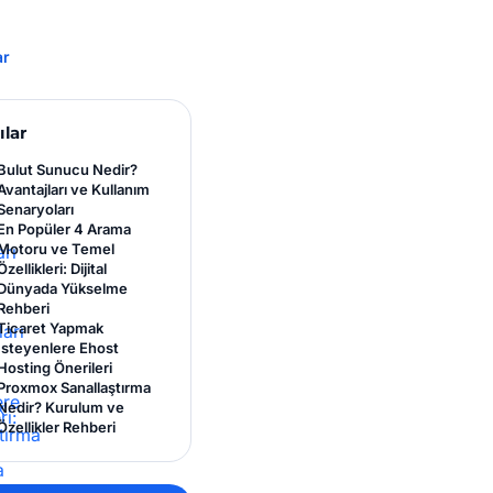
ar
ılar
Bulut Sunucu Nedir?
Avantajları ve Kullanım
Senaryoları
En Popüler 4 Arama
Motoru ve Temel
Özellikleri: Dijital
Dünyada Yükselme
Rehberi
Ticaret Yapmak
İsteyenlere Ehost
Hosting Önerileri
Proxmox Sanallaştırma
Nedir? Kurulum ve
Özellikler Rehberi