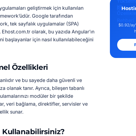
ulamaları geliştirmek için kullanılan
Hosti
ramework’üdür. Google tarafından
rk, tek sayfalık uygulamalar (SPA)
$0.92/ay'
. Ehost.com.tr olarak, bu yazıda Angular’ın
ni başlayanlar için nasıl kullanılabileceğini
P
el Özellikleri
anlıdır ve bu sayede daha güvenli ve
a olanak tanır. Ayrıca, bileşen tabanlı
lamalarınızı modüler bir şekilde
lar, veri bağlama, direktifler, servisler ve
llik sunar.
 Kullanabilirsiniz?