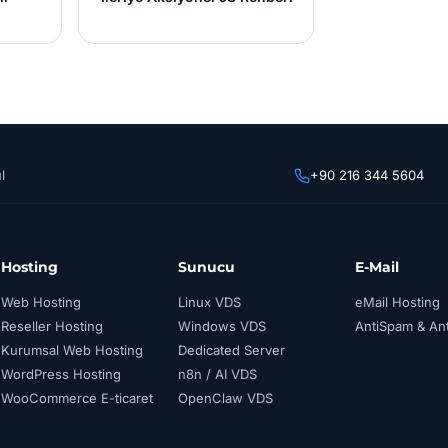
l
+90 216 344 5604
Hosting
Sunucu
E-Mail
Web Hosting
Linux VDS
eMail Hosting
Reseller Hosting
Windows VDS
AntiSpam & Ant
Kurumsal Web Hosting
Dedicated Server
WordPress Hosting
n8n / AI VDS
WooCommerce E-ticaret
OpenClaw VDS