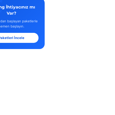
ng İhtiyacınız mı
Var?
dan başlayan paketlerle
hemen başlayın.
aketleri İncele