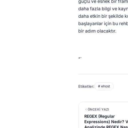
güçlü ve esnek bir frame
daha fazla bilgi ve kayn
daha etkin bir şekilde 
başlayanlar için bu reh
bir adım olacaktır.
“`
Etiketler:
# ehost
ÖNCEKİ YAZI
REGEX (Regular
Expressions) Nedir? V
Analizinde REGEX Nas