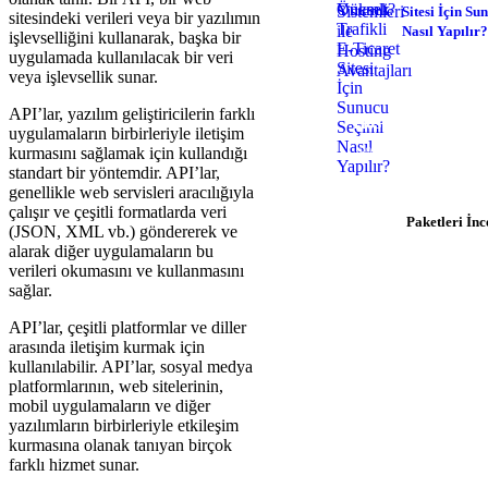
Sitesi İçin Su
sitesindeki verileri veya bir yazılımın
Nasıl Yapılır?
işlevselliğini kullanarak, başka bir
uygulamada kullanılacak bir veri
veya işlevsellik sunar.
API’lar, yazılım geliştiricilerin farklı
Hosting İhtiyacını
uygulamaların birbirleriyle iletişim
kurmasını sağlamak için kullandığı
$0.92/ay'dan başlayan
standart bir yöntemdir. API’lar,
hemen başlay
genellikle web servisleri aracılığıyla
çalışır ve çeşitli formatlarda veri
Paketleri İnc
(JSON, XML vb.) göndererek ve
alarak diğer uygulamaların bu
verileri okumasını ve kullanmasını
sağlar.
API’lar, çeşitli platformlar ve diller
arasında iletişim kurmak için
kullanılabilir. API’lar, sosyal medya
platformlarının, web sitelerinin,
mobil uygulamaların ve diğer
yazılımların birbirleriyle etkileşim
kurmasına olanak tanıyan birçok
farklı hizmet sunar.