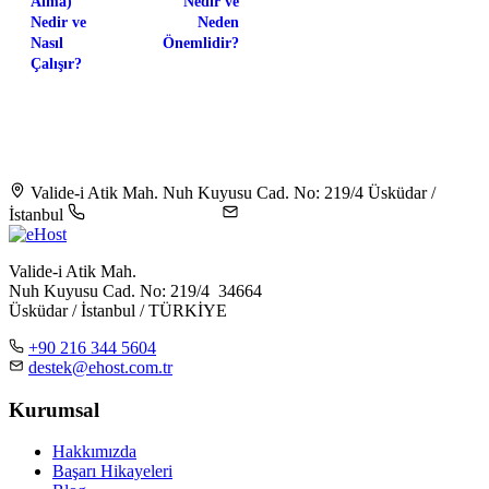
Alma)
Nedir ve
Nedir ve
Neden
Nasıl
Önemlidir?
Çalışır?
Valide-i Atik Mah. Nuh Kuyusu Cad. No: 219/4 Üsküdar /
İstanbul
+90 216 344 5604
destek@ehost.com.tr
Valide-i Atik Mah.
Nuh Kuyusu Cad. No: 219/4 34664
Üsküdar / İstanbul / TÜRKİYE
+90 216 344 5604
destek@ehost.com.tr
Kurumsal
Hakkımızda
Başarı Hikayeleri