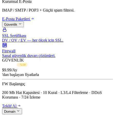
Kurumsal E-Posta
IMAP / SMTP / POP3 + Güçlü spam filtresi.
E-Posta Paketleri
Güvenlik
SSL Sertifikası
DV / OV / EV — her ölçek için SSL.
Firewall
Sanal güvenlik duvarı çözümleri.
GÜVENLİK
$19.99/Ay
-%50
$
9.99
/Ay
'dan başlayan fiyatlarla
FW Başlangıç
200 Mb Hat Kapasitesi · 10 Kural · L3/L4 Filtreleme · DDoS
Koruması · 7/24 İzleme
Teklif Al
Domain