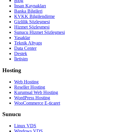
Blog
İnsan Kaynakları
Banka Bilgileri
KVKK Bilgilendirme
Gizlilik Sözleşmesi
Hizmet Sözleşmesi
Sunucu Hizmet Sözleşmesi
Yasaklar
Teknik Altyapı
Data Center
Destek
İletişim
Hosting
Web Hosting
Reseller Hosting
Kurumsal Web Hosting
WordPress Hosting
WooCommerce E-ticaret
Sunucu
Linux VDS
Windows VDS