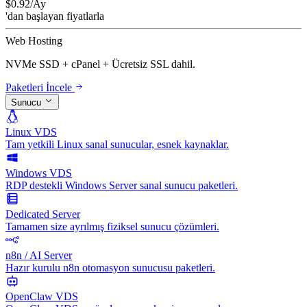
$
0.92
/Ay
'dan başlayan fiyatlarla
Web Hosting
NVMe SSD + cPanel + Ücretsiz SSL dahil.
Paketleri İncele
Sunucu
Linux VDS
Tam yetkili Linux sanal sunucular, esnek kaynaklar.
Windows VDS
RDP destekli Windows Server sanal sunucu paketleri.
Dedicated Server
Tamamen size ayrılmış fiziksel sunucu çözümleri.
n8n / AI Server
Hazır kurulu n8n otomasyon sunucusu paketleri.
OpenClaw VDS