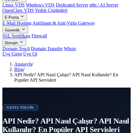
Linux VDS
Windows VDS
Dedicated Server
n8n / AI Server
OpenClaw VDS
Yedek Çözümleri
E-Posta
E-Mail Hosting
AntiSpam & Anti-Virüs Gateway
Güvenlik
SSL Sertifikası
Firewall
Domain
Domain Tescil
Domain Transfer
Whois
Üye Girişi
Üye Ol
Anasayfa
/
Blog
/
API Nedir? API Nasıl Çalışır? API Nasıl Kullanılır? En
Popüler API Servisleri
GENEL TEKNIK
API Nedir? API Nasıl Çalışır? API Nasıl
Kullanılır? En Popüler API Servisleri