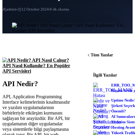
admin
12 October 2024
8 dk okuma
Tüm Yazılar
İlgili Yazılar
API Nedir?
ERR_TOO_M
Hatası Nedir 
API, Application Programming
Uptime Nedir
Interface kelimelerinin kısaltmasıdır
Şirketi Seçer
ve yazılım uygulamalarının
Önemli?
birbirleriyle etkileşim kurmasını
AI Sunucular
sağlayan bir arayüzdür. Bir API, bir
Yönetim Siste
uygulamanın diğer uygulamalar
Hosting Avant
veya sistemlerle bilgi paylaşmasına
Yüksek Trafik
olanak tanır. Bir API, bir web