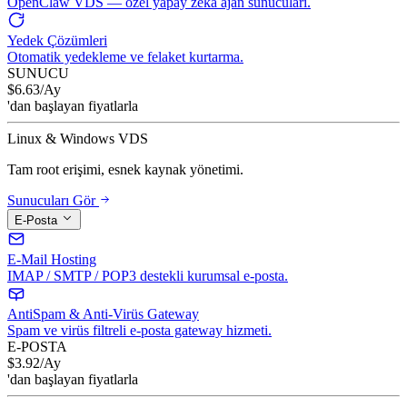
OpenClaw VDS — özel yapay zeka ajan sunucuları.
Yedek Çözümleri
Otomatik yedekleme ve felaket kurtarma.
SUNUCU
$
6.63
/Ay
'dan başlayan fiyatlarla
Linux & Windows VDS
Tam root erişimi, esnek kaynak yönetimi.
Sunucuları Gör
E-Posta
E-Mail Hosting
IMAP / SMTP / POP3 destekli kurumsal e-posta.
AntiSpam & Anti-Virüs Gateway
Spam ve virüs filtreli e-posta gateway hizmeti.
E-POSTA
$
3.92
/Ay
'dan başlayan fiyatlarla