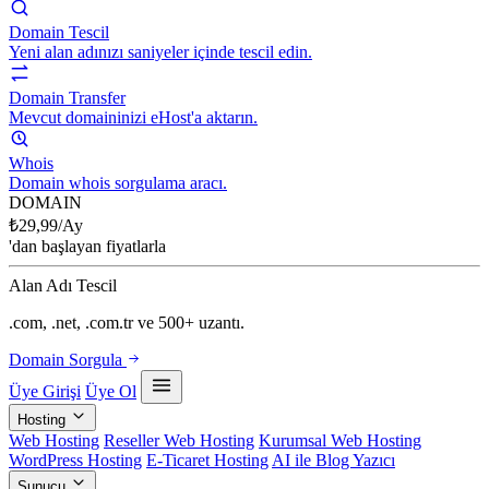
Domain Tescil
Yeni alan adınızı saniyeler içinde tescil edin.
Domain Transfer
Mevcut domaininizi eHost'a aktarın.
Whois
Domain whois sorgulama aracı.
DOMAIN
₺
29,99
/Ay
'dan başlayan fiyatlarla
Alan Adı Tescil
.com, .net, .com.tr ve 500+ uzantı.
Domain Sorgula
Üye Girişi
Üye Ol
Hosting
Web Hosting
Reseller Web Hosting
Kurumsal Web Hosting
WordPress Hosting
E-Ticaret Hosting
AI ile Blog Yazıcı
Sunucu