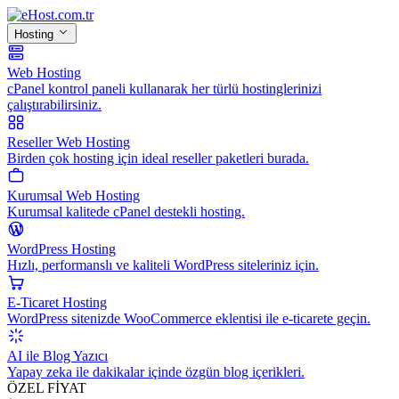
Hosting
Web Hosting
cPanel kontrol paneli kullanarak her türlü hostinglerinizi
çalıştırabilirsiniz.
Reseller Web Hosting
Birden çok hosting için ideal reseller paketleri burada.
Kurumsal Web Hosting
Kurumsal kalitede cPanel destekli hosting.
WordPress Hosting
Hızlı, performanslı ve kaliteli WordPress siteleriniz için.
E-Ticaret Hosting
WordPress sitenizde WooCommerce eklentisi ile e-ticarete geçin.
AI ile Blog Yazıcı
Yapay zeka ile dakikalar içinde özgün blog içerikleri.
ÖZEL FİYAT