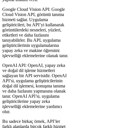
Google Cloud Vision API: Google
Cloud Vision API, görüntü tanıma
hizmeti sağlar. Uygulama
geliştiricileri, bu API’yi kullanarak
görüntülerdeki nesneleri, yüzleri,
etiketleri ve daha fazlasını
tanıyabilirler. Bu API, uygulama
geliştiricilerinin uygulamalarına
yapay zeka ve makine öğrenimi
işlevselliği eklemelerine olanak tanır.
OpenAI API: OpenAI, yapay zeka
ve doğal dil işleme hizmetleri
sağlayan bir API servisidir. OpenAI
API’si, uygulama geliştiricilerinin
doğal dil işlemesi, konuşma tanıma
ve daha fazlasını yapmasına olanak
tanır. OpenAI API’si, uygulama
geliştiricilerine yapay zeka
işlevselliği eklemelerine yardımcı
olur.
Bu sadece birkaç örnek, API’ler
farklı alanlarda birçok farklı hizmet