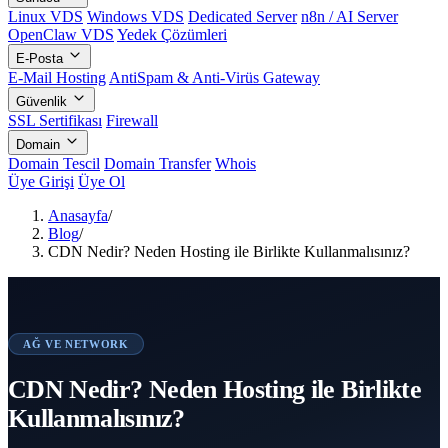
Linux VDS
Windows VDS
Dedicated Server
n8n / AI Server
OpenClaw VDS
Yedek Çözümleri
E-Posta
E-Mail Hosting
AntiSpam & Anti-Virüs Gateway
Güvenlik
SSL Sertifikası
Firewall
Domain
Domain Tescil
Domain Transfer
Whois
Üye Girişi
Üye Ol
Anasayfa
/
Blog
/
CDN Nedir? Neden Hosting ile Birlikte Kullanmalısınız?
AĞ VE NETWORK
CDN Nedir? Neden Hosting ile Birlikte
Kullanmalısınız?