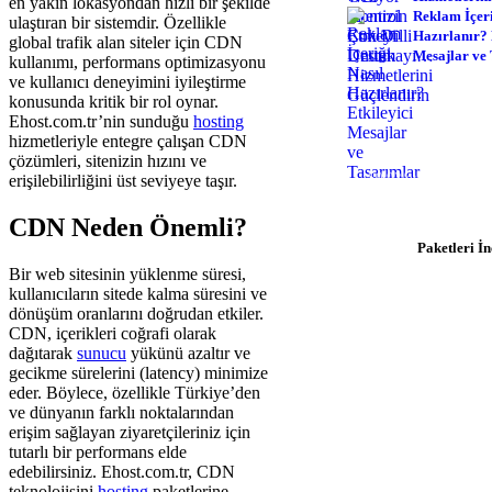
en yakın lokasyondan hızlı bir şekilde
Reklam İçeri
ulaştıran bir sistemdir. Özellikle
Hazırlanır? 
global trafik alan siteler için CDN
Mesajlar ve
kullanımı, performans optimizasyonu
ve kullanıcı deneyimini iyileştirme
konusunda kritik bir rol oynar.
Ehost.com.tr’nin sunduğu
hosting
hizmetleriyle entegre çalışan CDN
Hosting İhtiyacı
çözümleri, sitenizin hızını ve
$0.92/ay'dan başlaya
erişilebilirliğini üst seviyeye taşır.
hemen başla
CDN Neden Önemli?
Paketleri İn
Bir web sitesinin yüklenme süresi,
kullanıcıların sitede kalma süresini ve
dönüşüm oranlarını doğrudan etkiler.
CDN, içerikleri coğrafi olarak
dağıtarak
sunucu
yükünü azaltır ve
gecikme sürelerini (latency) minimize
eder. Böylece, özellikle Türkiye’den
ve dünyanın farklı noktalarından
erişim sağlayan ziyaretçileriniz için
tutarlı bir performans elde
edebilirsiniz. Ehost.com.tr, CDN
teknolojisini
hosting
paketlerine