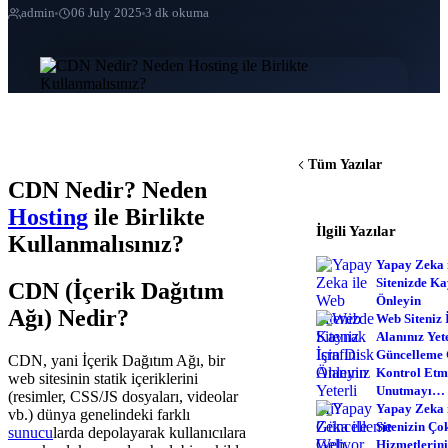
admin
06 July 2025
3 dk okuma
Tüm Yazılar
CDN Nedir? Neden
Hosting
ile Birlikte
İlgili Yazılar
Kullanmalısınız?
Yapay Zeka 
Sitenizde Ka
CDN (İçerik Dağıtım
Önleyin
Ağı) Nedir?
Web Siteniz 
Alanınız Yet
Güncelleme 
CDN, yani İçerik Dağıtım Ağı, bir
Kontrol Etm
web sitesinin statik içeriklerini
Unutmayı…
(resimler, CSS/JS dosyaları, videolar
Yapay Zeka 
vb.) dünya genelindeki farklı
Sitenizin Çok
sunucu
larda depolayarak kullanıcılara
Hizmetlerini