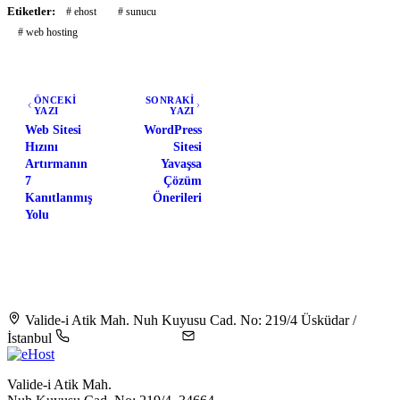
Etiketler:
# ehost
# sunucu
# web hosting
ÖNCEKİ
SONRAKİ
YAZI
YAZI
Web Sitesi
WordPress
Hızını
Sitesi
Artırmanın
Yavaşsa
7
Çözüm
Kanıtlanmış
Önerileri
Yolu
Valide-i Atik Mah. Nuh Kuyusu Cad. No: 219/4 Üsküdar /
İstanbul
+90 216 344 5604
destek@ehost.com.tr
Valide-i Atik Mah.