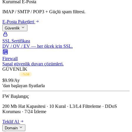
Kurumsal E-Posta
IMAP / SMTP / POP3 + Güçlü spam filtresi.
E-Posta Paketleri
Güvenlik
SSL Sertifikası
DV / OV / EV — her ölçek için SSL.
Firewall
Sanal güvenlik duvarı çözümleri.
GÜVENLİK
$19.99/Ay
-%50
$
9.99
/Ay
'dan başlayan fiyatlarla
FW Başlangıç
200 Mb Hat Kapasitesi · 10 Kural · L3/L4 Filtreleme · DDoS
Koruması · 7/24 İzleme
Teklif Al
Domain