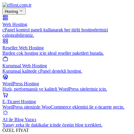
Hosting
Web Hosting
cPanel kontrol paneli kullanarak her türlü hostinglerinizi
çalıştırabilirsiniz.
Reseller Web Hosting
Birden çok hosting için ideal reseller paketleri burada.
Kurumsal Web Hosting
Kurumsal kalitede cPanel destekli hosting.
WordPress Hosting
Hızlı, performanslı ve kaliteli WordPress siteleriniz için.
E-Ticaret Hosting
WordPress sitenizde WooCommerce eklentisi ile e-ticarete geçin.
AI ile Blog Yazıcı
Yapay zeka ile dakikalar içinde özgün blog içerikleri.
ÖZEL FİYAT