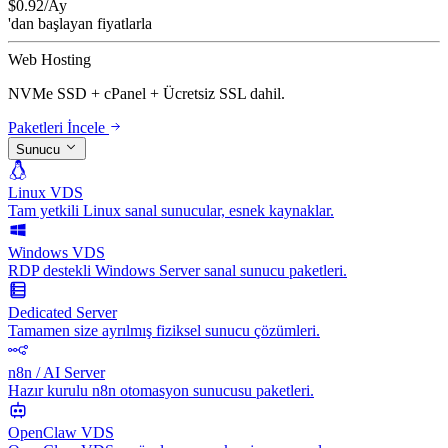
$
0.92
/Ay
'dan başlayan fiyatlarla
Web Hosting
NVMe SSD + cPanel + Ücretsiz SSL dahil.
Paketleri İncele
Sunucu
Linux VDS
Tam yetkili Linux sanal sunucular, esnek kaynaklar.
Windows VDS
RDP destekli Windows Server sanal sunucu paketleri.
Dedicated Server
Tamamen size ayrılmış fiziksel sunucu çözümleri.
n8n / AI Server
Hazır kurulu n8n otomasyon sunucusu paketleri.
OpenClaw VDS