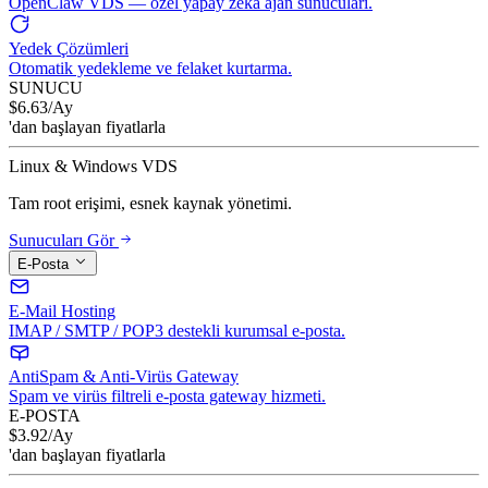
OpenClaw VDS — özel yapay zeka ajan sunucuları.
Yedek Çözümleri
Otomatik yedekleme ve felaket kurtarma.
SUNUCU
$
6.63
/Ay
'dan başlayan fiyatlarla
Linux & Windows VDS
Tam root erişimi, esnek kaynak yönetimi.
Sunucuları Gör
E-Posta
E-Mail Hosting
IMAP / SMTP / POP3 destekli kurumsal e-posta.
AntiSpam & Anti-Virüs Gateway
Spam ve virüs filtreli e-posta gateway hizmeti.
E-POSTA
$
3.92
/Ay
'dan başlayan fiyatlarla