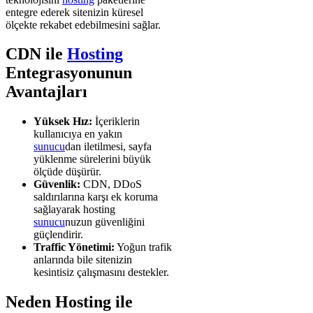
entegre ederek sitenizin küresel
ölçekte rekabet edebilmesini sağlar.
CDN ile
Hosting
Entegrasyonunun
Avantajları
Yüksek Hız:
İçeriklerin
kullanıcıya en yakın
sunucu
dan iletilmesi, sayfa
yüklenme sürelerini büyük
ölçüde düşürür.
Güvenlik:
CDN, DDoS
saldırılarına karşı ek koruma
sağlayarak hosting
sunucu
nuzun güvenliğini
güçlendirir.
Traffic Yönetimi:
Yoğun trafik
anlarında bile sitenizin
kesintisiz çalışmasını destekler.
Neden Hosting ile