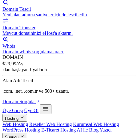
Domain Tescil
Yeni alan adınızı saniyeler içinde tescil edin.
Domain Transfer
Mevcut domaininizi eHost'a aktarın.
Whois
Domain whois sorgulama aracı.
DOMAIN
₺
29,99
/Ay
'dan başlayan fiyatlarla
Alan Adı Tescil
.com, .net, .com.tr ve 500+ uzantı.
Domain Sorgula
Üye Girişi
Üye Ol
Hosting
Web Hosting
Reseller Web Hosting
Kurumsal Web Hosting
WordPress Hosting
E-Ticaret Hosting
AI ile Blog Yazıcı
Sunucu