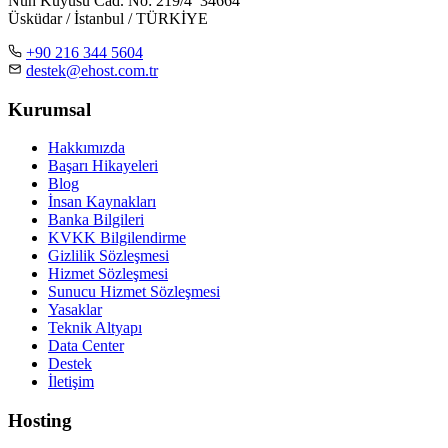
Nuh Kuyusu Cad. No: 219/4 34664
Üsküdar / İstanbul / TÜRKİYE
+90 216 344 5604
destek@ehost.com.tr
Kurumsal
Hakkımızda
Başarı Hikayeleri
Blog
İnsan Kaynakları
Banka Bilgileri
KVKK Bilgilendirme
Gizlilik Sözleşmesi
Hizmet Sözleşmesi
Sunucu Hizmet Sözleşmesi
Yasaklar
Teknik Altyapı
Data Center
Destek
İletişim
Hosting