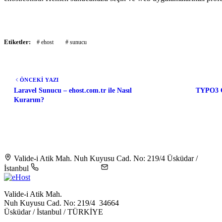
Etiketler:
# ehost
# sunucu
ÖNCEKİ YAZI
Laravel Sunucu – ehost.com.tr ile Nasıl
TYPO3 C
Kurarım?
Valide-i Atik Mah. Nuh Kuyusu Cad. No: 219/4 Üsküdar /
İstanbul
+90 216 344 5604
destek@ehost.com.tr
Valide-i Atik Mah.
Nuh Kuyusu Cad. No: 219/4 34664
Üsküdar / İstanbul / TÜRKİYE