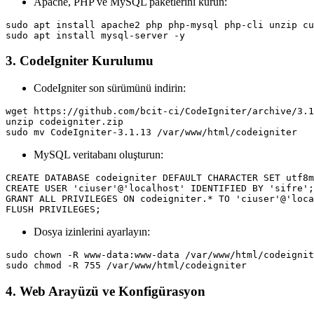
Apache, PHP ve MySQL paketlerini kurun:
sudo apt install apache2 php php-mysql php-cli unzip cu
3. CodeIgniter Kurulumu
CodeIgniter son sürümünü indirin:
wget https://github.com/bcit-ci/CodeIgniter/archive/3.1
unzip codeigniter.zip

MySQL veritabanı oluşturun:
CREATE DATABASE codeigniter DEFAULT CHARACTER SET utf8m
CREATE USER 'ciuser'@'localhost' IDENTIFIED BY 'sifre';

GRANT ALL PRIVILEGES ON codeigniter.* TO 'ciuser'@'loca
Dosya izinlerini ayarlayın:
sudo chown -R www-data:www-data /var/www/html/codeignit
4. Web Arayüzü ve Konfigürasyon