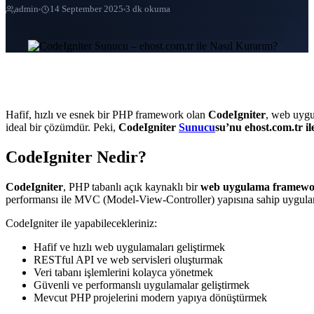
admin
14 September 2025
3 dk okuma
Hafif, hızlı ve esnek bir PHP framework olan
CodeIgniter
, web uygul
ideal bir çözümdür. Peki,
CodeIgniter
Sunucu
su’nu ehost.com.tr il
CodeIgniter Nedir?
CodeIgniter
, PHP tabanlı açık kaynaklı bir
web uygulama framewo
performansı ile MVC (Model-View-Controller) yapısına sahip uygulamal
CodeIgniter ile yapabilecekleriniz:
Hafif ve hızlı web uygulamaları geliştirmek
RESTful API ve web servisleri oluşturmak
Veri tabanı işlemlerini kolayca yönetmek
Güvenli ve performanslı uygulamalar geliştirmek
Mevcut PHP projelerini modern yapıya dönüştürmek