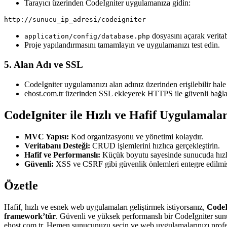
Tarayıcı üzerinden CodeIgniter uygulamanıza gidin:
dosyasını açarak veritaba
application/config/database.php
Proje yapılandırmasını tamamlayın ve uygulamanızı test edin.
5. Alan Adı ve SSL
CodeIgniter uygulamanızı alan adınız üzerinden erişilebilir hale 
ehost.com.tr üzerinden SSL ekleyerek HTTPS ile güvenli bağlan
CodeIgniter ile Hızlı ve Hafif Uygulamala
MVC Yapısı:
Kod organizasyonu ve yönetimi kolaydır.
Veritabanı Desteği:
CRUD işlemlerini hızlıca gerçekleştirin.
Hafif ve Performanslı:
Küçük boyutu sayesinde sunucuda hızlı 
Güvenli:
XSS ve CSRF gibi güvenlik önlemleri entegre edilmiş
Özetle
Hafif, hızlı ve esnek web uygulamaları geliştirmek istiyorsanız,
CodeIg
framework’tür
. Güvenli ve yüksek performanslı bir CodeIgniter su
ehost.com.tr. Hemen sunucunuzu seçin ve web uygulamalarınızı profes