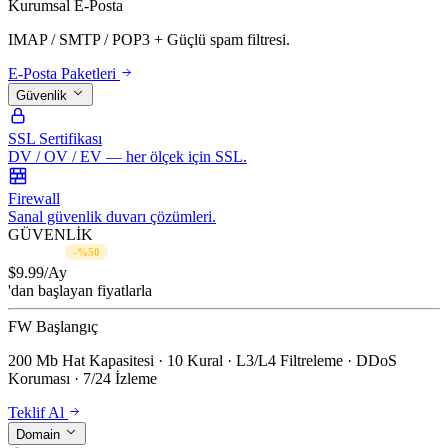
Kurumsal E-Posta
IMAP / SMTP / POP3 + Güçlü spam filtresi.
E-Posta Paketleri
Güvenlik
SSL Sertifikası
DV / OV / EV — her ölçek için SSL.
Firewall
Sanal güvenlik duvarı çözümleri.
GÜVENLİK
$19.99/Ay
-%50
$
9.99
/Ay
'dan başlayan fiyatlarla
FW Başlangıç
200 Mb Hat Kapasitesi · 10 Kural · L3/L4 Filtreleme · DDoS
Koruması · 7/24 İzleme
Teklif Al
Domain