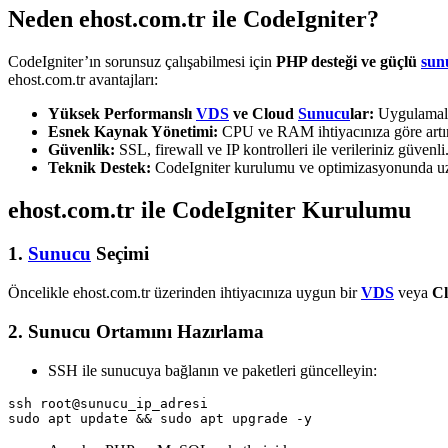
Neden ehost.com.tr ile CodeIgniter?
CodeIgniter’ın sorunsuz çalışabilmesi için
PHP desteği ve güçlü
sun
ehost.com.tr avantajları:
Yüksek Performanslı
VDS
ve Cloud
Sunucu
lar:
Uygulamaları
Esnek Kaynak Yönetimi:
CPU ve RAM ihtiyacınıza göre artırı
Güvenlik:
SSL, firewall ve IP kontrolleri ile verileriniz güvenli
Teknik Destek:
CodeIgniter kurulumu ve optimizasyonunda u
ehost.com.tr ile CodeIgniter Kurulumu
1.
Sunucu
Seçimi
Öncelikle ehost.com.tr üzerinden ihtiyacınıza uygun bir
VDS
veya
C
2. Sunucu Ortamını Hazırlama
SSH ile sunucuya bağlanın ve paketleri güncelleyin:
ssh root@sunucu_ip_adresi
