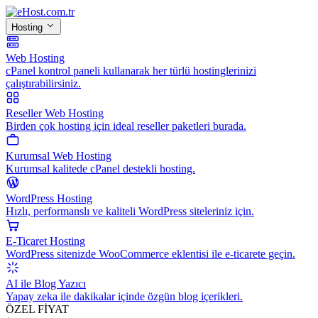
Hosting
Web Hosting
cPanel kontrol paneli kullanarak her türlü hostinglerinizi
çalıştırabilirsiniz.
Reseller Web Hosting
Birden çok hosting için ideal reseller paketleri burada.
Kurumsal Web Hosting
Kurumsal kalitede cPanel destekli hosting.
WordPress Hosting
Hızlı, performanslı ve kaliteli WordPress siteleriniz için.
E-Ticaret Hosting
WordPress sitenizde WooCommerce eklentisi ile e-ticarete geçin.
AI ile Blog Yazıcı
Yapay zeka ile dakikalar içinde özgün blog içerikleri.
ÖZEL FİYAT