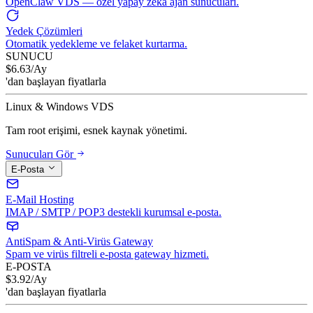
OpenClaw VDS — özel yapay zeka ajan sunucuları.
Yedek Çözümleri
Otomatik yedekleme ve felaket kurtarma.
SUNUCU
$
6.63
/Ay
'dan başlayan fiyatlarla
Linux & Windows VDS
Tam root erişimi, esnek kaynak yönetimi.
Sunucuları Gör
E-Posta
E-Mail Hosting
IMAP / SMTP / POP3 destekli kurumsal e-posta.
AntiSpam & Anti-Virüs Gateway
Spam ve virüs filtreli e-posta gateway hizmeti.
E-POSTA
$
3.92
/Ay
'dan başlayan fiyatlarla