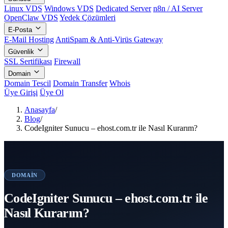
Linux VDS
Windows VDS
Dedicated Server
n8n / AI Server
OpenClaw VDS
Yedek Çözümleri
E-Posta
E-Mail Hosting
AntiSpam & Anti-Virüs Gateway
Güvenlik
SSL Sertifikası
Firewall
Domain
Domain Tescil
Domain Transfer
Whois
Üye Girişi
Üye Ol
Anasayfa
/
Blog
/
CodeIgniter Sunucu – ehost.com.tr ile Nasıl Kurarım?
DOMAIN
CodeIgniter Sunucu – ehost.com.tr ile
Nasıl Kurarım?