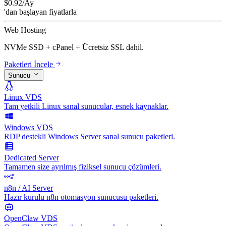
$
0.92
/Ay
'dan başlayan fiyatlarla
Web Hosting
NVMe SSD + cPanel + Ücretsiz SSL dahil.
Paketleri İncele
Sunucu
Linux VDS
Tam yetkili Linux sanal sunucular, esnek kaynaklar.
Windows VDS
RDP destekli Windows Server sanal sunucu paketleri.
Dedicated Server
Tamamen size ayrılmış fiziksel sunucu çözümleri.
n8n / AI Server
Hazır kurulu n8n otomasyon sunucusu paketleri.
OpenClaw VDS