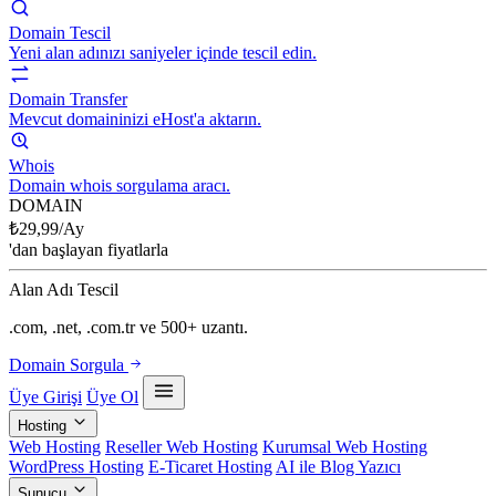
Domain Tescil
Yeni alan adınızı saniyeler içinde tescil edin.
Domain Transfer
Mevcut domaininizi eHost'a aktarın.
Whois
Domain whois sorgulama aracı.
DOMAIN
₺
29,99
/Ay
'dan başlayan fiyatlarla
Alan Adı Tescil
.com, .net, .com.tr ve 500+ uzantı.
Domain Sorgula
Üye Girişi
Üye Ol
Hosting
Web Hosting
Reseller Web Hosting
Kurumsal Web Hosting
WordPress Hosting
E-Ticaret Hosting
AI ile Blog Yazıcı
Sunucu