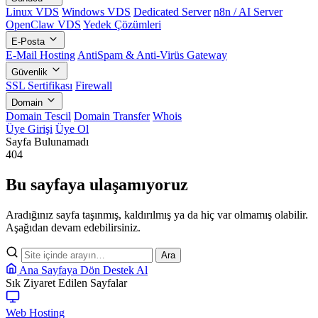
Linux VDS
Windows VDS
Dedicated Server
n8n / AI Server
OpenClaw VDS
Yedek Çözümleri
E-Posta
E-Mail Hosting
AntiSpam & Anti-Virüs Gateway
Güvenlik
SSL Sertifikası
Firewall
Domain
Domain Tescil
Domain Transfer
Whois
Üye Girişi
Üye Ol
Sayfa Bulunamadı
404
Bu sayfaya ulaşamıyoruz
Aradığınız sayfa taşınmış, kaldırılmış ya da hiç var olmamış olabilir.
Aşağıdan devam edebilirsiniz.
Ara
Ana Sayfaya Dön
Destek Al
Sık Ziyaret Edilen Sayfalar
Web Hosting