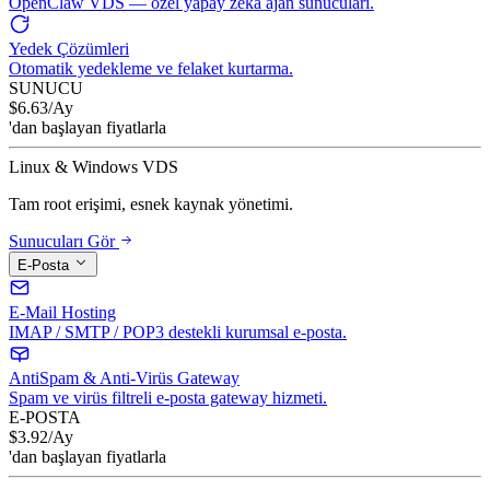
OpenClaw VDS — özel yapay zeka ajan sunucuları.
Yedek Çözümleri
Otomatik yedekleme ve felaket kurtarma.
SUNUCU
$
6.63
/Ay
'dan başlayan fiyatlarla
Linux & Windows VDS
Tam root erişimi, esnek kaynak yönetimi.
Sunucuları Gör
E-Posta
E-Mail Hosting
IMAP / SMTP / POP3 destekli kurumsal e-posta.
AntiSpam & Anti-Virüs Gateway
Spam ve virüs filtreli e-posta gateway hizmeti.
E-POSTA
$
3.92
/Ay
'dan başlayan fiyatlarla