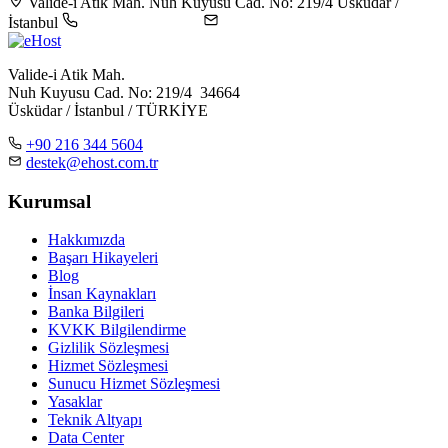
Valide-i Atik Mah. Nuh Kuyusu Cad. No: 219/4 Üsküdar /
İstanbul
+90 216 344 5604
destek@ehost.com.tr
Valide-i Atik Mah.
Nuh Kuyusu Cad. No: 219/4 34664
Üsküdar / İstanbul / TÜRKİYE
+90 216 344 5604
destek@ehost.com.tr
Kurumsal
Hakkımızda
Başarı Hikayeleri
Blog
İnsan Kaynakları
Banka Bilgileri
KVKK Bilgilendirme
Gizlilik Sözleşmesi
Hizmet Sözleşmesi
Sunucu Hizmet Sözleşmesi
Yasaklar
Teknik Altyapı
Data Center