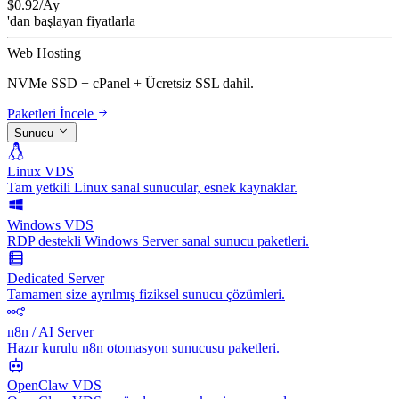
$
0.92
/Ay
'dan başlayan fiyatlarla
Web Hosting
NVMe SSD + cPanel + Ücretsiz SSL dahil.
Paketleri İncele
Sunucu
Linux VDS
Tam yetkili Linux sanal sunucular, esnek kaynaklar.
Windows VDS
RDP destekli Windows Server sanal sunucu paketleri.
Dedicated Server
Tamamen size ayrılmış fiziksel sunucu çözümleri.
n8n / AI Server
Hazır kurulu n8n otomasyon sunucusu paketleri.
OpenClaw VDS