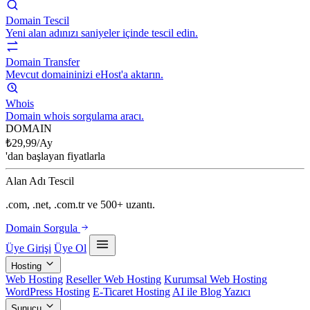
Domain Tescil
Yeni alan adınızı saniyeler içinde tescil edin.
Domain Transfer
Mevcut domaininizi eHost'a aktarın.
Whois
Domain whois sorgulama aracı.
DOMAIN
₺
29,99
/Ay
'dan başlayan fiyatlarla
Alan Adı Tescil
.com, .net, .com.tr ve 500+ uzantı.
Domain Sorgula
Üye Girişi
Üye Ol
Hosting
Web Hosting
Reseller Web Hosting
Kurumsal Web Hosting
WordPress Hosting
E-Ticaret Hosting
AI ile Blog Yazıcı
Sunucu