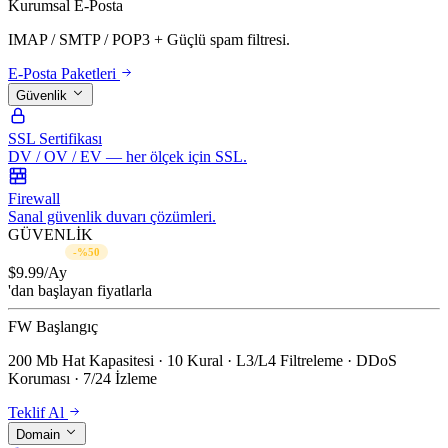
Kurumsal E-Posta
IMAP / SMTP / POP3 + Güçlü spam filtresi.
E-Posta Paketleri
Güvenlik
SSL Sertifikası
DV / OV / EV — her ölçek için SSL.
Firewall
Sanal güvenlik duvarı çözümleri.
GÜVENLİK
$19.99/Ay
-%50
$
9.99
/Ay
'dan başlayan fiyatlarla
FW Başlangıç
200 Mb Hat Kapasitesi · 10 Kural · L3/L4 Filtreleme · DDoS
Koruması · 7/24 İzleme
Teklif Al
Domain