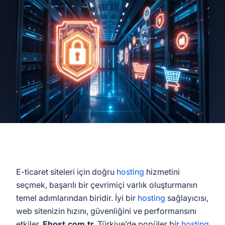
E-ticaret siteleri için doğru
hosting
hizmetini
seçmek, başarılı bir çevrimiçi varlık oluşturmanın
temel adımlarından biridir. İyi bir
hosting
sağlayıcısı,
web sitenizin hızını, güvenliğini ve performansını
etkiler.
Ehost.com.tr
, Türkiye’de popüler bir
hosting