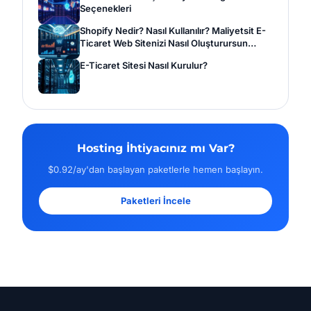
Seçenekleri
Shopify Nedir? Nasıl Kullanılır? Maliyetsit E-
Ticaret Web Sitenizi Nasıl Oluşturursun…
E-Ticaret Sitesi Nasıl Kurulur?
Hosting İhtiyacınız mı Var?
$0.92/ay'dan başlayan paketlerle hemen başlayın.
Paketleri İncele