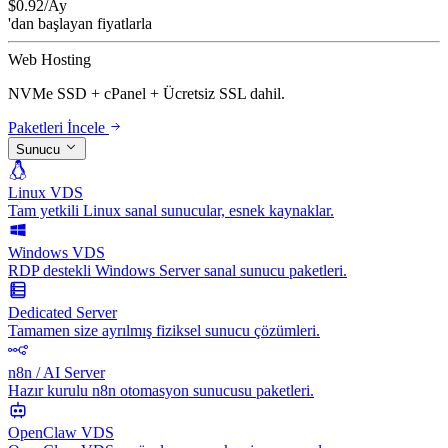
$
0.92
/Ay
'dan başlayan fiyatlarla
Web Hosting
NVMe SSD + cPanel + Ücretsiz SSL dahil.
Paketleri İncele
Sunucu
Linux VDS
Tam yetkili Linux sanal sunucular, esnek kaynaklar.
Windows VDS
RDP destekli Windows Server sanal sunucu paketleri.
Dedicated Server
Tamamen size ayrılmış fiziksel sunucu çözümleri.
n8n / AI Server
Hazır kurulu n8n otomasyon sunucusu paketleri.
OpenClaw VDS