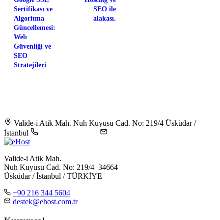
Sertifikası ve
SEO ile
Algoritma
alakası.
Güncellemesi:
Web
Güvenliği ve
SEO
Stratejileri
Valide-i Atik Mah. Nuh Kuyusu Cad. No: 219/4 Üsküdar /
İstanbul
+90 216 344 5604
destek@ehost.com.tr
Valide-i Atik Mah.
Nuh Kuyusu Cad. No: 219/4 34664
Üsküdar / İstanbul / TÜRKİYE
+90 216 344 5604
destek@ehost.com.tr