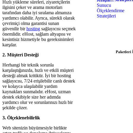
Hızlı yükleme süreleri, ziyaretçilerin
ilgisini çeker ve arama motorları
tarafından daha iyi sıralama almanıza
yardımcı olabilir. Ayrıca, sürekli olarak
çevrimiçi olma garantisi sunan
Hosting İhtiyac
güvenilir bir
hosting
sağlayıcısı seçmek
$0.92/ay'dan başla
önemlidir. eHost, sağlam altyapısı ve
hemen baş
kesintisiz hizmetiyle bu gereksinimleri
karşılar.
Paketleri 
2. Müşteri Desteği
Herhangi bir teknik sorunla
karşılaştığınızda, hızlı ve etkili müşteri
desteği almak kritiktir. İyi bir hosting
sağlayıcısı, 7/24 erişilebilir canlı destek
ve kolayca ulaşılabilir yardım
kaynakları sunmalıdır. eHost, uzman
destek ekibiyle size her adımda
yardımcı olur ve sorunlarınızı hızlı bir
şekilde çözer.
3. Ölçeklenebilirlik
Web sitenizin büyümesiyle birlikte