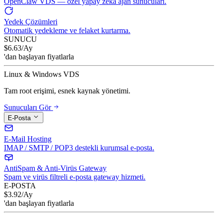
OpenClaw VDS — özel yapay zeka ajan sunucuları.
Yedek Çözümleri
Otomatik yedekleme ve felaket kurtarma.
SUNUCU
$
6.63
/Ay
'dan başlayan fiyatlarla
Linux & Windows VDS
Tam root erişimi, esnek kaynak yönetimi.
Sunucuları Gör
E-Posta
E-Mail Hosting
IMAP / SMTP / POP3 destekli kurumsal e-posta.
AntiSpam & Anti-Virüs Gateway
Spam ve virüs filtreli e-posta gateway hizmeti.
E-POSTA
$
3.92
/Ay
'dan başlayan fiyatlarla