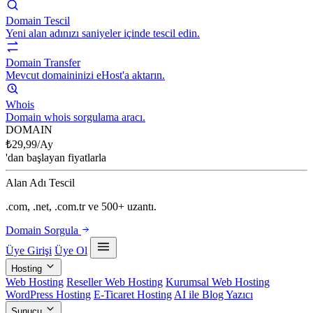
Domain Tescil
Yeni alan adınızı saniyeler içinde tescil edin.
Domain Transfer
Mevcut domaininizi eHost'a aktarın.
Whois
Domain whois sorgulama aracı.
DOMAIN
₺
29,99
/Ay
'dan başlayan fiyatlarla
Alan Adı Tescil
.com, .net, .com.tr ve 500+ uzantı.
Domain Sorgula
Üye Girişi
Üye Ol
Hosting
Web Hosting
Reseller Web Hosting
Kurumsal Web Hosting
WordPress Hosting
E-Ticaret Hosting
AI ile Blog Yazıcı
Sunucu