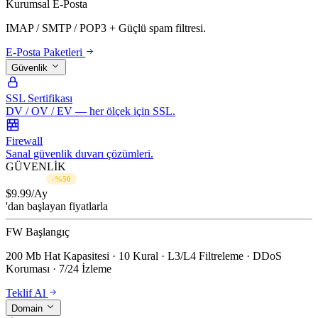
Kurumsal E-Posta
IMAP / SMTP / POP3 + Güçlü spam filtresi.
E-Posta Paketleri
Güvenlik
SSL Sertifikası
DV / OV / EV — her ölçek için SSL.
Firewall
Sanal güvenlik duvarı çözümleri.
GÜVENLİK
$19.99/Ay
-%50
$
9.99
/Ay
'dan başlayan fiyatlarla
FW Başlangıç
200 Mb Hat Kapasitesi · 10 Kural · L3/L4 Filtreleme · DDoS
Koruması · 7/24 İzleme
Teklif Al
Domain