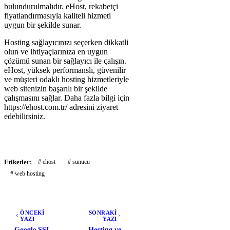
bulundurulmalıdır. eHost, rekabetçi
fiyatlandırmasıyla kaliteli hizmeti
uygun bir şekilde sunar.
Hosting sağlayıcınızı seçerken dikkatli
olun ve ihtiyaçlarınıza en uygun
çözümü sunan bir sağlayıcı ile çalışın.
eHost, yüksek performanslı, güvenilir
ve müşteri odaklı hosting hizmetleriyle
web sitenizin başarılı bir şekilde
çalışmasını sağlar. Daha fazla bilgi için
https://ehost.com.tr/ adresini ziyaret
edebilirsiniz.
Etiketler:
# ehost
# sunucu
# web hosting
ÖNCEKİ
SONRAKİ
YAZI
YAZI
Google SSL
Hosting ve