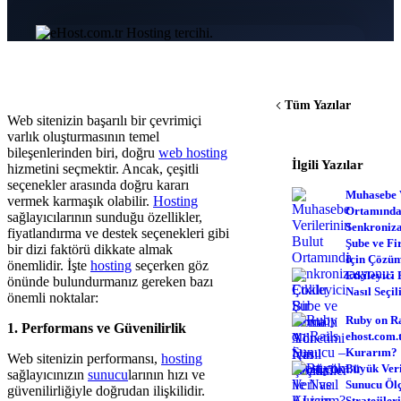
Tüm Yazılar
Web sitenizin başarılı bir çevrimiçi
varlık oluşturmasının temel
bileşenlerinden biri, doğru
web hosting
İlgili Yazılar
hizmetini seçmektir. Ancak, çeşitli
seçenekler arasında doğru kararı
Muhasebe V
vermek karmaşık olabilir.
Hosting
Ortamınd
sağlayıcılarının sunduğu özellikler,
Senkroniz
fiyatlandırma ve destek seçenekleri gibi
Şube ve F
bir dizi faktörü dikkate almak
İçin Çözü
önemlidir. İşte
hosting
seçerken göz
Etkileyici
önünde bulundurmanız gereken bazı
Nasıl Seçil
önemli noktalar:
Ruby on Ra
1. Performans ve Güvenilirlik
ehost.com.t
Kurarım?
Web sitenizin performansı,
hosting
Büyük Veri
sağlayıcınızın
sunucu
larının hızı ve
Sunucu Öl
güvenilirliğiyle doğrudan ilişkilidir.
Stratejiler