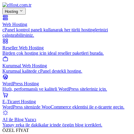
Hosting
Web Hosting
cPanel kontrol paneli kullanarak her türlü hostinglerinizi
çalıştırabilirsiniz.
Reseller Web Hosting
Birden çok hosting için ideal reseller paketleri burada.
Kurumsal Web Hosting
Kurumsal kalitede cPanel destekli hosting.
WordPress Hosting
Hızlı, performanslı ve kaliteli WordPress siteleriniz için.
E-Ticaret Hosting
WordPress sitenizde WooCommerce eklentisi ile e-ticarete geçin.
AI ile Blog Yazıcı
Yapay zeka ile dakikalar içinde özgün blog içerikleri.
ÖZEL FİYAT