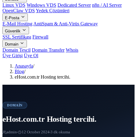
Linux VDS
Windows VDS
Dedicated Server
n8n / AI Server
OpenClaw VDS
Yedek Çözümleri
E-Posta
E-Mail Hosting
AntiSpam & Anti-Virüs Gateway
Güvenlik
SSL Sertifikası
Firewall
Domain
Domain Tescil
Domain Transfer
Whois
Üye Girişi
Üye Ol
Anasayfa
/
Blog
/
eHost.com.tr Hosting tercihi.
DOMAIN
eHost.com.tr Hosting tercihi.
admin
12 October 2024
3 dk okuma