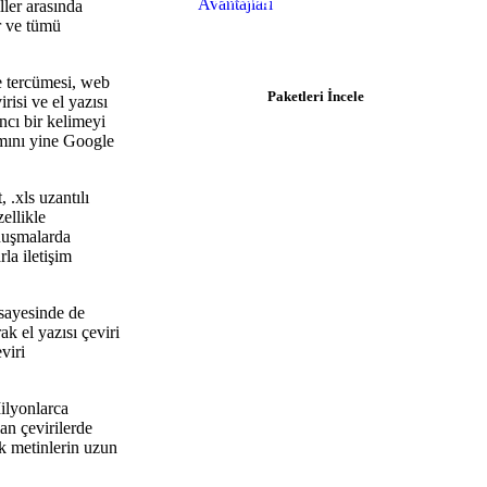
ller arasında
r ve tümü
$0.92/ay'dan başlayan paketlerle
hemen başlayın.
e tercümesi, web
Paketleri İncele
risi ve el yazısı
ancı bir kelimeyi
amını yine Google
, .xls uzantılı
zellikle
onuşmalarda
la iletişim
sayesinde de
ak el yazısı çeviri
viri
Milyonlarca
an çevirilerde
ek metinlerin uzun