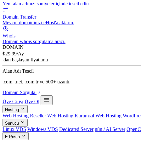
Yeni alan adınızı saniyeler içinde tescil edin.
Domain Transfer
Mevcut domaininizi eHost'a aktarın.
Whois
Domain whois sorgulama aracı.
DOMAIN
₺
29,99
/Ay
'dan başlayan fiyatlarla
Alan Adı Tescil
.com, .net, .com.tr ve 500+ uzantı.
Domain Sorgula
Üye Girişi
Üye Ol
Hosting
Web Hosting
Reseller Web Hosting
Kurumsal Web Hosting
WordPres
Sunucu
Linux VDS
Windows VDS
Dedicated Server
n8n / AI Server
OpenC
E-Posta