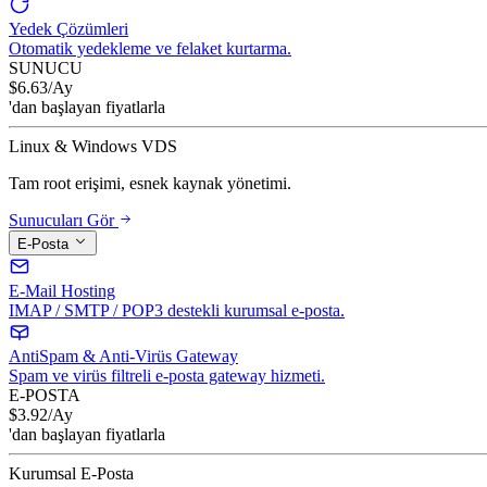
Yedek Çözümleri
Otomatik yedekleme ve felaket kurtarma.
SUNUCU
$
6.63
/Ay
'dan başlayan fiyatlarla
Linux & Windows VDS
Tam root erişimi, esnek kaynak yönetimi.
Sunucuları Gör
E-Posta
E-Mail Hosting
IMAP / SMTP / POP3 destekli kurumsal e-posta.
AntiSpam & Anti-Virüs Gateway
Spam ve virüs filtreli e-posta gateway hizmeti.
E-POSTA
$
3.92
/Ay
'dan başlayan fiyatlarla
Kurumsal E-Posta