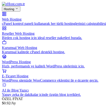
Hosting
Web Hosting
cPanel kontrol paneli kullanarak her türlü hostinglerinizi çalıştırabilirsi
Reseller Web Hosting
Birden çok hosting için ideal reseller paketleri burada.
Kurumsal Web Hosting
Kurumsal kalitede cPanel destekli hosting.
WordPress Hosting
Hızlı, performanslı ve kaliteli WordPress siteleriniz için.
E-Ticaret Hosting
WordPress sitenizde WooCommerce eklentisi ile e-ticarete geçin.
AI ile Blog Yazıcı
Yapay zeka ile dakikalar içinde özgün blog içerikleri.
ÖZEL FİYAT
$
0.92
/Ay