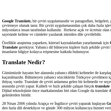
Google Translate,
bir çeviri uygulamasıdır ve paragrafları, belgeleri, 
çevirmeye olanak tanır. Bir çeviri uygulamasından çok daha fazla işlev
milyonlarca insan tarafından kullanılır. Herkese açık ve ücretsiz olan 
sayesinde kelime ve cümleler yazılarak istenilen dile çevrilebilir.
Özellikle araştırma yaparken, küresel kaynaklardan yararlanmak için
Translate
gerekiyor. Yabancı dil bilmeyen kişilere hızlı şekilde çeviri
insanların bilgiye kolayca erişmesine katkıda bulunuyor.
Translate Nedir?
Günümüzde hayatın her alanında yabancı dildeki kelimeler ile karşıl
kaçınılmazdır. Bilinmeyen yabancı sözcüklerin Türkçeye çevrilmesi iç
ihtiyaç vardır. Translate de çeviri anlamına gelen bir kelimedir ve seçec
arasında çeviri yapar. Kaliteli ve hızlı şekilde çalışan birçok
translate
Dijital teknolojinin önce markalarından biri olan Google da translate d
gelenlerden biridir.
28 Nisan 2006 yılında Arapça ve İngilizce çeviri yaparak başlayan
Go
den fazla dili destekliyor ve günde 300 milyon kullanıcıya hizmet ver