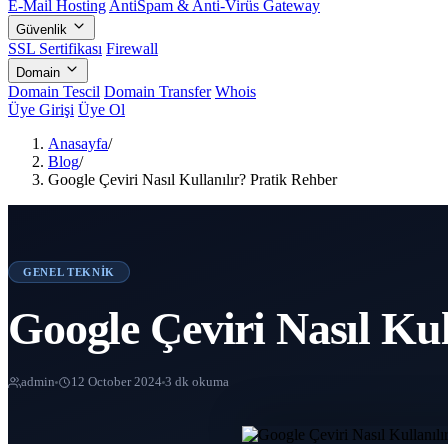
E-Mail Hosting
AntiSpam & Anti-Virüs Gateway
Güvenlik
SSL Sertifikası
Firewall
Domain
Domain Tescil
Domain Transfer
Whois
Üye Girişi
Üye Ol
Anasayfa
/
Blog
/
Google Çeviri Nasıl Kullanılır? Pratik Rehber
GENEL TEKNIK
Google Çeviri Nasıl Kul
admin
12 October 2024
3 dk okuma