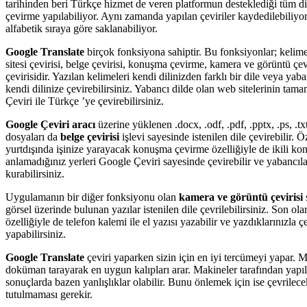
tarihinden beri Türkçe hizmet de veren platformun desteklediği tüm di
çevirme yapılabiliyor. Aynı zamanda yapılan çeviriler kaydedilebiliyo
alfabetik sıraya göre saklanabiliyor.
Google Translate
birçok fonksiyona sahiptir. Bu fonksiyonlar; kelim
sitesi çevirisi, belge çevirisi, konuşma çevirme, kamera ve görüntü çevi
çevirisidir. Yazılan kelimeleri kendi dilinizden farklı bir dile veya yab
kendi dilinize çevirebilirsiniz. Yabancı dilde olan web sitelerinin tam
Çeviri ile Türkçe ’ye çevirebilirsiniz.
Google Çeviri aracı
üzerine yüklenen .docx, .odf, .pdf, .pptx, .ps, .txt
dosyaları da
belge çevirisi
işlevi sayesinde istenilen dile çevirebilir. Ö
yurtdışında işinize yarayacak konuşma çevirme özelliğiyle de ikili k
anlamadığınız yerleri Google Çeviri sayesinde çevirebilir ve yabancılar
kurabilirsiniz.
Uygulamanın bir diğer fonksiyonu olan
kamera ve görüntü çevirisi
görsel üzerinde bulunan yazılar istenilen dile çevrilebilirsiniz. Son olar
özelliğiyle de telefon kalemi ile el yazısı yazabilir ve yazdıklarınızla çe
yapabilirsiniz.
Google Translate
çeviri yaparken sizin için en iyi tercümeyi yapar. 
doküman tarayarak en uygun kalıpları arar. Makineler tarafından yapıl
sonuçlarda bazen yanlışlıklar olabilir. Bunu önlemek için ise çevrilec
tutulmaması gerekir.