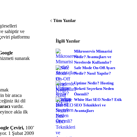
Tüm Yazılar
görselleri
e sahiptir ve
çeviri platformu
İlgili Yazılar
Mikroservis Mimarisi
Google
Nedir? Avantajları ve
 hizmeti sunarak
Nerelerde Kullanılır?
Safe Mode On-Off Ayarı
Nedir? Nasıl Yapılır?
Uptime Nedir? Hosting
Şirketi Seçerken Neden
aşmak
Önemli?
in bir araca
White Hat SEO Nedir? Etik
eğiniz iki dil
SEO Teknikleri ve
 aracı
vardır.
Avantajları
eyince akla ilk
ogle Çeviri,
100’
iyor. 1 Şubat 2009
Hosting İhtiyacınız mı Var?