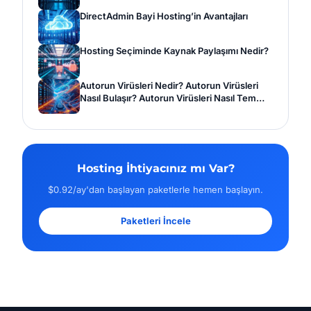
DirectAdmin Bayi Hosting’in Avantajları
Hosting Seçiminde Kaynak Paylaşımı Nedir?
Autorun Virüsleri Nedir? Autorun Virüsleri
Nasıl Bulaşır? Autorun Virüsleri Nasıl Tem…
Hosting İhtiyacınız mı Var?
$0.92/ay'dan başlayan paketlerle hemen başlayın.
Paketleri İncele