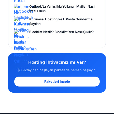
Outlook’ta Yanlışlıkla Yollanan Mailler Nasıl
İptal Edilir?
Kurumsal Hosting ve E Posta Gönderme
Sayıları
Blacklist Nedir? Blacklist’ten Nasıl Çıkılır?
Hosting İhtiyacınız mı Var?
$0.92/ay'dan başlayan paketlerle hemen başlayın.
Paketleri İncele