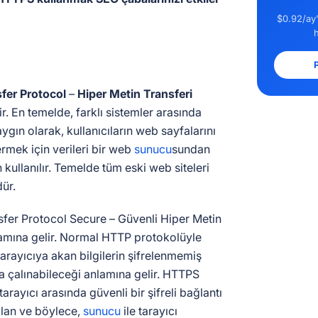
$0.92/ay'
P
fer Protocol
–
Hiper Metin Transferi
r. En temelde, farklı sistemler arasında
yaygın olarak, kullanıcıların web sayfalarını
rmek için verileri bir web
sunucu
sundan
 kullanılır. Temelde tüm eski web siteleri
dür.
fer Protocol Secure – Güvenli Hiper Metin
lamına gelir. Normal HTTP protokolüyle
arayıcıya akan bilgilerin şifrelenmemiş
a çalınabileceği anlamına gelir. HTTPS
 tarayıcı arasında güvenli bir şifreli bağlantı
lan ve böylece,
sunucu
ile tarayıcı