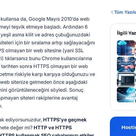
Tüm Yazıl
 kullansa da, Google Mayıs 2010’da web
çmeyi teşvik etmeye başladı. Ardından 6
İlgili Yaz
 yeşil asma kilit ve adres çubuğunuzdaki
iteleri için bir sıralama artışı sağlayacağını
S olmayan bir web sitesine (yani SSL
i) tıklarsanız bunu Chrome kullanıcılarına
 tarihten sonra HTTPS olmayan bir web
aybetme riskiyle karşı karşıya olduğunuzu ve
n web sitenize gelmeden önce aşağıdaki
mini görüntüleneceğini söyledi. Sonuç
pmayan siteleri rakiplerine avantaj
ı.
k ediyorsunuzdur,
HTTPS’ye geçmek
mete değer mi?
HTTP ve HTTPS
Hosti
HTTPS kullanmak SEO çabalarınızı etkiler