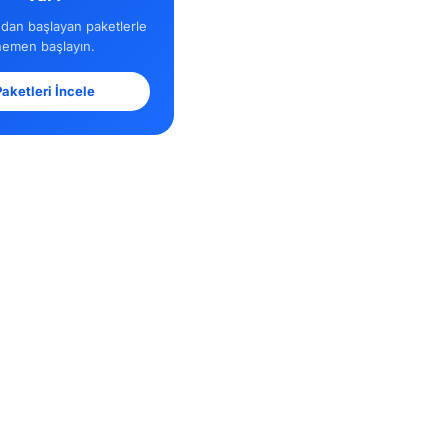
dan başlayan paketlerle
hemen başlayın.
aketleri İncele