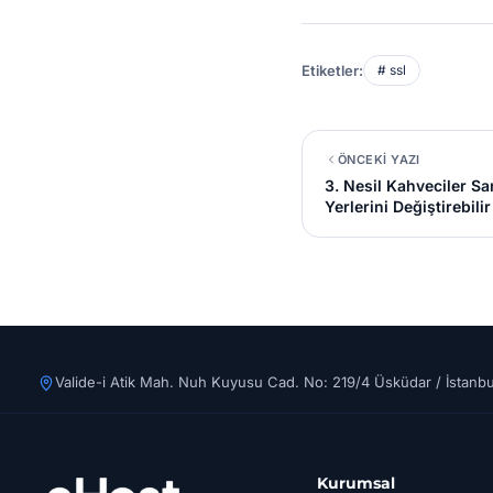
Etiketler:
# ssl
ÖNCEKİ YAZI
3. Nesil Kahveciler Sa
Yerlerini Değiştirebilir
Valide-i Atik Mah. Nuh Kuyusu Cad. No: 219/4 Üsküdar / İstanbu
Kurumsal