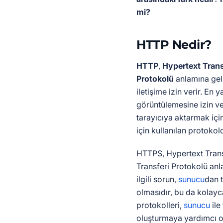
mi?
HTTP Nedir?
HTTP
,
Hypertext Trans
Protokolü
anlamına geli
iletişime izin verir. En 
görüntülemesine izin ve
tarayıcıya aktarmak için
için kullanılan protokol
HTTPS, Hypertext Trans
Transferi Protokolü an
ilgili sorun,
sunucu
dan t
olmasıdır, bu da kolayc
protokolleri,
sunucu
ile
oluşturmaya yardımcı o