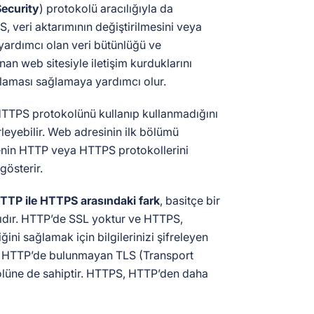
Security
) protokolü aracılığıyla da
LS, veri aktarımının değiştirilmesini veya
ardımcı olan veri bütünlüğü ve
nan web sitesiyle iletişim kurduklarını
ulaması sağlamaya yardımcı olur.
n HTTPS protokolünü kullanıp kullanmadığını
leyebilir. Web adresinin ilk bölümü
tenin HTTP veya HTTPS protokollerini
gösterir.
TTP ile HTTPS arasındaki fark
, basitçe bir
ığıdır. HTTP’de SSL yoktur ve HTTPS,
ğini sağlamak için bilgilerinizi şifreleyen
, HTTP’de bulunmayan TLS (Transport
olüne de sahiptir. HTTPS, HTTP’den daha