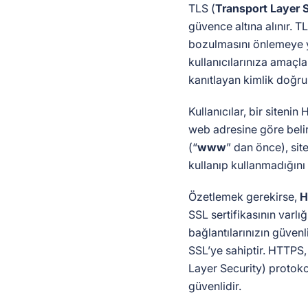
TLS (
Transport Layer 
güvence altına alınır. T
bozulmasını önlemeye y
kullanıcılarınıza amaçla
kanıtlayan kimlik doğr
Kullanıcılar, bir siteni
web adresine göre belir
(“
www
” dan önce), si
kullanıp kullanmadığını 
Özetlemek gerekirse,
H
SSL sertifikasının varl
bağlantılarınızın güvenli
SSL’ye sahiptir. HTTPS
Layer Security) protok
güvenlidir.