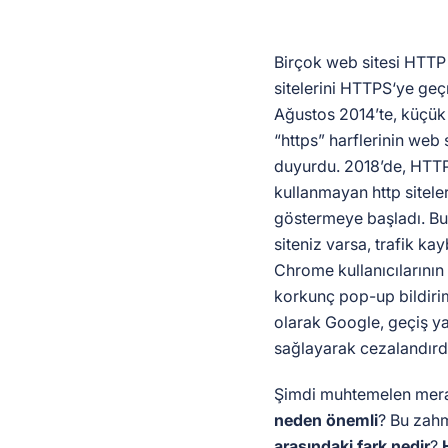
Birçok web sitesi HTTP
sitelerini HTTPS‘ye ge
Ağustos 2014’te, küçük
“https” harflerinin web s
duyurdu. 2018’de, HTTP
kullanmayan http siteler
göstermeye başladı. Bu
siteniz varsa, trafik k
Chrome kullanıcılarını
korkunç pop-up bildiri
olarak Google, geçiş ya
sağlayarak cezalandırd
Şimdi muhtemelen mera
neden önemli
? Bu zah
arasındaki fark nedir
?