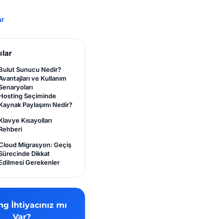
ar
ılar
Bulut Sunucu Nedir?
Avantajları ve Kullanım
Senaryoları
Hosting Seçiminde
Kaynak Paylaşımı Nedir?
Klavye Kısayolları
Rehberi
Cloud Migrasyon: Geçiş
Sürecinde Dikkat
Edilmesi Gerekenler
ng İhtiyacınız mı
Var?