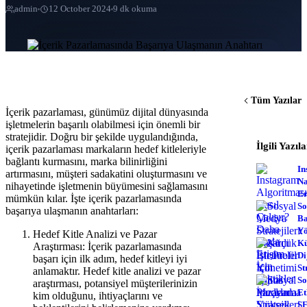
admin
12 October 2024
9 dk okuma
Tüm Yazılar
İçerik pazarlaması, günümüz dijital dünyasında
işletmelerin başarılı olabilmesi için önemli bir
stratejidir. Doğru bir şekilde uygulandığında,
İlgili Yazıl
içerik pazarlaması markaların hedef kitleleriyle
bağlantı kurmasını, marka bilinirliğini
In
artırmasını, müşteri sadakatini oluşturmasını ve
Na
nihayetinde işletmenin büyümesini sağlamasını
Er
mümkün kılar. İşte içerik pazarlamasında
So
başarıya ulaşmanın anahtarları:
Ba
Yö
Hedef Kitle Analizi ve Pazar
Kü
Araştırması: İçerik pazarlamasında
Di
başarı için ilk adım, hedef kitleyi iyi
St
anlamaktır. Hedef kitle analizi ve pazar
So
araştırması, potansiyel müşterilerinizin
Et
kim olduğunu, ihtiyaçlarını ve
SE