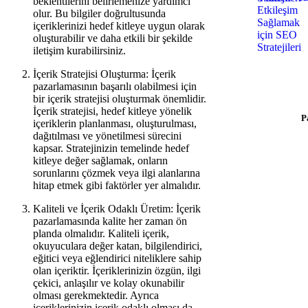
beklentilerini belirlemenize yardımcı
olur. Bu bilgiler doğrultusunda
içeriklerinizi hedef kitleye uygun olarak
oluşturabilir ve daha etkili bir şekilde
iletişim kurabilirsiniz.
Hosting 
İçerik Stratejisi Oluşturma: İçerik
$0.92/ay'
pazarlamasının başarılı olabilmesi için
h
bir içerik stratejisi oluşturmak önemlidir.
İçerik stratejisi, hedef kitleye yönelik
P
içeriklerin planlanması, oluşturulması,
dağıtılması ve yönetilmesi sürecini
kapsar. Stratejinizin temelinde hedef
kitleye değer sağlamak, onların
sorunlarını çözmek veya ilgi alanlarına
hitap etmek gibi faktörler yer almalıdır.
Kaliteli ve İçerik Odaklı Üretim: İçerik
pazarlamasında kalite her zaman ön
planda olmalıdır. Kaliteli içerik,
okuyuculara değer katan, bilgilendirici,
eğitici veya eğlendirici niteliklere sahip
olan içeriktir. İçeriklerinizin özgün, ilgi
çekici, anlaşılır ve kolay okunabilir
olması gerekmektedir. Ayrıca
içeriklerinizin içerik odaklı olması da