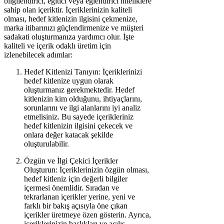
bilgilendirici, eğitici veya eğlendirici niteliklere
sahip olan içeriktir. İçeriklerinizin kaliteli
olması, hedef kitlenizin ilgisini çekmenize,
marka itibarınızı güçlendirmenize ve müşteri
sadakati oluşturmanıza yardımcı olur. İşte
kaliteli ve içerik odaklı üretim için
izlenebilecek adımlar:
Hedef Kitlenizi Tanıyın: İçeriklerinizi
hedef kitlenize uygun olarak
oluşturmanız gerekmektedir. Hedef
kitlenizin kim olduğunu, ihtiyaçlarını,
sorunlarını ve ilgi alanlarını iyi analiz
etmelisiniz. Bu sayede içerikleriniz
hedef kitlenizin ilgisini çekecek ve
onlara değer katacak şekilde
oluşturulabilir.
Özgün ve İlgi Çekici İçerikler
Oluşturun: İçeriklerinizin özgün olması,
hedef kitleniz için değerli bilgiler
içermesi önemlidir. Sıradan ve
tekrarlanan içerikler yerine, yeni ve
farklı bir bakış açısıyla öne çıkan
içerikler üretmeye özen gösterin. Ayrıca,
içeriklerinizin başlıkları ve açılış