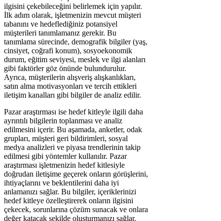
ilgisini çekebileceğini belirlemek için yapılır.
İlk adım olarak, işletmenizin mevcut müşteri
tabanını ve hedeflediğiniz potansiyel
müşterileri tanımlamanız gerekir. Bu
tanımlama sürecinde, demografik bilgiler (yaş,
cinsiyet, coğrafi konum), sosyoekonomik
durum, eğitim seviyesi, meslek ve ilgi alanları
gibi faktörler göz önünde bulundurulur.
Ayrıca, müşterilerin alışveriş alışkanlıkları,
satın alma motivasyonları ve tercih ettikleri
iletişim kanalları gibi bilgiler de analiz edilir.
Pazar araştırması ise hedef kitleyle ilgili daha
ayrıntılı bilgilerin toplanması ve analiz
edilmesini içerir. Bu aşamada, anketler, odak
grupları, müşteri geri bildirimleri, sosyal
medya analizleri ve piyasa trendlerinin takip
edilmesi gibi yöntemler kullanılır. Pazar
araştırması işletmenizin hedef kitlesiyle
doğrudan iletişime geçerek onların görüşlerini,
ihtiyaçlarını ve beklentilerini daha iyi
anlamanızı sağlar. Bu bilgiler, içeriklerinizi
hedef kitleye özelleştirerek onların ilgisini
çekecek, sorunlarına çözüm sunacak ve onlara
değer katacak şekilde oluşturmanızı sağlar.