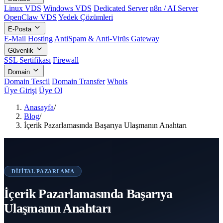
Linux VDS
Windows VDS
Dedicated Server
n8n / AI Server
OpenClaw VDS
Yedek Çözümleri
E-Posta
E-Mail Hosting
AntiSpam & Anti-Virüs Gateway
Güvenlik
SSL Sertifikası
Firewall
Domain
Domain Tescil
Domain Transfer
Whois
Üye Girişi
Üye Ol
Anasayfa
/
Blog
/
İçerik Pazarlamasında Başarıya Ulaşmanın Anahtarı
DIJITAL PAZARLAMA
İçerik Pazarlamasında Başarıya
Ulaşmanın Anahtarı