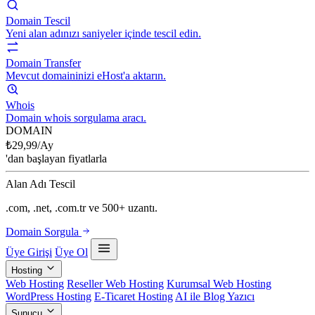
Domain Tescil
Yeni alan adınızı saniyeler içinde tescil edin.
Domain Transfer
Mevcut domaininizi eHost'a aktarın.
Whois
Domain whois sorgulama aracı.
DOMAIN
₺
29,99
/Ay
'dan başlayan fiyatlarla
Alan Adı Tescil
.com, .net, .com.tr ve 500+ uzantı.
Domain Sorgula
Üye Girişi
Üye Ol
Hosting
Web Hosting
Reseller Web Hosting
Kurumsal Web Hosting
WordPress Hosting
E-Ticaret Hosting
AI ile Blog Yazıcı
Sunucu