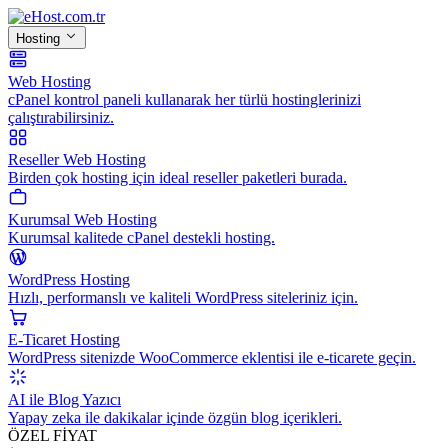
Hosting
Web Hosting
cPanel kontrol paneli kullanarak her türlü hostinglerinizi
çalıştırabilirsiniz.
Reseller Web Hosting
Birden çok hosting için ideal reseller paketleri burada.
Kurumsal Web Hosting
Kurumsal kalitede cPanel destekli hosting.
WordPress Hosting
Hızlı, performanslı ve kaliteli WordPress siteleriniz için.
E-Ticaret Hosting
WordPress sitenizde WooCommerce eklentisi ile e-ticarete geçin.
AI ile Blog Yazıcı
Yapay zeka ile dakikalar içinde özgün blog içerikleri.
ÖZEL FİYAT