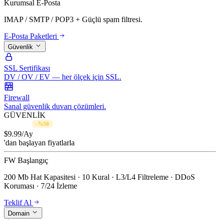
Kurumsal E-Posta
IMAP / SMTP / POP3 + Güçlü spam filtresi.
E-Posta Paketleri
Güvenlik
SSL Sertifikası
DV / OV / EV — her ölçek için SSL.
Firewall
Sanal güvenlik duvarı çözümleri.
GÜVENLİK
$19.99/Ay
-%50
$
9.99
/Ay
'dan başlayan fiyatlarla
FW Başlangıç
200 Mb Hat Kapasitesi · 10 Kural · L3/L4 Filtreleme · DDoS
Koruması · 7/24 İzleme
Teklif Al
Domain