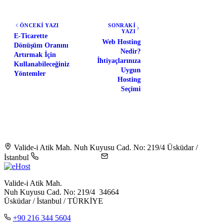
ÖNCEKİ YAZI
SONRAKİ
YAZI
E-Ticarette
Web Hosting
Dönüşüm Oranını
Nedir?
Artırmak İçin
İhtiyaçlarınıza
Kullanabileceğiniz
Uygun
Yöntemler
Hosting
Seçimi
Valide-i Atik Mah. Nuh Kuyusu Cad. No: 219/4 Üsküdar /
İstanbul
+90 216 344 5604
destek@ehost.com.tr
Valide-i Atik Mah.
Nuh Kuyusu Cad. No: 219/4 34664
Üsküdar / İstanbul / TÜRKİYE
+90 216 344 5604