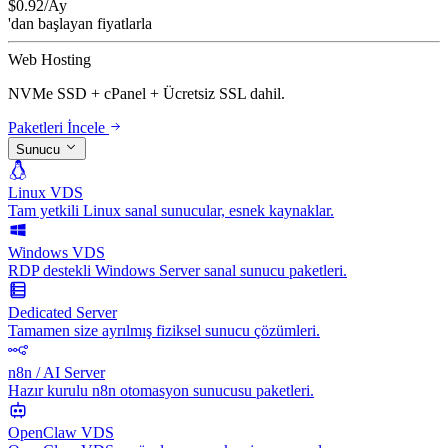
$
0.92
/Ay
'dan başlayan fiyatlarla
Web Hosting
NVMe SSD + cPanel + Ücretsiz SSL dahil.
Paketleri İncele
Sunucu
Linux VDS
Tam yetkili Linux sanal sunucular, esnek kaynaklar.
Windows VDS
RDP destekli Windows Server sanal sunucu paketleri.
Dedicated Server
Tamamen size ayrılmış fiziksel sunucu çözümleri.
n8n / AI Server
Hazır kurulu n8n otomasyon sunucusu paketleri.
OpenClaw VDS