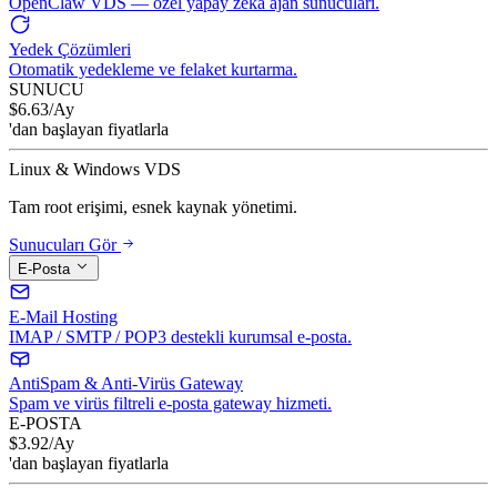
OpenClaw VDS — özel yapay zeka ajan sunucuları.
Yedek Çözümleri
Otomatik yedekleme ve felaket kurtarma.
SUNUCU
$
6.63
/Ay
'dan başlayan fiyatlarla
Linux & Windows VDS
Tam root erişimi, esnek kaynak yönetimi.
Sunucuları Gör
E-Posta
E-Mail Hosting
IMAP / SMTP / POP3 destekli kurumsal e-posta.
AntiSpam & Anti-Virüs Gateway
Spam ve virüs filtreli e-posta gateway hizmeti.
E-POSTA
$
3.92
/Ay
'dan başlayan fiyatlarla