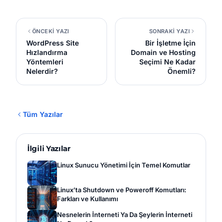
ÖNCEKİ YAZI
SONRAKİ YAZI
WordPress Site
Bir İşletme İçin
Hızlandırma
Domain ve Hosting
Yöntemleri
Seçimi Ne Kadar
Nelerdir?
Önemli?
Tüm Yazılar
İlgili Yazılar
Linux Sunucu Yönetimi İçin Temel Komutlar
Linux’ta Shutdown ve Poweroff Komutları:
Farkları ve Kullanımı
Nesnelerin İnterneti Ya Da Şeylerin İnterneti