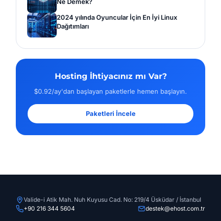
Ne Demek?
2024 yılında Oyuncular İçin En İyi Linux
Dağıtımları
Hosting İhtiyacınız mı Var?
$0.92/ay'dan başlayan paketlerle hemen başlayın.
Paketleri İncele
Valide-i Atik Mah. Nuh Kuyusu Cad. No: 219/4 Üsküdar / İstanbul
+90 216 344 5604
destek@ehost.com.tr