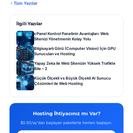
Tüm Yazılar
İlgili Yazılar
cPanel Kontrol Panelinin Avantajları: Web
Sitenizi Yönetmenin Kolay Yolu
Bilgisayarlı Görü (Computer Vision) İçin GPU
Sunucuları ve Hosting
Yapay Zeka ile Web Sitenizin Yüksek Trafikte
Bile – 2
Küçük Ölçekli vs Büyük Ölçekli AI Sunucu
Çözümleri ile Web Hosting
Hosting İhtiyacınız mı Var?
$0.92/ay'dan başlayan paketlerle hemen başlayın.