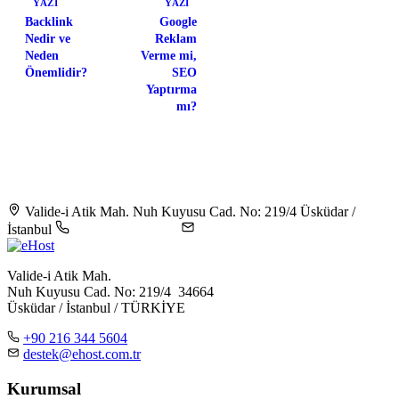
YAZI
YAZI
Backlink
Google
Nedir ve
Reklam
Neden
Verme mi,
Önemlidir?
SEO
Yaptırma
mı?
Valide-i Atik Mah. Nuh Kuyusu Cad. No: 219/4 Üsküdar /
İstanbul
+90 216 344 5604
destek@ehost.com.tr
Valide-i Atik Mah.
Nuh Kuyusu Cad. No: 219/4 34664
Üsküdar / İstanbul / TÜRKİYE
+90 216 344 5604
destek@ehost.com.tr
Kurumsal