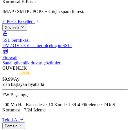
Kurumsal E-Posta
IMAP / SMTP / POP3 + Güçlü spam filtresi.
E-Posta Paketleri
Güvenlik
SSL Sertifikası
DV / OV / EV — her ölçek için SSL.
Firewall
Sanal güvenlik duvarı çözümleri.
GÜVENLİK
$19.99/Ay
-%50
$
9.99
/Ay
'dan başlayan fiyatlarla
FW Başlangıç
200 Mb Hat Kapasitesi · 10 Kural · L3/L4 Filtreleme · DDoS
Koruması · 7/24 İzleme
Teklif Al
Domain