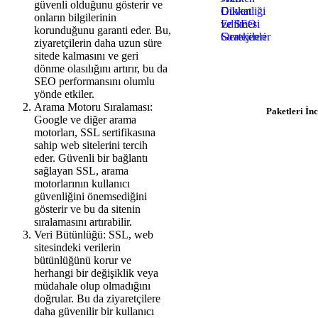
güvenli olduğunu gösterir ve
onların bilgilerinin
korunduğunu garanti eder. Bu,
ziyaretçilerin daha uzun süre
Hosting İhtiyacın
sitede kalmasını ve geri
$0.92/ay'dan başlayan
dönme olasılığını artırır, bu da
hemen başlay
SEO performansını olumlu
yönde etkiler.
Arama Motoru Sıralaması:
Paketleri İnc
Google ve diğer arama
motorları, SSL sertifikasına
sahip web sitelerini tercih
eder. Güvenli bir bağlantı
sağlayan SSL, arama
motorlarının kullanıcı
güvenliğini önemsediğini
gösterir ve bu da sitenin
sıralamasını artırabilir.
Veri Bütünlüğü: SSL, web
sitesindeki verilerin
bütünlüğünü korur ve
herhangi bir değişiklik veya
müdahale olup olmadığını
doğrular. Bu da ziyaretçilere
daha güvenilir bir kullanıcı