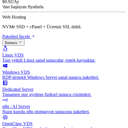
$
0.92
/Ay
'dan başlayan fiyatlarla
Web Hosting
NVMe SSD + cPanel + Ücretsiz SSL dahil.
Paketleri İncele
Sunucu
Linux VDS
Tam yetkili Linux sanal sunucular, esnek kaynaklar.
Windows VDS
RDP destekli Windows Server sanal sunucu paketleri.
Dedicated Server
Tamamen size ayrılmış fiziksel sunucu çözümleri.
n8n / AI Server
Hazır kurulu n8n otomasyon sunucusu paketleri.
OpenClaw VDS