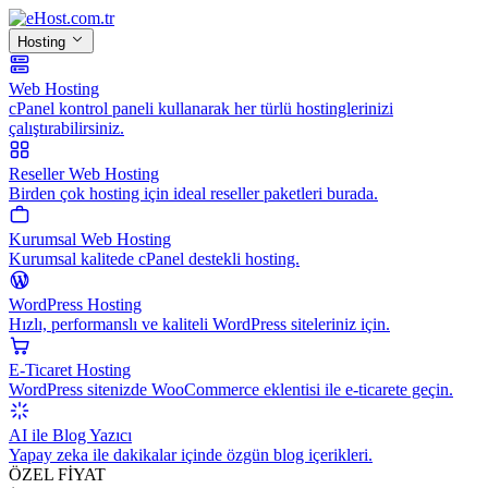
Hosting
Web Hosting
cPanel kontrol paneli kullanarak her türlü hostinglerinizi
çalıştırabilirsiniz.
Reseller Web Hosting
Birden çok hosting için ideal reseller paketleri burada.
Kurumsal Web Hosting
Kurumsal kalitede cPanel destekli hosting.
WordPress Hosting
Hızlı, performanslı ve kaliteli WordPress siteleriniz için.
E-Ticaret Hosting
WordPress sitenizde WooCommerce eklentisi ile e-ticarete geçin.
AI ile Blog Yazıcı
Yapay zeka ile dakikalar içinde özgün blog içerikleri.
ÖZEL FİYAT