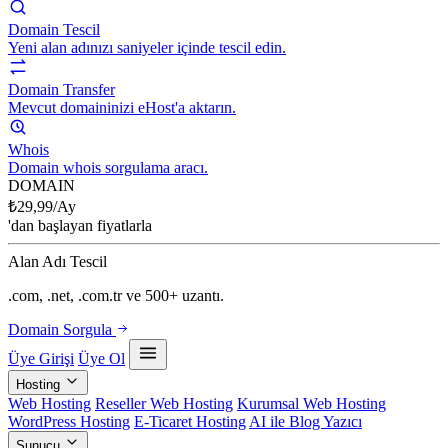
Domain Tescil
Yeni alan adınızı saniyeler içinde tescil edin.
Domain Transfer
Mevcut domaininizi eHost'a aktarın.
Whois
Domain whois sorgulama aracı.
DOMAIN
₺
29,99
/Ay
'dan başlayan fiyatlarla
Alan Adı Tescil
.com, .net, .com.tr ve 500+ uzantı.
Domain Sorgula
Üye Girişi
Üye Ol
Hosting
Web Hosting
Reseller Web Hosting
Kurumsal Web Hosting
WordPress Hosting
E-Ticaret Hosting
AI ile Blog Yazıcı
Sunucu