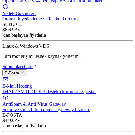
OpenClaw VDS — özel yapay zeka ajan sunucuları.
Yedek Çözümleri
Otomatik yedekleme ve felaket kurtarma.
SUNUCU
$
6.63
/Ay
'dan başlayan fiyatlarla
Linux & Windows VDS
Tam root erişimi, esnek kaynak yönetimi.
Sunucuları Gör
E-Posta
E-Mail Hosting
IMAP / SMTP / POP3 destekli kurumsal e-posta.
AntiSpam & Anti-Virüs Gateway
Spam ve virüs filtreli e-posta gateway hizmeti.
E-POSTA
$
3.92
/Ay
'dan başlayan fiyatlarla