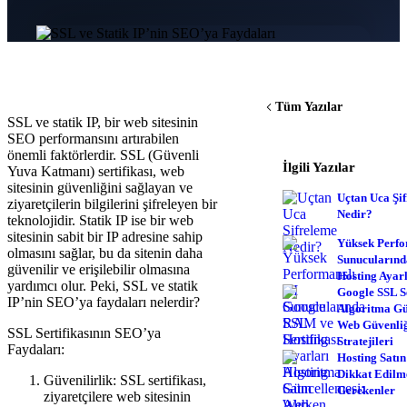
Tüm Yazılar
SSL ve statik IP, bir web sitesinin
SEO performansını artırabilen
önemli faktörlerdir. SSL (Güvenli
İlgili Yazılar
Yuva Katmanı) sertifikası, web
sitesinin güvenliğini sağlayan ve
Uçtan Uca Şi
ziyaretçilerin bilgilerini şifreleyen bir
Nedir?
teknolojidir. Statik IP ise bir web
sitesinin sabit bir IP adresine sahip
Yüksek Perfo
olmasını sağlar, bu da sitenin daha
Sunucuların
güvenilir ve erişilebilir olmasına
Hosting Ayar
yardımcı olur. Peki, SSL ve statik
Google SSL Se
IP’nin SEO’ya faydaları nelerdir?
Algoritma Gü
Web Güvenli
SSL Sertifikasının SEO’ya
Stratejileri
Faydaları:
Hosting Satın
Dikkat Edilm
Güvenilirlik: SSL sertifikası,
Gerekenler
ziyaretçilere web sitesinin