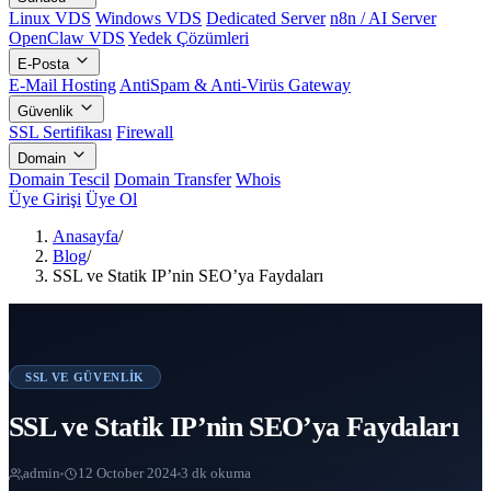
Linux VDS
Windows VDS
Dedicated Server
n8n / AI Server
OpenClaw VDS
Yedek Çözümleri
E-Posta
E-Mail Hosting
AntiSpam & Anti-Virüs Gateway
Güvenlik
SSL Sertifikası
Firewall
Domain
Domain Tescil
Domain Transfer
Whois
Üye Girişi
Üye Ol
Anasayfa
/
Blog
/
SSL ve Statik IP’nin SEO’ya Faydaları
SSL VE GÜVENLIK
SSL ve Statik IP’nin SEO’ya Faydaları
admin
12 October 2024
3 dk okuma