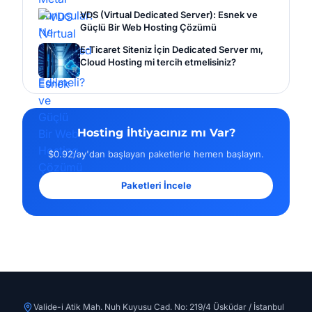
VDS (Virtual Dedicated Server): Esnek ve
Güçlü Bir Web Hosting Çözümü
E-Ticaret Siteniz İçin Dedicated Server mı,
Cloud Hosting mi tercih etmelisiniz?
Hosting İhtiyacınız mı Var?
$0.92/ay'dan başlayan paketlerle hemen başlayın.
Paketleri İncele
Valide-i Atik Mah. Nuh Kuyusu Cad. No: 219/4 Üsküdar / İstanbul