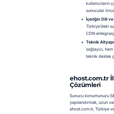
kullanıcıların 
sunucular öncel
İçeriğin Dili v
Türkiye’deki su
CDN entegrasy
Teknik Altyapı
sağlayıcı, hem
teknik destek g
ehost.com.tr 
Çözümleri
Sunucu konumunuzu SEO
yapılandırmak, uzun vade
ehost.com.tr, Türkiye v