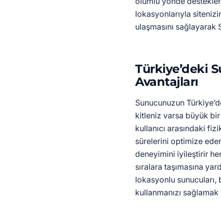
olumlu yönde destekler.
lokasyonlarıyla sitenizin
ulaşmasını sağlayarak S
Türkiye’deki 
Avantajları
Sunucunuzun Türkiye’de
kitleniz varsa büyük bir
kullanıcı arasındaki fi
sürelerini optimize eder
deneyimini iyileştirir h
sıralara taşımasına yard
lokasyonlu sunucuları,
kullanmanızı sağlamak i