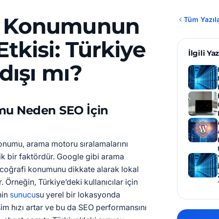
Konumunun
Tüm Yazıl
tkisi: Türkiye
İlgili Yaz
dışı mı?
u Neden SEO İçin
numu, arama motoru sıralamalarını
ik bir faktördür. Google gibi arama
ın coğrafi konumunu dikkate alarak lokal
. Örneğin, Türkiye’deki kullanıcılar için
nin
sunucu
su yerel bir lokasyonda
şim hızı artar ve bu da SEO performansını