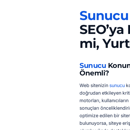
Sunucu
SEO’ya E
mi, Yurt
Sunucu
Konum
Önemli?
Web sitenizin
sunucu
ko
doğrudan etkileyen krit
motorları, kullanıcılar
sonuçları önceliklendirir
optimize edilen bir site
bulunuyorsa, siteye eri