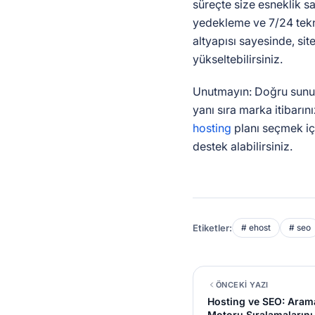
süreçte size esneklik sa
yedekleme ve 7/24 tekni
altyapısı sayesinde, sit
yükseltebilirsiniz.
Unutmayın: Doğru sunucu
yanı sıra marka itibarın
hosting
planı seçmek iç
destek alabilirsiniz.
Etiketler:
# ehost
# seo
ÖNCEKİ YAZI
Hosting ve SEO: Aram
Motoru Sıralamalarını