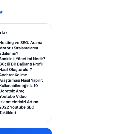
ar
ılar
Hosting ve SEO: Arama
Motoru Sıralamalarını
Etkiler mi?
Backlink Yönetimi Nedir?
Güçlü Bir Bağlantı Profili
Nasıl Oluşturulur?
Anahtar Kelime
Araştırması Nasıl Yapılır:
Kullanabileceğiniz 10
Ücretsiz Araç
Youtube Video
İzlenmelerinizi Artırın:
2022 Youtube SEO
Taktikleri