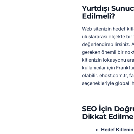
Yurtdışı Sunu
Edilmeli?
Web sitenizin hedef kit
uluslararası ölçekte bir 
değerlendirebilirsiniz.
gereken önemli bir nok
kitlenizin lokasyonu a
kullanıcılar için Frankf
olabilir. ehost.com.tr, 
seçenekleriyle global ih
SEO İçin Doğr
Dikkat Edilmel
Hedef Kitleni