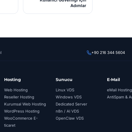
Adımlar
l
+90 216 344 5604
Hosting
Sunucu
E-Mail
Web Hosting
Linux VDS
eMail Hosting
Reseller Hosting
Windows VDS
AntiSpam & An
Kurumsal Web Hosting
Dedicated Server
WordPress Hosting
n8n / AI VDS
WooCommerce E-
OpenClaw VDS
ticaret