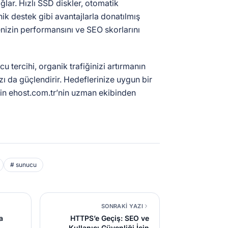
ğlar. Hızlı SSD diskler, otomatik
k destek gibi avantajlarla donatılmış
enizin performansını ve SEO skorlarını
 tercihi, organik trafiğinizi artırmanın
ızı da güçlendirir. Hedeflerinize uygun bir
in ehost.com.tr’nin uzman ekibinden
# sunucu
SONRAKİ YAZI
a
HTTPS’e Geçiş: SEO ve
Kullanıcı Güvenliği İçin