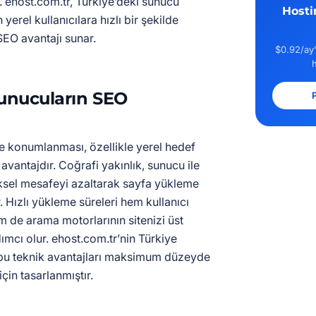
 ehost.com.tr, Türkiye’deki sunucu
Hosti
 yerel kullanıcılara hızlı bir şekilde
EO avantajı sunar.
$0.92/ay'
Sunucuların SEO
P
 konumlanması, özellikle yerel hedef
 avantajdır. Coğrafi yakınlık, sunucu ile
ziksel mesafeyi azaltarak sayfa yükleme
. Hızlı yükleme süreleri hem kullanıcı
em de arama motorlarının sitenizi üst
ımcı olur. ehost.com.tr’nin Türkiye
 bu teknik avantajları maksimum düzeyde
çin tasarlanmıştır.