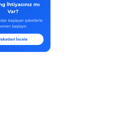
ng İhtiyacınız mı
Var?
dan başlayan paketlerle
hemen başlayın.
aketleri İncele