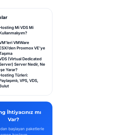
ılar
Hosting Mi VDS Mi
Kullanmalıyım?
VM’leri VMWare
ESXi’den Proxmox VE’ye
Taşıma
VDS (Virtual Dedicated
Server) Server Nedir, Ne
İşe Yarar?
Hosting Türleri:
Paylaşımlı, VPS, VDS,
Bulut
ng İhtiyacınız mı
Var?
dan başlayan paketlerle
hemen başlayın.