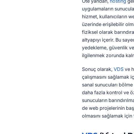
Öte yandan,
hosting
gen
uygulamaların sunucular
hizmet, kullanıcıların w
üzerinde erişilebilir olm
fiziksel olarak barındır
altyapıyı içerir. Bu say
yedekleme, güvenlik ve a
ilgilenmek zorunda kalm
Sonuç olarak,
VDS
ve h
çalışmasını sağlamak iç
sanal sunucuları bölme
daha fazla kontrol ve ö
sunucuların barındırılma
de web projelerinin başar
olmasını sağlamak için f