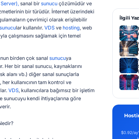
 Server),
sanal bir
sunucu
çözümüdür ve
metlerinin bir türüdür. İnternet üzerindeki
İlgili Yaz
ulamaların çevrimiçi olarak erişilebilir
sunucu
lar kullanılır.
VDS
ve
hosting
, web
ıyla çalışmasını sağlamak için temel
u
nun birden çok sanal
sunucu
ya
r. Her bir sanal sunucu, kaynaklarını
isk alanı vb.) diğer sanal sunuçlarla
 her kullanıcının tam kontrol ve
lar.
VDS
, kullanıcılara bağımsız bir işletim
e sunucuyu kendi ihtiyaçlarına göre
verir.
Hosti
$0.92/ay'