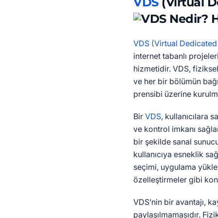
VDS
(Virtual D
VDS (Virtual Dedicated
internet tabanlı projeler
hizmetidir. VDS, fiziks
ve her bir bölümün bağı
prensibi üzerine kurulm
Bir
VDS
, kullanıcılara 
ve kontrol imkanı sağlar
bir şekilde sanal sunucu
kullanıcıya esneklik sağ
seçimi, uygulama yükle
özelleştirmeler gibi ko
VDS’nin bir avantajı, ka
paylaşılmamasıdır. Fiz