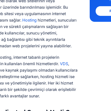
el olarak web sitelerinin veya
 üzerinde barındırılması işlemidir. Bu
P
eb sitesi veya uygulamasının internet
asını sağlar.
Hosting
hizmetleri, sunucuları
an ve sürekli çalışmalarını sağlayan bir
ede kullanıcılar, sunucu yönetimi,
ğ bağlantısı gibi teknik ayrıntılarla
adan web projelerini yayına alabilirler.
osting, internet tabanlı projelerin
in kullanılan önemli hizmetlerdir.
VDS
,
 ve kaynak paylaşımı olmadan kullanıcılara
zelleştirme sağlarken, hosting hizmeti ise
sı ve yönetimiyle ilgilenir. Her iki hizmet
ılı bir şekilde çevrimiçi olarak erişilebilir
arklı avantajlar sunar.