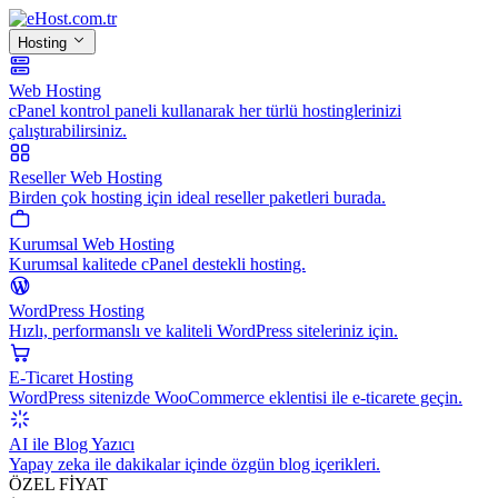
Hosting
Web Hosting
cPanel kontrol paneli kullanarak her türlü hostinglerinizi
çalıştırabilirsiniz.
Reseller Web Hosting
Birden çok hosting için ideal reseller paketleri burada.
Kurumsal Web Hosting
Kurumsal kalitede cPanel destekli hosting.
WordPress Hosting
Hızlı, performanslı ve kaliteli WordPress siteleriniz için.
E-Ticaret Hosting
WordPress sitenizde WooCommerce eklentisi ile e-ticarete geçin.
AI ile Blog Yazıcı
Yapay zeka ile dakikalar içinde özgün blog içerikleri.
ÖZEL FİYAT