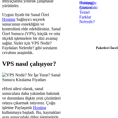
ihtiyaçlarına yönelik çalışmalar
yürütürler.
Uygun fiyatlı bir Sanal Özel
Hostıng
Sağlayıcı seçerek
Hosting İhtiyacınız
sunucunun esnekliğini ve
kontrolünü elde edebilirsiniz. Sanal
$0.92/ay'dan başlayan p
Özel Sunucu (VPS), küçük ve orta
hemen başlayın
ölçekli işletmelere bir dizi avantaj
sağlar. Sizler için VPS Nedir?
Faydaları Nelerdir? gibi soruların
Paketleri İncel
cevabını araştırdık.
VPS nasıl çalışıyor?
eHost ailesi olarak, sanal
sunuculara daha yakından bakmak
ve durumlara ilişkin yeni çözümleri
ortaya çıkarmak istiyoruz. Çoğu
işletme Paylaşımlı
Hosting
kullanmaya başladı. Bu, kaynakları
aynı sunucudaki diğer işletmelerle