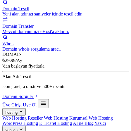
Domain Tescil
Yeni alan adınızı saniyeler içinde tescil edin.
Domain Transfer
Mevcut domaininizi eHost'a aktarın.
Whois
Domain whois sorgulama aracı.
DOMAIN
₺
29,99
/Ay
'dan başlayan fiyatlarla
Alan Adı Tescil
.com, .net, .com.tr ve 500+ uzantı.
Domain Sorgula
Üye Girişi
Üye Ol
Hosting
Web Hosting
Reseller Web Hosting
Kurumsal Web Hosting
WordPress Hosting
E-Ticaret Hosting
AI ile Blog Yazıcı
Sunucu