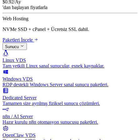
$
0.92
/Ay
'dan başlayan fiyatlarla
Web Hosting
NVMe SSD + cPanel + Ücretsiz SSL dahil.
Paketleri İncele
Sunucu
Linux VDS
Tam yetkili Linux sanal sunucular, esnek kaynaklar.
Windows VDS
RDP destekli Windows Server sanal sunucu paketleri.
Dedicated Server
Tamamen size ayrılmış fiziksel sunucu çözümleri.
n8n / AI Server
Hazır kurulu n8n otomasyon sunucusu paketleri.
OpenClaw VDS