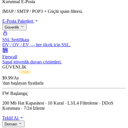
Kurumsal E-Posta
IMAP / SMTP / POP3 + Güçlü spam filtresi.
E-Posta Paketleri
Güvenlik
SSL Sertifikası
DV / OV / EV — her ölçek için SSL.
Firewall
Sanal güvenlik duvarı çözümleri.
GÜVENLİK
$19.99/Ay
-%50
$
9.99
/Ay
'dan başlayan fiyatlarla
FW Başlangıç
200 Mb Hat Kapasitesi · 10 Kural · L3/L4 Filtreleme · DDoS
Koruması · 7/24 İzleme
Teklif Al
Domain