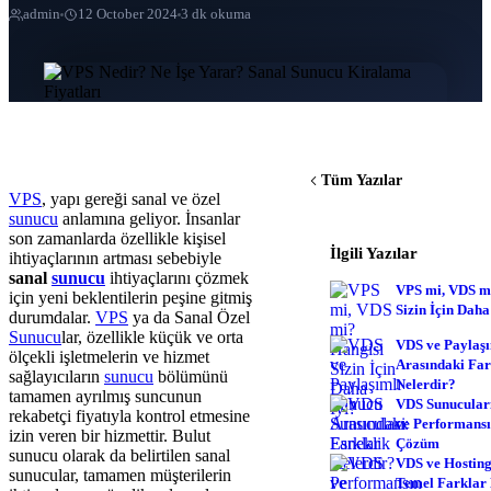
admin
12 October 2024
3 dk okuma
Tüm Yazılar
VPS
, yapı gereği sanal ve özel
sunucu
anlamına geliyor. İnsanlar
son zamanlarda özellikle kişisel
İlgili Yazılar
ihtiyaçlarının artması sebebiyle
sanal
sunucu
ihtiyaçlarını çözmek
VPS mi, VDS m
için yeni beklentilerin peşine gitmiş
Sizin İçin Daha
durumdalar.
VPS
ya da Sanal Özel
Sunucu
lar, özellikle küçük ve orta
VDS ve Paylaşı
ölçekli işletmelerin ve hizmet
Arasındaki Far
sağlayıcıların
sunucu
bölümünü
Nelerdir?
tamamen ayrılmış suncunun
VDS Sunucuları
rekabetçi fiyatıyla kontrol etmesine
ve Performansı
izin veren bir hizmettir. Bulut
Çözüm
sunucu olarak da belirtilen sanal
VDS ve Hosting
sunucular, tamamen müşterilerin
Temel Farklar 