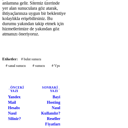
anlamına gelir. Sitemiz üzerinde
yer alan sunuculara göz atarak,
ihtiyaçlarınıza uygun bir beklentiye
kolaylıkla erişebilirsiniz. Bu
durumu yakından takip etmek için
hizmetlerimize de yakından göz
atmanızı öneriyoruz.
Etiketler:
# bulut sunucu
# sanal sunucu
# sunucu
# Vps
ÖNCEKİ
SONRAKİ
YAZI
YAZI
Yandex
Bayi
Mail
Hosting
Hesabı
Nasıl
Nasıl
Kullanılır?
Silinir?
Reseller
Fiyatları