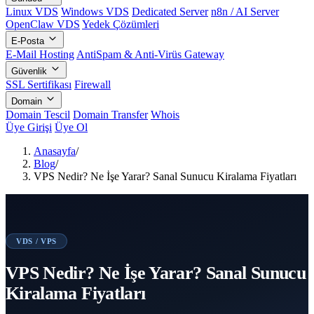
Linux VDS
Windows VDS
Dedicated Server
n8n / AI Server
OpenClaw VDS
Yedek Çözümleri
E-Posta
E-Mail Hosting
AntiSpam & Anti-Virüs Gateway
Güvenlik
SSL Sertifikası
Firewall
Domain
Domain Tescil
Domain Transfer
Whois
Üye Girişi
Üye Ol
Anasayfa
/
Blog
/
VPS Nedir? Ne İşe Yarar? Sanal Sunucu Kiralama Fiyatları
VDS / VPS
VPS Nedir? Ne İşe Yarar? Sanal Sunucu
Kiralama Fiyatları