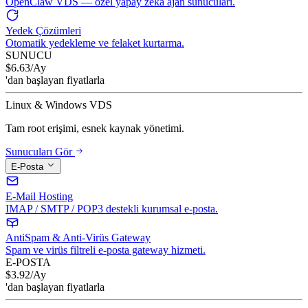
OpenClaw VDS — özel yapay zeka ajan sunucuları.
Yedek Çözümleri
Otomatik yedekleme ve felaket kurtarma.
SUNUCU
$
6.63
/Ay
'dan başlayan fiyatlarla
Linux & Windows VDS
Tam root erişimi, esnek kaynak yönetimi.
Sunucuları Gör
E-Posta
E-Mail Hosting
IMAP / SMTP / POP3 destekli kurumsal e-posta.
AntiSpam & Anti-Virüs Gateway
Spam ve virüs filtreli e-posta gateway hizmeti.
E-POSTA
$
3.92
/Ay
'dan başlayan fiyatlarla