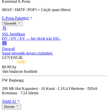
Kurumsal E-Posta
IMAP / SMTP / POP3 + Güçlü spam filtresi.
E-Posta Paketleri
Güvenlik
SSL Sertifikası
DV / OV / EV — her ölçek için SSL.
Firewall
Sanal güvenlik duvarı çözümleri.
GÜVENLİK
$19.99/Ay
-%50
$
9.99
/Ay
'dan başlayan fiyatlarla
FW Başlangıç
200 Mb Hat Kapasitesi · 10 Kural · L3/L4 Filtreleme · DDoS
Koruması · 7/24 İzleme
Teklif Al
Domain