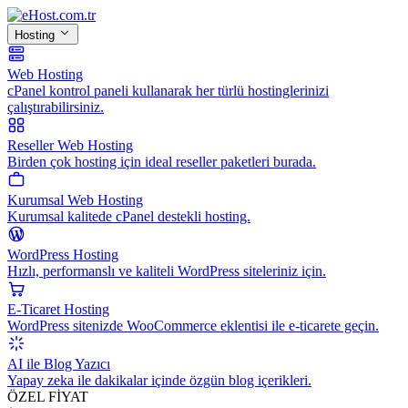
Hosting
Web Hosting
cPanel kontrol paneli kullanarak her türlü hostinglerinizi
çalıştırabilirsiniz.
Reseller Web Hosting
Birden çok hosting için ideal reseller paketleri burada.
Kurumsal Web Hosting
Kurumsal kalitede cPanel destekli hosting.
WordPress Hosting
Hızlı, performanslı ve kaliteli WordPress siteleriniz için.
E-Ticaret Hosting
WordPress sitenizde WooCommerce eklentisi ile e-ticarete geçin.
AI ile Blog Yazıcı
Yapay zeka ile dakikalar içinde özgün blog içerikleri.
ÖZEL FİYAT