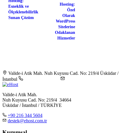
Hosting:
Hosting:
Esneklik ve
Özel
Ölçeklenebilirlik
Olarak
Sunan Çözüm
WordPress
Sitelerine
Odaklanan
Hizmetler
Valide-i Atik Mah. Nuh Kuyusu Cad. No: 219/4 Üsküdar /
İstanbul
+90 216 344 5604
destek@ehost.com.tr
Valide-i Atik Mah.
Nuh Kuyusu Cad. No: 219/4 34664
Üsküdar / İstanbul / TÜRKİYE
+90 216 344 5604
destek@ehost.com.tr
Kurumsal