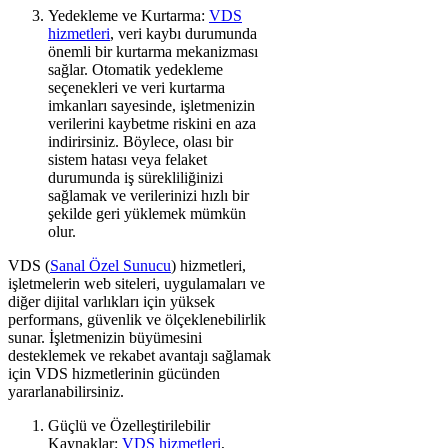
Yedekleme ve Kurtarma:
VDS
hizmetleri
, veri kaybı durumunda
önemli bir kurtarma mekanizması
sağlar. Otomatik yedekleme
seçenekleri ve veri kurtarma
imkanları sayesinde, işletmenizin
verilerini kaybetme riskini en aza
indirirsiniz. Böylece, olası bir
sistem hatası veya felaket
durumunda iş sürekliliğinizi
sağlamak ve verilerinizi hızlı bir
şekilde geri yüklemek mümkün
olur.
VDS (
Sanal Özel Sunucu
) hizmetleri,
işletmelerin web siteleri, uygulamaları ve
diğer dijital varlıkları için yüksek
performans, güvenlik ve ölçeklenebilirlik
sunar. İşletmenizin büyümesini
desteklemek ve rekabet avantajı sağlamak
için VDS hizmetlerinin gücünden
yararlanabilirsiniz.
Güçlü ve Özelleştirilebilir
Kaynaklar:
VDS hizmetleri
,