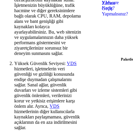
İşletmenizin büyüklüğüne, trafik
hacmine ve diğer gereksinimlere
bağlı olarak CPU, RAM, depolama
alanı ve bant genişliği gibi
kaynakları kolayca
ayarlayabilirsiniz. Bu, web sitenizin
Hosting İhtiy
ve uygulamalarınızın daha yüksek
$0.92/ay'dan ba
performans göstermesini ve
hemen 
ziyaretçilerinize sorunsuz bir
deneyim sunmasını sağlar.
Paketle
Yüksek Güvenlik Seviyesi:
VDS
hizmetleri, işletmelerin veri
güvenliği ve gizliliği konusunda
endişe duymadan çalışmalarını
sağlar. Sanal ağlar, güvenlik
duvarları ve izleme sistemleri gibi
güvenlik önlemleri, verilerinizi
korur ve yetkisiz erişimlere karşı
önlem alır. Ayrıca,
VDS
hizmetlerinin diğer kullanıcılarla
kaynakları paylaşmaması, güvenlik
açıklarının da en aza indirilmesini
sağlar.