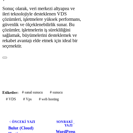
Sonuç olarak, veri merkezi altyapısı ve
ileri teknolojiyle desteklenen VDS
çözümleri, işletmelere yüksek performans,
güvenlik ve ölçeklenebilirlik sunar. Bu
çözümler, işletmelerin iş sürekliliğini
sağlamak, büyümelerini desteklemek ve
rekabet avantajı elde etmek için ideal bir
seçenektir.
Etiketler:
# sanal sunucu
# sunucu
# VDS
# Vps
# web hosting
ÖNCEKİ YAZI
SONRAKİ
YAZI
Bulut (Cloud)
WordPress