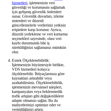
hizmetleri
, işletmenizin veri
güvenliği ve korumasını sağlamak
için gelişmiş güvenlik önlemleri
sunar. Güvenlik duvarları, izleme
sistemleri ve düzenli
güncellemelerle verileriniz yetkisiz
erişimlere karşı korunur. Ayrıca,
düzenli yedekleme ve veri kurtarma
seçenekleri sayesinde, olası veri
kaybı durumunda bile iş
sürekliliğinizi sağlamanız mümkün
olur.
Esnek Ölçeklenebilirlik:
İşletmenizin büyümesiyle birlikte,
VDS hizmetleri kolayca
ölçeklenebilir. İhtiyaçlarınıza göre
kaynakları artırabilir veya
azaltabilirsiniz. Ölçeklenebilirlik,
işletmenizin mevsimsel talepleri,
kampanyaları veya beklenmedik
trafik artışları gibi değişkenliklere
adapte olmanızı sağlar. Bu da
maliyetlerinizi optimize eder ve
verimliliğinizi artırır.