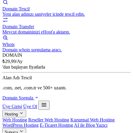
Domain Tescil
Yeni alan adınızı saniyeler içinde tescil edin.
Domain Transfer
Mevcut domaininizi eHost'a aktarın.
Whois
Domain whois sorgulama aracı.
DOMAIN
₺
29,99
/Ay
'dan başlayan fiyatlarla
Alan Adı Tescil
.com, .net, .com.tr ve 500+ uzantı.
Domain Sorgula
Üye Girişi
Üye Ol
Hosting
Web Hosting
Reseller Web Hosting
Kurumsal Web Hosting
WordPress Hosting
E-Ticaret Hosting
AI ile Blog Yazıcı
Sunucu