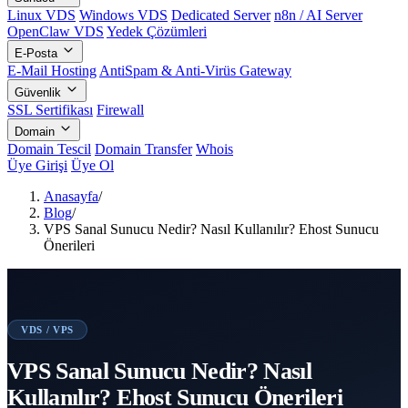
Linux VDS
Windows VDS
Dedicated Server
n8n / AI Server
OpenClaw VDS
Yedek Çözümleri
E-Posta
E-Mail Hosting
AntiSpam & Anti-Virüs Gateway
Güvenlik
SSL Sertifikası
Firewall
Domain
Domain Tescil
Domain Transfer
Whois
Üye Girişi
Üye Ol
Anasayfa
/
Blog
/
VPS Sanal Sunucu Nedir? Nasıl Kullanılır? Ehost Sunucu
Önerileri
VDS / VPS
VPS Sanal Sunucu Nedir? Nasıl
Kullanılır? Ehost Sunucu Önerileri