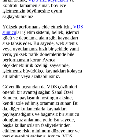
kontrolü tamamen sunar, böylece
işletmenizin büyümesine uyum
sağlayabilirsiniz.
Yüksek performans elde etmek için,
VDS
sunucu
lar işletim sistemi, bellek, işlemci
gücü ve depolama alanı gibi kaynakları
size tahsis eder. Bu sayede, web siteniz
veya uygulamanız hızlı bir şekilde yanıt
verir, yüksek trafik dönemlerinde bile
performansını korur. Ayrıca,
ölçeklenebilirlik özelliği sayesinde,
işletmeniz büyüdükçe kaynakları kolayca
artırabilir veya azaltabilirsiniz.
Güvenlik açısından da VDS çözümleri
önemli bir avantaj sağlar. Sanal Özel
Sunucu, paylaşımlı hostingin aksine,
kendi izole edilmiş ortamınızı sunar. Bu
da, diğer kullanıcılarla kaynakları
paylaşmadığınız ve bağımsız bir sunucu
olduğunuz anlamına gelir. Bu sayede,
başka kullanıcıların faaliyetlerinden
etkilenme riski minimum düzeye iner ve
veri güvenliği sağlanır. Ayrıca, VDS