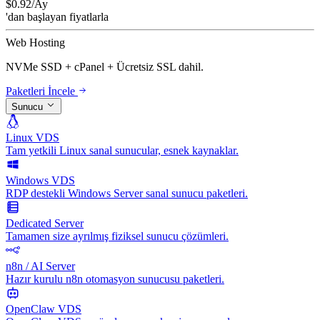
$
0.92
/Ay
'dan başlayan fiyatlarla
Web Hosting
NVMe SSD + cPanel + Ücretsiz SSL dahil.
Paketleri İncele
Sunucu
Linux VDS
Tam yetkili Linux sanal sunucular, esnek kaynaklar.
Windows VDS
RDP destekli Windows Server sanal sunucu paketleri.
Dedicated Server
Tamamen size ayrılmış fiziksel sunucu çözümleri.
n8n / AI Server
Hazır kurulu n8n otomasyon sunucusu paketleri.
OpenClaw VDS