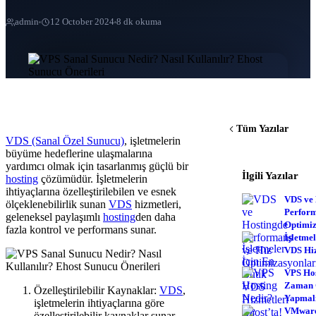
admin
12 October 2024
8 dk okuma
Tüm Yazılar
VDS (Sanal Özel Sunucu)
, işletmelerin
büyüme hedeflerine ulaşmalarına
yardımcı olmak için tasarlanmış güçlü bir
İlgili Yazılar
hosting
çözümüdür. İşletmelerin
ihtiyaçlarına özelleştirilebilen ve esnek
VDS ve 
ölçeklenebilirlik sunan
VDS
hizmetleri,
Perform
geleneksel paylaşımlı
hosting
den daha
Optimiz
fazla kontrol ve performans sunar.
İşletmel
VDS Hiz
VPS Hos
Zaman 
Özelleştirilebilir Kaynaklar:
VDS
,
Yapmalı
işletmelerin ihtiyaçlarına göre
VMware
özelleştirilebilir kaynaklar sunar.