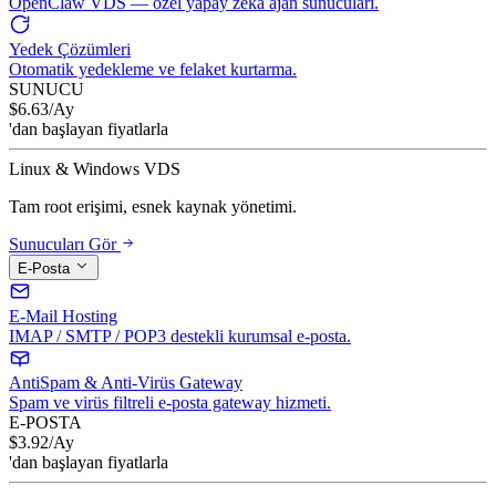
OpenClaw VDS — özel yapay zeka ajan sunucuları.
Yedek Çözümleri
Otomatik yedekleme ve felaket kurtarma.
SUNUCU
$
6.63
/Ay
'dan başlayan fiyatlarla
Linux & Windows VDS
Tam root erişimi, esnek kaynak yönetimi.
Sunucuları Gör
E-Posta
E-Mail Hosting
IMAP / SMTP / POP3 destekli kurumsal e-posta.
AntiSpam & Anti-Virüs Gateway
Spam ve virüs filtreli e-posta gateway hizmeti.
E-POSTA
$
3.92
/Ay
'dan başlayan fiyatlarla