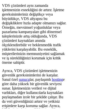
VDS çözümleri aynı zamanda
işletmenizin esnekliğini de artırır. İşletme
gereksinimleriniz değiştikçe veya
büyüdükçe, VDS altyapısı bu
değişikliklere hızla adapte olmanızı sağlar.
Örneğin, mevsimsel yoğunluklar veya
pazarlama kampanyaları gibi dönemsel
taleplerinizde artış olduğunda, VDS
çözümleri kaynakları anında
ölçeklendirebilir ve beklenmedik trafik
yüklerini karşılayabilir. Bu esneklik,
müşterilerinizin memnuniyetini sağlamak
ve iş sürekliliğinizi korumak için kritik
öneme sahiptir.
Ayrıca, VDS çözümleri işletmenizin
güvenlik gereksinimlerini de karşılar.
Sanal özel
sunucu
lar, paylaşımlı
hosting
e
göre daha yüksek bir güvenlik seviyesi
sunar. İşletmenizin verileri ve dijital
varlıkları, diğer kullanıcılarla kaynakları
paylaşmadan izole bir şekilde çalışır. Bu
da veri güvenliğinizi artırır ve yetkisiz
erişimlere karşı koruma sağlar. Ayrıca,