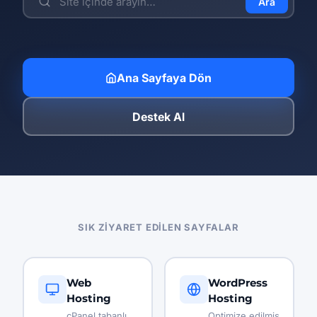
Ara
Ana Sayfaya Dön
Destek Al
SIK ZIYARET EDILEN SAYFALAR
Web
WordPress
Hosting
Hosting
cPanel tabanlı,
Optimize edilmiş