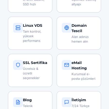
SSD hızlı
altyapı
Linux VDS
Domain
Tescil
Tam kontrol,
yüksek
Alan adınızı
performans
hemen alın
SSL Sertifika
eMail
Hosting
Ücretsiz &
ücretli
Kurumsal e-
seçenekler
posta çözümleri
Blog
İletişim
Teknik
7/24 Türkçe