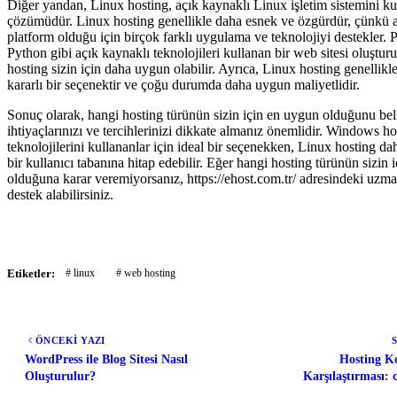
Diğer yandan, Linux hosting, açık kaynaklı Linux işletim sistemini ku
çözümüdür. Linux hosting genellikle daha esnek ve özgürdür, çünkü a
platform olduğu için birçok farklı uygulama ve teknolojiyi destekle
Python gibi açık kaynaklı teknolojileri kullanan bir web sitesi oluştur
hosting sizin için daha uygun olabilir. Ayrıca, Linux hosting genellikl
kararlı bir seçenektir ve çoğu durumda daha uygun maliyetlidir.
Sonuç olarak, hangi hosting türünün sizin için en uygun olduğunu bel
ihtiyaçlarınızı ve tercihlerinizi dikkate almanız önemlidir. Windows ho
teknolojilerini kullananlar için ideal bir seçenekken, Linux hosting d
bir kullanıcı tabanına hitap edebilir. Eğer hangi hosting türünün sizin
olduğuna karar veremiyorsanız, https://ehost.com.tr/ adresindeki uzm
destek alabilirsiniz.
Etiketler:
# linux
# web hosting
ÖNCEKİ YAZI
WordPress ile Blog Sitesi Nasıl
Hosting Ko
Oluşturulur?
Karşılaştırması: 