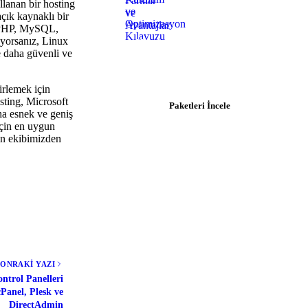
llanan bir hosting
çık kaynaklı bir
r. PHP, MySQL,
uyorsanız, Linux
Hosting İhtiyacınız mı Var?
e daha güvenli ve
$0.92/ay'dan başlayan paketlerle
hemen başlayın.
irlemek için
sting, Microsoft
Paketleri İncele
aha esnek ve geniş
 için en uygun
an ekibimizden
SONRAKİ YAZI
ntrol Panelleri
cPanel, Plesk ve
DirectAdmin