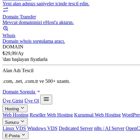
Yeni alan adınızı saniyeler içinde tescil edin.
Domain Transfer
Mevcut domaininizi eHost'a aktarın.
Whois
Domain whois sorgulama aracı.
DOMAIN
₺
29,99
/Ay
'dan başlayan fiyatlarla
Alan Adı Tescil
.com, .net, .com.tr ve 500+ uzantı.
Domain Sorgula
Üye Girişi
Üye Ol
Hosting
Web Hosting
Reseller Web Hosting
Kurumsal Web Hosting
WordPres
Sunucu
Linux VDS
Windows VDS
Dedicated Server
n8n / AI Server
OpenC
E-Posta