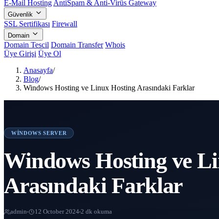
E-Mail Hosting
AntiSpam & Anti-Virüs Gateway
Güvenlik
SSL Sertifikası
Firewall
Domain
Domain Tescil
Domain Transfer
Whois
Üye Girişi
Üye Ol
Anasayfa
/
Blog
/
Windows Hosting ve Linux Hosting Arasındaki Farklar
WINDOWS SERVER
Windows Hosting ve Li
Arasındaki Farklar
admin
12 October 2024
2 dk okuma