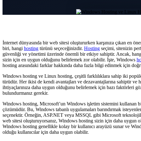
İnternet dünyasında bir web sitesi oluştururken karşınıza çıkan en ön
biri, hangi
hosting
türünü seçeceğinizdir.
Hosting
seçimi, sitenizin per
güvenliği ve yönetimi üzerinde önemli bir etkiye sahiptir. Ancak, han
sizin için en uygun olduğunu belirlemek zor olabilir. İşte, Windows
ho
hosting arasındaki farklar hakkında daha fazla bilgi edinmek için doğr
Windows hosting ve Linux hosting, çeşitli farklılıklara sahip iki popül
türüdür. Her ikisi de kendi avantajları ve dezavantajlarına sahiptir ve h
ihtiyaçlarınıza daha uygun olduğunu belirlemek için bazı faktörleri g
bulundurmanız gerekir.
Windows hosting, Microsoft’un Windows işletim sistemini kullanan bi
çözümüdür. Bu, Windows tabanlı uygulamaları barındırmak isteyenler i
seçenektir. Örneğin, ASP.NET veya MSSQL gibi Microsoft teknolojile
web sitesi oluşturuyorsanız, Windows hosting sizin için daha uygun ola
Windows hosting genellikle kolay bir kullanıcı arayüzü sunar ve Win
olduğu kullanıcılar için daha uygun olabilir.