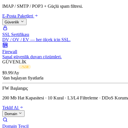
IMAP / SMTP / POP3 + Güçlü spam filtresi.
E-Posta Paketleri
Güvenlik
SSL Sertifikası
DV / OV / EV — her ölçek için SSL.
Firewall
Sanal güvenlik duvarı çözümleri.
GÜVENLİK
$19.99/Ay
-%50
$
9.99
/Ay
'dan başlayan fiyatlarla
FW Başlangıç
200 Mb Hat Kapasitesi · 10 Kural · L3/L4 Filtreleme · DDoS Koruma
Teklif Al
Domain
Domain Tescil