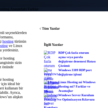
Tüm Yazılar
emli seçeneklerden
formansı,
gi
hosting
türünün
İlgili Yazılar
sting
ve Linux
u yerdesiniz.
RDP Çok fazla oturum
açma veya parola
er hosting
değiştirme denemesi Hatası
angisinin sizin
Çözümü
öz önünde
Windows 3389 RDP port
değiştirme işlemi
r hosting
Linux Hosting mi Windows
çin ideal bir
Hosting mi? Farklar ve
ri kullanan bir
Avantajlar
bilir. Ayrıca,
Windows Server Kurulum
dows’un alışkın
ve Optimizasyon Kılavuzu