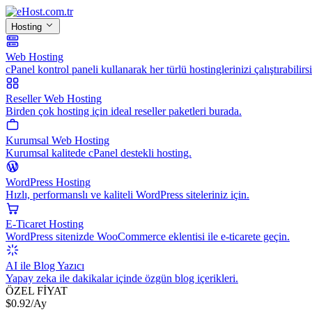
Hosting
Web Hosting
cPanel kontrol paneli kullanarak her türlü hostinglerinizi çalıştırabilirsi
Reseller Web Hosting
Birden çok hosting için ideal reseller paketleri burada.
Kurumsal Web Hosting
Kurumsal kalitede cPanel destekli hosting.
WordPress Hosting
Hızlı, performanslı ve kaliteli WordPress siteleriniz için.
E-Ticaret Hosting
WordPress sitenizde WooCommerce eklentisi ile e-ticarete geçin.
AI ile Blog Yazıcı
Yapay zeka ile dakikalar içinde özgün blog içerikleri.
ÖZEL FİYAT
$
0.92
/Ay