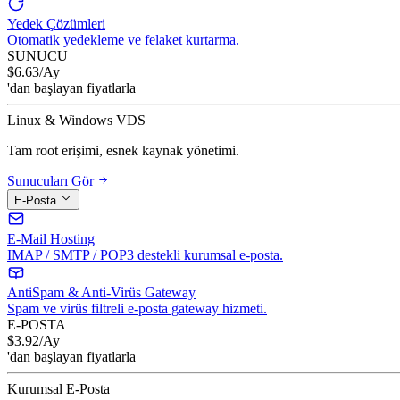
Yedek Çözümleri
Otomatik yedekleme ve felaket kurtarma.
SUNUCU
$
6.63
/Ay
'dan başlayan fiyatlarla
Linux & Windows VDS
Tam root erişimi, esnek kaynak yönetimi.
Sunucuları Gör
E-Posta
E-Mail Hosting
IMAP / SMTP / POP3 destekli kurumsal e-posta.
AntiSpam & Anti-Virüs Gateway
Spam ve virüs filtreli e-posta gateway hizmeti.
E-POSTA
$
3.92
/Ay
'dan başlayan fiyatlarla
Kurumsal E-Posta