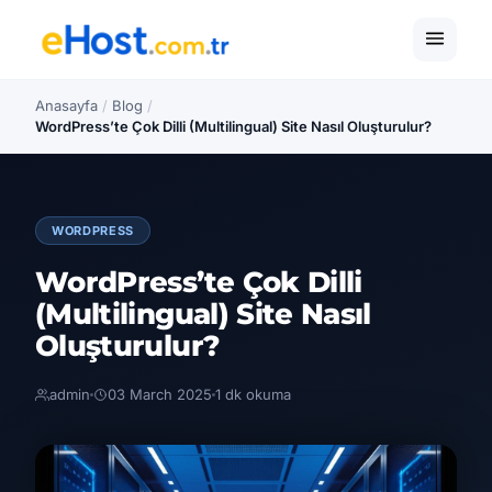
Anasayfa
/
Blog
/
WordPress’te Çok Dilli (Multilingual) Site Nasıl Oluşturulur?
WORDPRESS
WordPress’te Çok Dilli
(Multilingual) Site Nasıl
Oluşturulur?
admin
03 March 2025
1 dk okuma