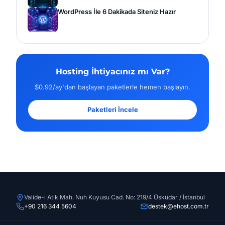
WordPress İle 6 Dakikada Siteniz Hazır
Hosting İhtiyacınız mı Var?
$0.92/ay'dan başlayan paketlerle hemen başlayın.
Paketleri İncele
Valide-i Atik Mah. Nuh Kuyusu Cad. No: 219/4 Üsküdar / İstanbul
+90 216 344 5604
destek@ehost.com.tr