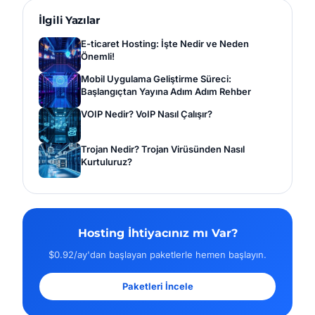
İlgili Yazılar
E-ticaret Hosting: İşte Nedir ve Neden
Önemli!
Mobil Uygulama Geliştirme Süreci:
Başlangıçtan Yayına Adım Adım Rehber
VOIP Nedir? VoIP Nasıl Çalışır?
Trojan Nedir? Trojan Virüsünden Nasıl
Kurtuluruz?
Hosting İhtiyacınız mı Var?
$0.92/ay'dan başlayan paketlerle hemen başlayın.
Paketleri İncele