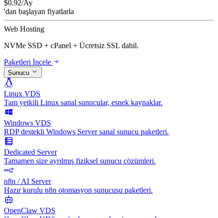
$
0.92
/Ay
'dan başlayan fiyatlarla
Web Hosting
NVMe SSD + cPanel + Ücretsiz SSL dahil.
Paketleri İncele
Sunucu
Linux VDS
Tam yetkili Linux sanal sunucular, esnek kaynaklar.
Windows VDS
RDP destekli Windows Server sanal sunucu paketleri.
Dedicated Server
Tamamen size ayrılmış fiziksel sunucu çözümleri.
n8n / AI Server
Hazır kurulu n8n otomasyon sunucusu paketleri.
OpenClaw VDS