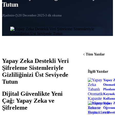
Tutun
admin
20 December 2025
3 dk okuma
Tüm Yazılar
Yapay Zeka Destekli Veri
Şifreleme Sistemleriyle
İlgili Yazılar
Gizliliğinizi Üst Seviyede
Yapay Z
Tutun
Otomati
Planlam
Dijital Güvenlikte Yeni
Kaynakl
Kullanı
Çağ: Yapay Zeka ve
Yapay Z
Şifreleme
Öğrenme
ve Host