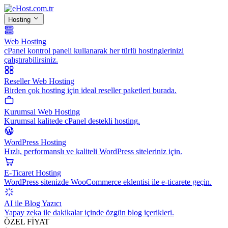
Hosting
Web Hosting
cPanel kontrol paneli kullanarak her türlü hostinglerinizi
çalıştırabilirsiniz.
Reseller Web Hosting
Birden çok hosting için ideal reseller paketleri burada.
Kurumsal Web Hosting
Kurumsal kalitede cPanel destekli hosting.
WordPress Hosting
Hızlı, performanslı ve kaliteli WordPress siteleriniz için.
E-Ticaret Hosting
WordPress sitenizde WooCommerce eklentisi ile e-ticarete geçin.
AI ile Blog Yazıcı
Yapay zeka ile dakikalar içinde özgün blog içerikleri.
ÖZEL FİYAT