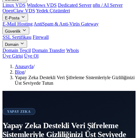
Linux VDS
Windows VDS
Dedicated Server
n8n / AI Server
OpenClaw VDS
Yedek Çözümleri
E-Posta
E-Mail Hosting
AntiSpam & Anti-Virüs Gateway
Güvenlik
SSL Sertifikası
Firewall
Domain
Domain Tescil
Domain Transfer
Whois
Üye Girişi
Üye Ol
Anasayfa
/
Blog
/
Yapay Zeka Destekli Veri Şifreleme Sistemleriyle Gizliliğinizi
Üst Seviyede Tutun
YAPAY ZEKA
Yapay Zeka Destekli Veri Şifreleme
Sistemleriyle Gizliliğinizi Üst Seviyede