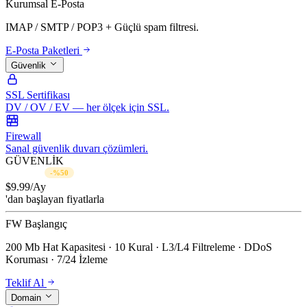
Kurumsal E-Posta
IMAP / SMTP / POP3 + Güçlü spam filtresi.
E-Posta Paketleri
Güvenlik
SSL Sertifikası
DV / OV / EV — her ölçek için SSL.
Firewall
Sanal güvenlik duvarı çözümleri.
GÜVENLİK
$19.99/Ay
-%50
$
9.99
/Ay
'dan başlayan fiyatlarla
FW Başlangıç
200 Mb Hat Kapasitesi · 10 Kural · L3/L4 Filtreleme · DDoS
Koruması · 7/24 İzleme
Teklif Al
Domain