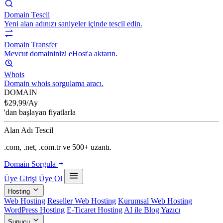
Domain Tescil
Yeni alan adınızı saniyeler içinde tescil edin.
Domain Transfer
Mevcut domaininizi eHost'a aktarın.
Whois
Domain whois sorgulama aracı.
DOMAIN
₺
29,99
/Ay
'dan başlayan fiyatlarla
Alan Adı Tescil
.com, .net, .com.tr ve 500+ uzantı.
Domain Sorgula
Üye Girişi
Üye Ol
Hosting
Web Hosting
Reseller Web Hosting
Kurumsal Web Hosting
WordPress Hosting
E-Ticaret Hosting
AI ile Blog Yazıcı
Sunucu