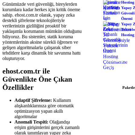
Hosting
Günümüzde veri güvenliği, bireylerden
Yapay Z
kurumlara kadar herkes için kritik öneme
Güvenli
sahip. ehost.com.tr olarak, yapay zeka
Önemi
destekli şifreleme teknolojileriyle
Yapay Z
verilerinizin gizliliğini proaktif bir
Teknoloj
yaklaşımla korumanın mümkün olduğunu
Hosting
biliyoruz. Bu sistemler, statik koruma
yöntemlerinin aksine sürekli öğrenen ve
gelişen algoritmalarla çalışarak siber
tehditlere karşı dinamik bir savunma hattı
oluşturuyor.
Hosting İhtiy
$0.92/ay'dan ba
ehost.com.tr ile
hemen b
Güvenlikte Öne Çıkan
Özellikler
Paketle
Adaptif Şifreleme:
Kullanım
alışkanlıklarınıza göre otomatik
optimizasyon yapan akıllı
algoritmalar
Anomali Tespiti:
Olağandışı
erişim girişimlerini gerçek zamanlı
olarak tanımlayan yapay zeka