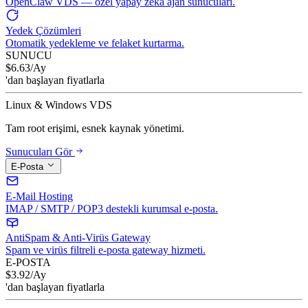
OpenClaw VDS — özel yapay zeka ajan sunucuları.
Yedek Çözümleri
Otomatik yedekleme ve felaket kurtarma.
SUNUCU
$
6.63
/Ay
'dan başlayan fiyatlarla
Linux & Windows VDS
Tam root erişimi, esnek kaynak yönetimi.
Sunucuları Gör
E-Posta
E-Mail Hosting
IMAP / SMTP / POP3 destekli kurumsal e-posta.
AntiSpam & Anti-Virüs Gateway
Spam ve virüs filtreli e-posta gateway hizmeti.
E-POSTA
$
3.92
/Ay
'dan başlayan fiyatlarla