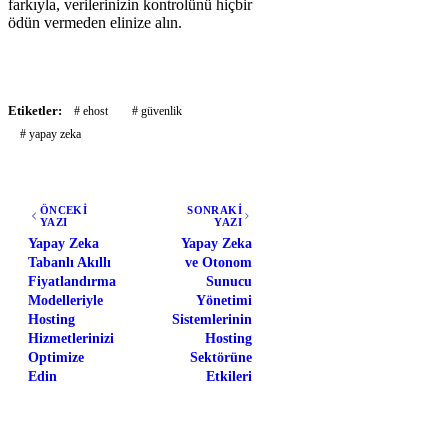
farkıyla, verilerinizin kontrolünü hiçbir
ödün vermeden elinize alın.
Etiketler:
# ehost
# güvenlik
# yapay zeka
ÖNCEKİ
SONRAKİ
YAZI
YAZI
Yapay Zeka
Yapay Zeka
Tabanlı Akıllı
ve Otonom
Fiyatlandırma
Sunucu
Modelleriyle
Yönetimi
Hosting
Sistemlerinin
Hizmetlerinizi
Hosting
Optimize
Sektörüne
Edin
Etkileri