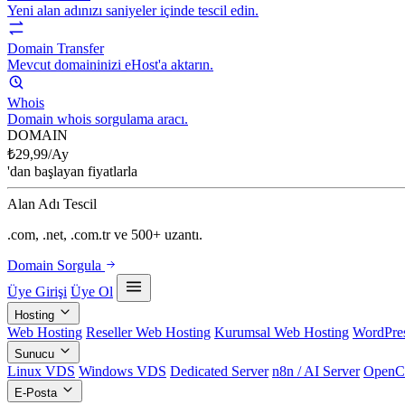
Yeni alan adınızı saniyeler içinde tescil edin.
Domain Transfer
Mevcut domaininizi eHost'a aktarın.
Whois
Domain whois sorgulama aracı.
DOMAIN
₺
29,99
/Ay
'dan başlayan fiyatlarla
Alan Adı Tescil
.com, .net, .com.tr ve 500+ uzantı.
Domain Sorgula
Üye Girişi
Üye Ol
Hosting
Web Hosting
Reseller Web Hosting
Kurumsal Web Hosting
WordPres
Sunucu
Linux VDS
Windows VDS
Dedicated Server
n8n / AI Server
OpenC
E-Posta