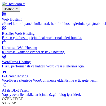
Hosting
Web Hosting
cPanel kontrol paneli kullanarak her türlü hostinglerinizi çalıştırabilirsi
Reseller Web Hosting
Birden çok hosting için ideal reseller paketleri burada.
Kurumsal Web Hosting
Kurumsal kalitede cPanel destekli hosting.
WordPress Hosting
Hızlı, performanslı ve kaliteli WordPress siteleriniz için.
E-Ticaret Hosting
WordPress sitenizde WooCommerce eklentisi ile e-ticarete geçin.
AI ile Blog Yazıcı
Yapay zeka ile dakikalar içinde özgün blog içerikleri.
ÖZEL FİYAT
$
0.92
/Ay