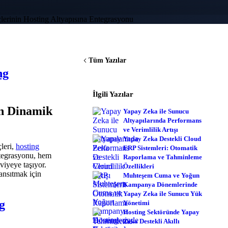
Tüm Yazılar
ng
İlgili Yazılar
in Dinamik
Yapay Zeka ile Sunucu
Altyapılarında Performans
ve Verimlilik Artışı
Yapay Zeka Destekli Cloud
leri,
hosting
ERP Sistemleri: Otomatik
entegrasyonu, hem
Raporlama ve Tahminleme
viyeye taşıyor.
Özellikleri
ansıtmak için
Muhteşem Cuma ve Yoğun
Kampanya Dönemlerinde
Yapay Zeka ile Sunucu Yük
g
Yönetimi
Hosting Sektöründe Yapay
Zeka Destekli Akıllı