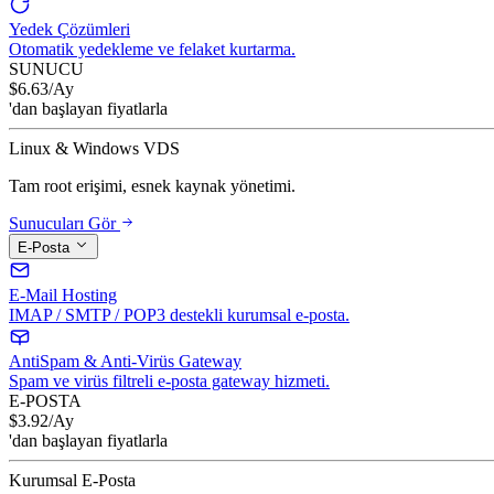
Yedek Çözümleri
Otomatik yedekleme ve felaket kurtarma.
SUNUCU
$
6.63
/Ay
'dan başlayan fiyatlarla
Linux & Windows VDS
Tam root erişimi, esnek kaynak yönetimi.
Sunucuları Gör
E-Posta
E-Mail Hosting
IMAP / SMTP / POP3 destekli kurumsal e-posta.
AntiSpam & Anti-Virüs Gateway
Spam ve virüs filtreli e-posta gateway hizmeti.
E-POSTA
$
3.92
/Ay
'dan başlayan fiyatlarla
Kurumsal E-Posta