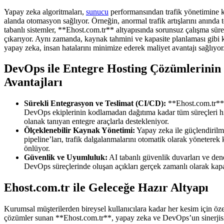
Yapay zeka algoritmaları,
sunucu
performansından trafik yönetimine 
alanda otomasyon sağlıyor. Örneğin, anormal trafik artışlarını anında 
tabanlı sistemler, **Ehost.com.tr** altyapısında sorunsuz çalışma sü
çıkarıyor. Aynı zamanda, kaynak tahmini ve kapasite planlaması gibi k
yapay zeka, insan hatalarını minimize ederek maliyet avantajı sağlıyor
DevOps ile Entegre Hosting Çözümlerinin
Avantajları
Sürekli Entegrasyon ve Teslimat (CI/CD):
**Ehost.com.tr** 
DevOps ekiplerinin kodlamadan dağıtıma kadar tüm süreçleri h
olanak tanıyan entegre araçlarla destekleniyor.
Ölçeklenebilir Kaynak Yönetimi:
Yapay zeka ile güçlendiril
pipeline’ları, trafik dalgalanmalarını otomatik olarak yöneterek 
önlüyor.
Güvenlik ve Uyumluluk:
AI tabanlı güvenlik duvarları ve dene
DevOps süreçlerinde oluşan açıkları gerçek zamanlı olarak kapa
Ehost.com.tr ile Geleceğe Hazır Altyapı
Kurumsal müşterilerden bireysel kullanıcılara kadar her kesim için özel
çözümler sunan **Ehost.com.tr**, yapay zeka ve DevOps’un sinerjisi