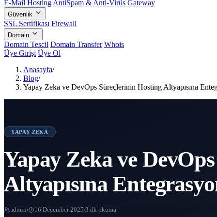
E-Mail Hosting
AntiSpam & Anti-Virüs Gateway
Güvenlik
SSL Sertifikası
Firewall
Domain
Domain Tescil
Domain Transfer
Whois
Üye Girişi
Üye Ol
Anasayfa
/
Blog
/
Yapay Zeka ve DevOps Süreçlerinin Hosting Altyapısına Ente
YAPAY ZEKA
Yapay Zeka ve DevOps 
Altyapısına Entegrasy
admin
16 December 2025
3 dk okuma