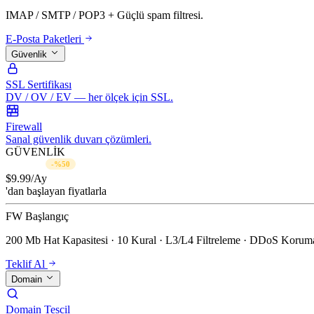
IMAP / SMTP / POP3 + Güçlü spam filtresi.
E-Posta Paketleri
Güvenlik
SSL Sertifikası
DV / OV / EV — her ölçek için SSL.
Firewall
Sanal güvenlik duvarı çözümleri.
GÜVENLİK
$19.99/Ay
-%50
$
9.99
/Ay
'dan başlayan fiyatlarla
FW Başlangıç
200 Mb Hat Kapasitesi · 10 Kural · L3/L4 Filtreleme · DDoS Koruma
Teklif Al
Domain
Domain Tescil