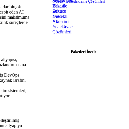
Yedekleme Çözümleri
kadar birçok
tespit eden AI
resini maksimuma
ritik süreçlerde
Hosting İhtiyacınız mı Var?
.
$0.92/ay'dan başlayan paketlerle
hemen başlayın.
Paketleri İncele
altyapısı,
ızlandırmasına
miş DevOps
kaynak israfını
tim sistemleri,
tıyor.
leştirilmiş
ni altyapıya