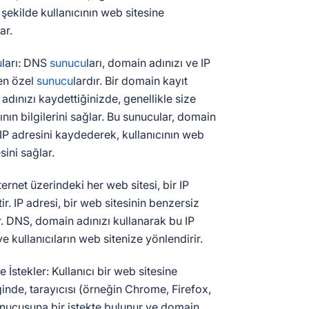
u şekilde kullanıcının web sitesine
ar.
u
ları: DNS
sunucu
ları, domain adınızı ve IP
en özel
sunucu
lardır. Bir domain kayıt
 adınızı kaydettiğinizde, genellikle size
rının bilgilerini sağlar. Bu sunucular, domain
li IP adresini kaydederek, kullanıcının web
sini sağlar.
ternet üzerindeki her web sitesi, bir IP
ir. IP adresi, bir web sitesinin benzersiz
r. DNS, domain adınızı kullanarak bu IP
ve kullanıcıların web sitenize yönlendirir.
e İstekler: Kullanıcı bir web sitesine
inde, tarayıcısı (örneğin Chrome, Firefox,
nucusuna bir istekte bulunur ve domain