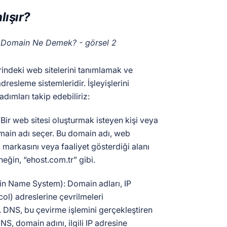
lışır?
rindeki web sitelerini tanımlamak ve
dresleme sistemleridir. İşleyişlerini
dımları takip edebiliriz:
Bir web sitesi oluşturmak isteyen kişi veya
omain adı seçer. Bu domain adı, web
i, markasını veya faaliyet gösterdiği alanı
neğin, “ehost.com.tr” gibi.
n Name System): Domain adları, IP
col) adreslerine çevrilmeleri
 DNS, bu çevirme işlemini gerçekleştiren
DNS, domain adını, ilgili IP adresine