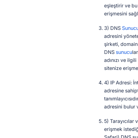
eşleştirir ve b
erişmesini sağl
3) DNS
Sunuc
adresini yönet
şirketi, domain
DNS
sunucu
la
adınızı ve ilgi
sitenize erişme
4) IP Adresi: İn
adresine sahipt
tanımlayıcısıdı
adresini bulur 
5) Tarayıcılar v
erişmek istediğ
Safari) DNS su