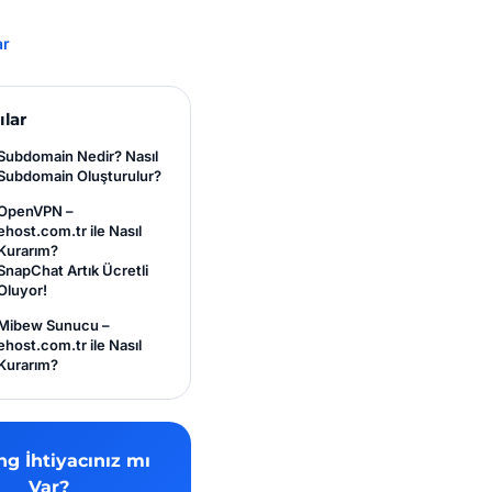
ar
ılar
Subdomain Nedir? Nasıl
Subdomain Oluşturulur?
OpenVPN –
ehost.com.tr ile Nasıl
Kurarım?
SnapChat Artık Ücretli
Oluyor!
Mibew Sunucu –
ehost.com.tr ile Nasıl
Kurarım?
ng İhtiyacınız mı
Var?