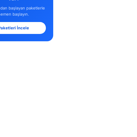
dan başlayan paketlerle
hemen başlayın.
aketleri İncele