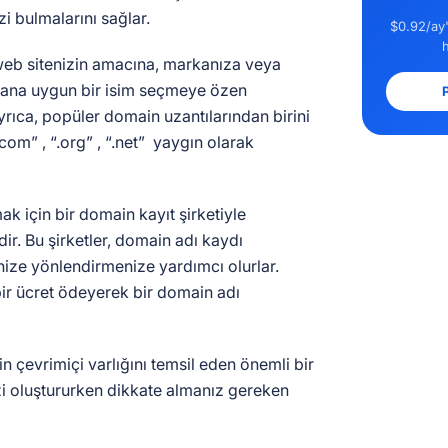
zi bulmalarını sağlar.
$0.92/ay'
eb sitenizin amacına, markanıza veya
alana uygun bir isim seçmeye özen
P
rıca, popüler domain uzantılarından birini
com” , “.org” , “.net” yaygın olarak
ak için bir domain kayıt şirketiyle
r. Bu şirketler, domain adı kaydı
ize yönlendirmenize yardımcı olurlar.
 bir ücret ödeyerek bir domain adı
n çevrimiçi varlığını temsil eden önemli bir
zi oluştururken dikkate almanız gereken