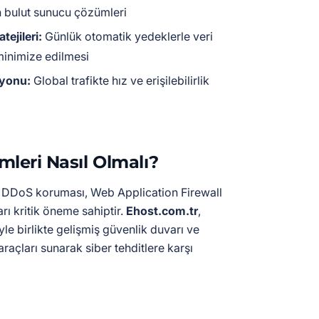
 bulut sunucu çözümleri
tejileri:
Günlük otomatik yedeklerle veri
 minimize edilmesi
yonu:
Global trafikte hız ve erişilebilirlik
leri Nasıl Olmalı?
a DDoS koruması, Web Application Firewall
rı kritik öneme sahiptir.
Ehost.com.tr
,
le birlikte gelişmiş güvenlik duvarı ve
raçları sunarak siber tehditlere karşı