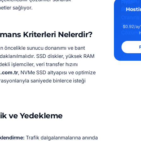
tler sağlıyor.
Hosti
$0.92/ay'
mans Kriterleri Nelerdir?
P
için öncelikle sunucu donanımı ve bant
odaklanılmalıdır. SSD diskler, yüksek RAM
kli işlemciler, veri transfer hızını
.com.tr
, NVMe SSD altyapısı ve optimize
asyonlarıyla saniyede binlerce isteği
lik ve Yedekleme
klendirme:
Trafik dalgalanmalarına anında