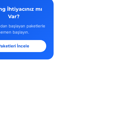
ng İhtiyacınız mı
Var?
dan başlayan paketlerle
hemen başlayın.
aketleri İncele