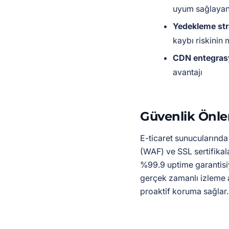
uyum sağlayan
Yedekleme stra
kaybı riskinin
CDN entegras
avantajı
Güvenlik Önlem
E-ticaret sunucularınd
(WAF) ve SSL sertifikala
%99.9 uptime garantisiy
gerçek zamanlı izleme a
proaktif koruma sağlar.