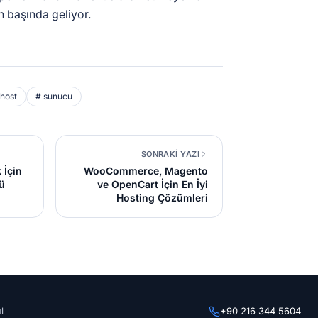
n başında geliyor.
host
# sunucu
SONRAKİ YAZI
 İçin
WooCommerce, Magento
ü
ve OpenCart İçin En İyi
Hosting Çözümleri
l
+90 216 344 5604