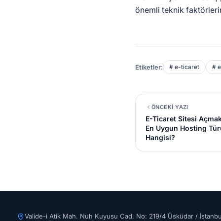
önemli teknik faktörleri
Etiketler:
# e-ticaret
# e
ÖNCEKİ YAZI
E-Ticaret Sitesi Açmak
En Uygun Hosting Tür
Hangisi?
Valide-i Atik Mah. Nuh Kuyusu Cad. No: 219/4 Üsküdar / İstanbu