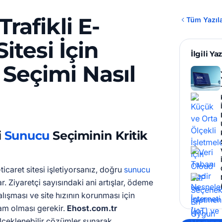
rafikli E-
Tüm Yazıl
Sitesi İçin
İlgili Yaz
Seçimi Nasıl
i
Sunucu
Seçiminin Kritik
ticaret sitesi işletiyorsanız, doğru
sunucu
ar. Ziyaretçi sayısındaki ani artışlar, ödeme
çalışması ve site hızının korunması için
lam olması gerekir.
Ehost.com.tr
lçeklenebilir çözümler sunarak