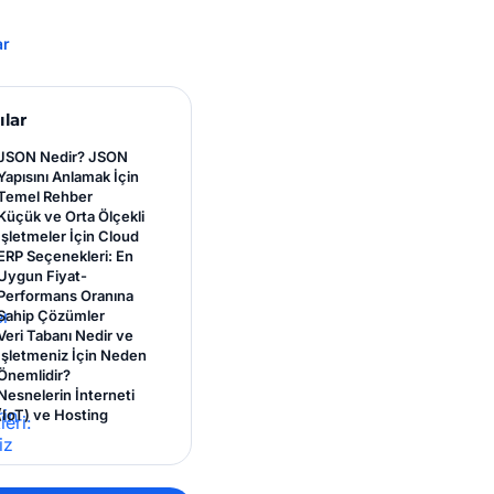
ar
ılar
JSON Nedir? JSON
Yapısını Anlamak İçin
Temel Rehber
Küçük ve Orta Ölçekli
İşletmeler İçin Cloud
ERP Seçenekleri: En
Uygun Fiyat-
Performans Oranına
Sahip Çözümler
Veri Tabanı Nedir ve
İşletmeniz İçin Neden
Önemlidir?
Nesnelerin İnterneti
(IoT) ve Hosting