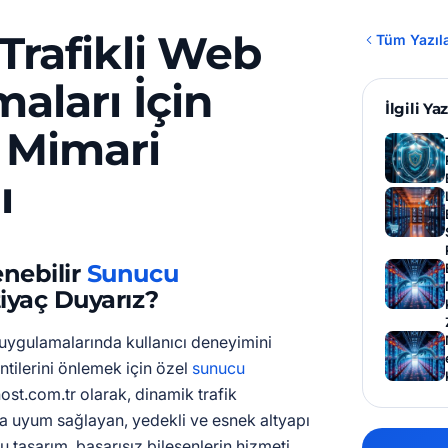
Trafikli Web
Tüm Yazıl
aları İçin
İlgili Yaz
Mimari
ı
nebilir
Sunucu
iyaç Duyarız?
uygulamalarında kullanıcı deneyimini
tilerini önlemek için özel
sunucu
host.com.tr olarak, dinamik trafik
a uyum sağlayan, yedekli ve esnek altyapı
 tasarım, başarısız bileşenlerin hizmeti