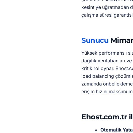
kesintiye uğratmadan d
çalışma süresi garantisi
Sunucu
Mimari
Yüksek performanslı si
dağıtık veritabanları 
kritik rol oynar. Ehost.c
load balancing çözümle
zamanda önbellekleme st
erişim hızını maksimum 
Ehost.com.tr i
Otomatik Yata