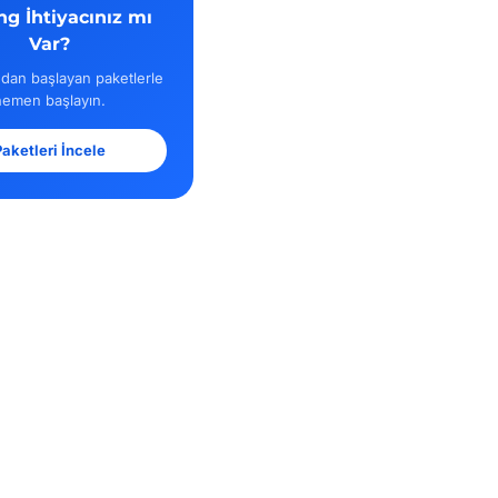
ng İhtiyacınız mı
Var?
dan başlayan paketlerle
hemen başlayın.
aketleri İncele