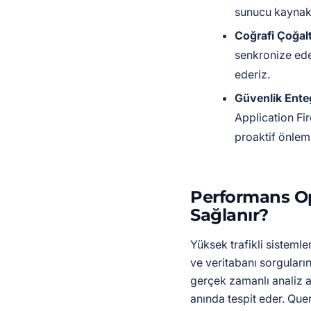
sunucu kaynakl
Coğrafi Çoğal
senkronize ede
ederiz.
Güvenlik Ente
Application Fir
proaktif önleml
Performans Op
Sağlanır?
Yüksek trafikli sisteml
ve veritabanı sorguların
gerçek zamanlı analiz 
anında tespit eder. Que