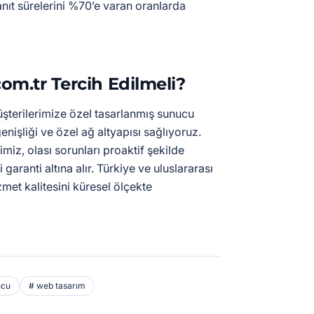
anıt sürelerini %70’e varan oranlarda
om.tr Tercih Edilmeli?
terilerimize özel tasarlanmış sunucu
nişliği ve özel ağ altyapısı sağlıyoruz.
miz, olası sorunları proaktif şekilde
i garanti altına alır. Türkiye ve uluslararası
met kalitesini küresel ölçekte
ucu
# web tasarım