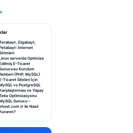
ar
ılar
Terabayt, Gigabayt,
Petabayt: İnternet
Birimleri
Linux serverda Optimize
Edilmiş E-Ticaret
Sunucusu Kurulum
Rehberi (PHP, MySQL)
E-Ticaret Siteleri İçin
MySQL vs PostgreSQL
Karşılaştırması ve Yapay
Zeka Optimizasyonu
MySQL Sunucu –
ehost.com.tr ile Nasıl
Kurarım?