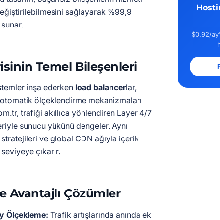
Hosti
eğiştirilebilmesini sağlayarak %99,9
 sunar.
$0.92/ay'
sinin Temel Bileşenleri
P
stemler inşa ederken
load balancer
lar,
ve otomatik ölçeklendirme mekanizmaları
om.tr, trafiği akıllıca yönlendiren Layer 4/7
riyle sunucu yükünü dengeler. Aynı
ratejileri ve global CDN ağıyla içerik
seviyeye çıkarır.
le Avantajlı Çözümler
y Ölçekleme:
Trafik artışlarında anında ek