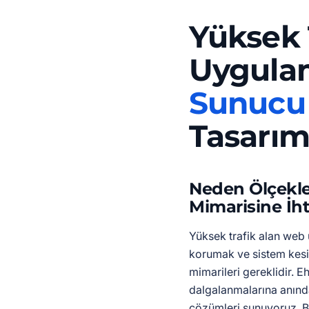
Yüksek 
Uygulam
Sunucu
Tasarım
Neden Ölçekle
Mimarisine İht
Yüksek trafik alan web 
korumak ve sistem kesin
mimarileri gereklidir. E
dalgalanmalarına anınd
çözümleri sunuyoruz. Bu