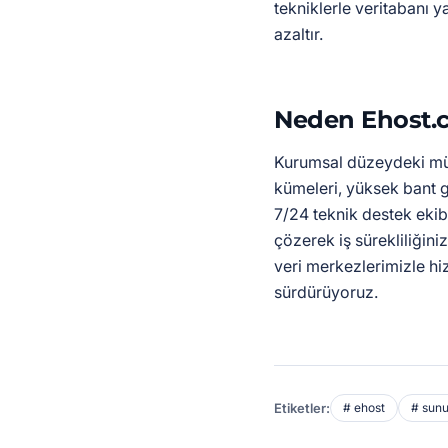
tekniklerle veritabanı y
azaltır.
Neden Ehost.c
Kurumsal düzeydeki müş
kümeleri, yüksek bant ge
7/24 teknik destek ekibi
çözerek iş sürekliliğiniz
veri merkezlerimizle hiz
sürdürüyoruz.
Etiketler:
# ehost
# sun