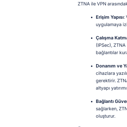
ZTNA ile VPN arasındaki
Erişim Yapısı
:
uygulamaya izi
Çalışma Katm
(IPSec), ZTNA 
bağlantılar kur
Donanım ve Ya
cihazlara yazı
gerektirir. ZTN
altyapı yatırım
Bağlantı Güven
sağlarken, ZTNA
oluşturur.