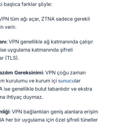
 başlıca farklar şöyle:
 VPN tüm ağı açar, ZTNA sadece gerekli
n verir.
anı
: VPN genellikle ağ katmanında çalışır
ise uygulama katmanında şifreli
ar (TLS).
zılım Gereksinimi
: VPN çoğu zaman
lım kurulumu ve kurum içi
sunucu
lar
A ise genellikle bulut tabanlıdır ve ekstra
ına ihtiyaç duymaz.
liği
: VPN bağlantıları geniş alanlara erişim
 her bir uygulama için özel şifreli tüneller