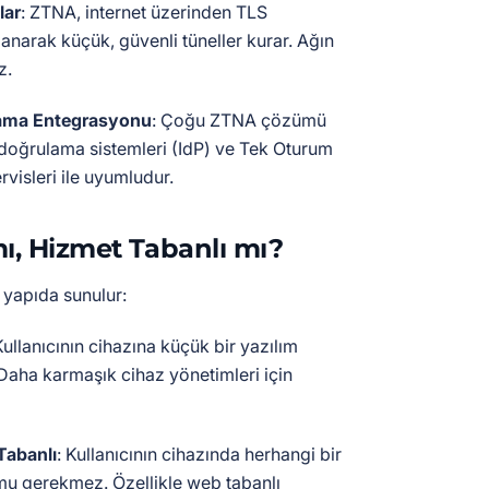
lar
: ZTNA, internet üzerinden TLS
lanarak küçük, güvenli tüneller kurar. Ağın
z.
lama Entegrasyonu
: Çoğu ZTNA çözümü
doğrulama sistemleri (IdP) ve Tek Oturum
visleri ile uyumludur.
ı, Hizmet Tabanlı mı?
 yapıda sunulur:
Kullanıcının cihazına küçük bir yazılım
 Daha karmaşık cihaz yönetimleri için
Tabanlı
: Kullanıcının cihazında herhangi bir
mu gerekmez. Özellikle web tabanlı