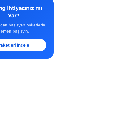
ng İhtiyacınız mı
Var?
dan başlayan paketlerle
hemen başlayın.
aketleri İncele