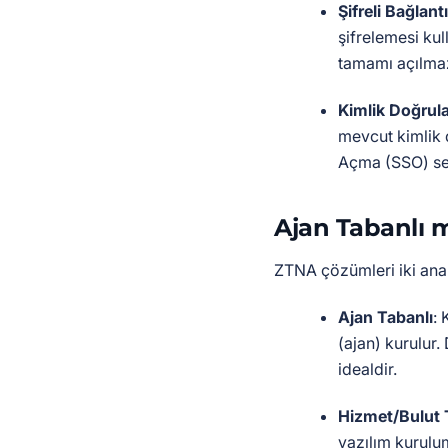
Şifreli Bağlantı
şifrelemesi kul
tamamı açılma
Kimlik Doğru
mevcut kimlik 
Açma (SSO) ser
Ajan Tabanlı m
ZTNA çözümleri iki ana
Ajan Tabanlı
: 
(ajan) kurulur.
idealdir.
Hizmet/Bulut 
yazılım kurulu