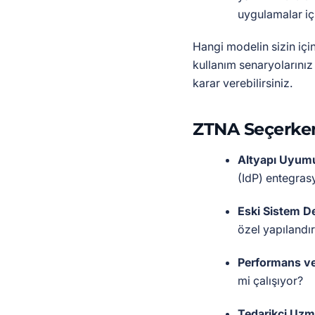
uygulamalar içi
Hangi modelin sizin iç
kullanım senaryolarınız
karar verebilirsiniz.
ZTNA Seçerken
Altyapı Uyum
(IdP) entegras
Eski Sistem D
özel yapılandı
Performans ve
mi çalışıyor?
Tedarikçi Uzm