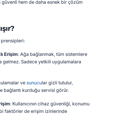
 güvenli hem de daha esnek bir çözüm
ışır?
prensipleri:
ı Erişim
: Ağa bağlanmak, tüm sistemlere
a gelmez. Sadece yetkili uygulamalara
.
gulamalar ve
sunucu
lar gizli tutulur,
e bağlantı kurduğu servisi görür.
rişim
: Kullanıcının cihaz güvenliği, konumu
bi faktörler de erişim izinlerinde