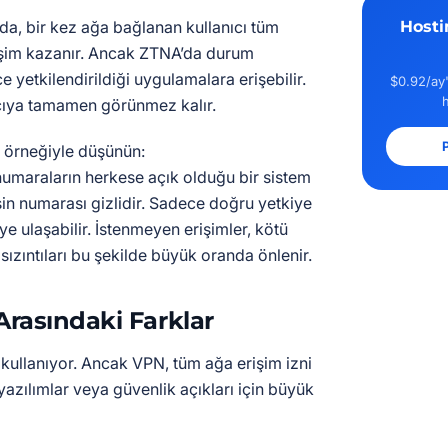
da, bir kez ağa bağlanan kullanıcı tüm
Hosti
işim kazanır. Ancak ZTNA’da durum
ce yetkilendirildiği uygulamalara erişebilir.
$0.92/ay'
ıcıya tamamen görünmez kalır.
P
i örneğiyle düşünün:
numaraların herkese açık olduğu bir sistem
in numarası gizlidir. Sadece doğru yetkiye
ye ulaşabilir. İstenmeyen erişimler, kötü
 sızıntıları bu şekilde büyük oranda önlenir.
rasındaki Farklar
kullanıyor. Ancak VPN, tüm ağa erişim izni
i yazılımlar veya güvenlik açıkları için büyük