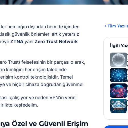
Tüm Yazıl
ler hem ağın dışından hem de içinden
lasik güvenlik önlemleri artık yetersiz
vreye
ZTNA
yani
Zero Trust Network
İlgili Yaz
ero Trust) felsefesinin bir parçası olarak,
rın kimliğini her erişim talebinde
rişim kontrol teknolojisidir. Temel
eye ve hiçbir cihaza doğrudan güvenme!
asıl çalışıyor ve neden VPN’in yerini
irlikte keşfedelim.
ıya Özel ve Güvenli Erişim