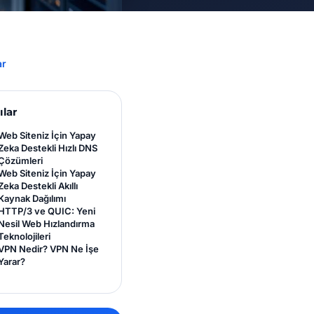
ar
ılar
Web Siteniz İçin Yapay
Zeka Destekli Hızlı DNS
Çözümleri
Web Siteniz İçin Yapay
Zeka Destekli Akıllı
Kaynak Dağılımı
HTTP/3 ve QUIC: Yeni
Nesil Web Hızlandırma
Teknolojileri
VPN Nedir? VPN Ne İşe
Yarar?