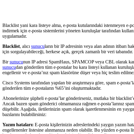
Blacklist yani kara listeye alma, e-posta kutularındaki istenmeyen e-po
indirmek için e-posta sistemlerini yöneten kuruluşlar tarafından kullanı
uygulamadır.
Blacklist
, alıcı
sunucu
ların bir IP adresinin veya alan adının itibarı h
için sorgulayabileceği, herkese açık, gerçek zamanlı bir veri tabanıdır.
Bir
sunucu
nun IP adresi SpamHaus, SPAMCOP veya CBL olarak kara l
sunucu
dan gönderilen tüm e-postalar bu kara listeyi kullanan kuruluşl
engellenir ve e-posta’nız spam klasörüne düşer veya hiç teslim edilme
Cisco Systems tarafından yapılan bir araştırmaya göre, spam e-posta’la
gönderilen tüm e-postaların %65’ini oluşturmaktadır.
Abonelerinize şüpheli e-posta’lar gönderirseniz, mutlaka bir blacklist’e
Ancak bazen spam gönderici olmamanıza rağmen e-posta’larınız spa
düşebilir. Aşağıda, iletilerinizin spam olarak işaretlenmesinin en yayg
bazılarını bulabilirsiniz:
Yazım hataları:
E-posta kişilerinizin adreslerindeki yaygın yazım hata
engellenenler listesine alınmanıza neden olabilir. Bu yüzden e-posta l