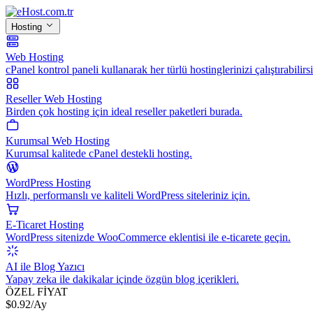
Hosting
Web Hosting
cPanel kontrol paneli kullanarak her türlü hostinglerinizi çalıştırabilirsi
Reseller Web Hosting
Birden çok hosting için ideal reseller paketleri burada.
Kurumsal Web Hosting
Kurumsal kalitede cPanel destekli hosting.
WordPress Hosting
Hızlı, performanslı ve kaliteli WordPress siteleriniz için.
E-Ticaret Hosting
WordPress sitenizde WooCommerce eklentisi ile e-ticarete geçin.
AI ile Blog Yazıcı
Yapay zeka ile dakikalar içinde özgün blog içerikleri.
ÖZEL FİYAT
$
0.92
/Ay