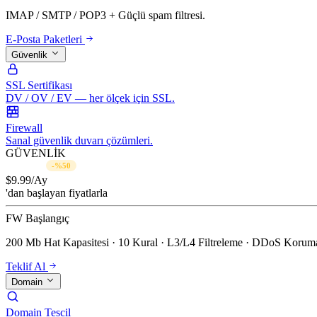
IMAP / SMTP / POP3 + Güçlü spam filtresi.
E-Posta Paketleri
Güvenlik
SSL Sertifikası
DV / OV / EV — her ölçek için SSL.
Firewall
Sanal güvenlik duvarı çözümleri.
GÜVENLİK
$19.99/Ay
-%50
$
9.99
/Ay
'dan başlayan fiyatlarla
FW Başlangıç
200 Mb Hat Kapasitesi · 10 Kural · L3/L4 Filtreleme · DDoS Koruma
Teklif Al
Domain
Domain Tescil