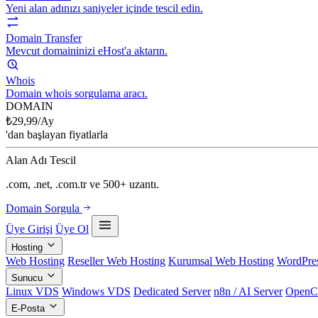
Yeni alan adınızı saniyeler içinde tescil edin.
Domain Transfer
Mevcut domaininizi eHost'a aktarın.
Whois
Domain whois sorgulama aracı.
DOMAIN
₺
29,99
/Ay
'dan başlayan fiyatlarla
Alan Adı Tescil
.com, .net, .com.tr ve 500+ uzantı.
Domain Sorgula
Üye Girişi
Üye Ol
Hosting
Web Hosting
Reseller Web Hosting
Kurumsal Web Hosting
WordPres
Sunucu
Linux VDS
Windows VDS
Dedicated Server
n8n / AI Server
OpenC
E-Posta