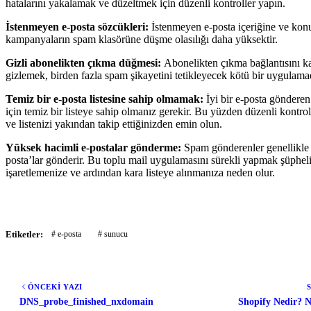
hatalarını yakalamak ve düzeltmek için düzenli kontroller yapın.
İstenmeyen e-posta sözcükleri:
İstenmeyen e-posta içeriğine ve konu 
kampanyaların spam klasörüne düşme olasılığı daha yüksektir.
Gizli abonelikten çıkma düğmesi:
Abonelikten çıkma bağlantısını k
gizlemek, birden fazla spam şikayetini tetikleyecek kötü bir uygulamad
Temiz bir e-posta listesine sahip olmamak:
İyi bir e-posta göndere
için temiz bir listeye sahip olmanız gerekir. Bu yüzden düzenli kontrol
ve listenizi yakından takip ettiğinizden emin olun.
Yüksek hacimli e-postalar gönderme:
Spam gönderenler genellikle
posta’lar gönderir. Bu toplu mail uygulamasını sürekli yapmak şüpheli
işaretlemenize ve ardından kara listeye alınmanıza neden olur.
Etiketler:
# e-posta
# sunucu
ÖNCEKİ YAZI
DNS_probe_finished_nxdomain
Shopify Nedir? Na