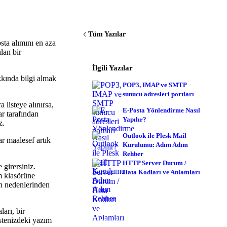
Tüm Yazılar
sta alımını en aza
lan bir
İlgili Yazılar
akkında bilgi almak
POP3, IMAP ve SMTP
sunucu adresleri portları
isteye alınırsa,
E-Posta Yönlendirme Nasıl
ar tarafından
Yapılır?
z.
Outlook ile Plesk Mail
r maalesef artık
Kurulumu: Adım Adım
Rehber
HTTP Server Durum /
 girersiniz.
Hata Kodları ve Anlamları
m klasörüne
ın nedenlerinden
ları, bir
istenizdeki yazım
Hosting İhtiyacınız mı Var?