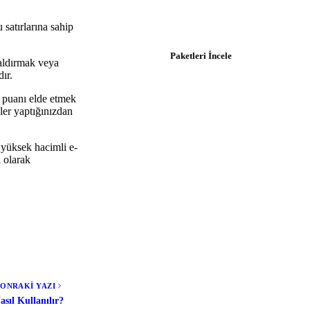
$0.92/ay'dan başlayan paketlerle
hemen başlayın.
satırlarına sahip
Paketleri İncele
aldırmak veya
ır.
n puanı elde etmek
ler yaptığınızdan
 yüksek hacimli e-
 olarak
SONRAKİ YAZI
sıl Kullanılır?