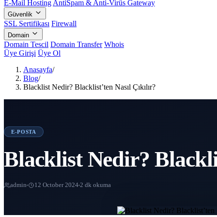
E-Mail Hosting
AntiSpam & Anti-Virüs Gateway
Güvenlik
SSL Sertifikası
Firewall
Domain
Domain Tescil
Domain Transfer
Whois
Üye Girişi
Üye Ol
Anasayfa
/
Blog
/
Blacklist Nedir? Blacklist’ten Nasıl Çıkılır?
E-POSTA
Blacklist Nedir? Blackli
admin
12 October 2024
2 dk okuma