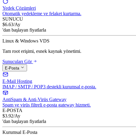
Yedek Çözümleri
Otomatik yedekleme ve felaket kurtarma.
SUNUCU
$
6.63
/Ay
'dan başlayan fiyatlarla
Linux & Windows VDS
Tam root erişimi, esnek kaynak yönetimi.
Sunucuları Gör
E-Posta
E-Mail Hosting
IMAP / SMTP / POP3 destekli kurumsal e-posta.
AntiSpam & Anti-Virüs Gateway
Spam ve virüs filtreli e-posta gateway hizmeti.
E-POSTA
$
3.92
/Ay
'dan başlayan fiyatlarla
Kurumsal E-Posta