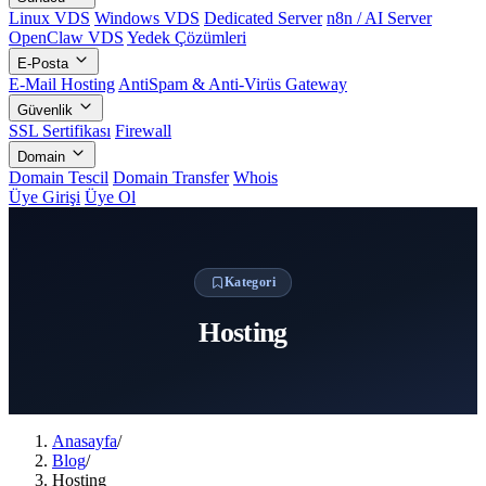
Linux VDS
Windows VDS
Dedicated Server
n8n / AI Server
OpenClaw VDS
Yedek Çözümleri
E-Posta
E-Mail Hosting
AntiSpam & Anti-Virüs Gateway
Güvenlik
SSL Sertifikası
Firewall
Domain
Domain Tescil
Domain Transfer
Whois
Üye Girişi
Üye Ol
Kategori
Hosting
Anasayfa
/
Blog
/
Hosting