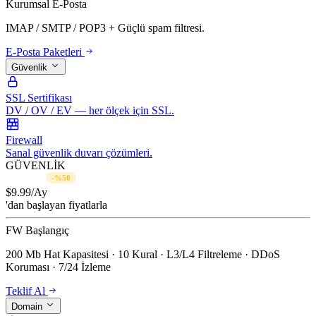
Kurumsal E-Posta
IMAP / SMTP / POP3 + Güçlü spam filtresi.
E-Posta Paketleri
Güvenlik
SSL Sertifikası
DV / OV / EV — her ölçek için SSL.
Firewall
Sanal güvenlik duvarı çözümleri.
GÜVENLİK
$19.99/Ay
-%50
$
9.99
/Ay
'dan başlayan fiyatlarla
FW Başlangıç
200 Mb Hat Kapasitesi · 10 Kural · L3/L4 Filtreleme · DDoS
Koruması · 7/24 İzleme
Teklif Al
Domain