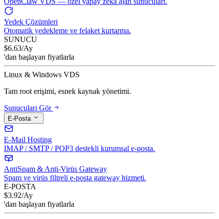
OpenClaw VDS — özel yapay zeka ajan sunucuları.
Yedek Çözümleri
Otomatik yedekleme ve felaket kurtarma.
SUNUCU
$
6.63
/Ay
'dan başlayan fiyatlarla
Linux & Windows VDS
Tam root erişimi, esnek kaynak yönetimi.
Sunucuları Gör
E-Posta
E-Mail Hosting
IMAP / SMTP / POP3 destekli kurumsal e-posta.
AntiSpam & Anti-Virüs Gateway
Spam ve virüs filtreli e-posta gateway hizmeti.
E-POSTA
$
3.92
/Ay
'dan başlayan fiyatlarla