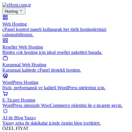
Hosting
Web Hosting
cPanel kontrol paneli kullanarak her türlü hostinglerinizi
çalıştırabilirsiniz.
Reseller Web Hosting
Birden çok hosting için ideal reseller paketleri burada.
Kurumsal Web Hosting
Kurumsal kalitede cPanel destekli hosting.
WordPress Hosting
Hızlı, performanslı ve kaliteli WordPress siteleriniz için.
E-Ticaret Hosting
WordPress sitenizde WooCommerce eklentisi ile e-ticarete geçin.
AI ile Blog Yazıcı
Yapay zeka ile dakikalar içinde özgün blog içerikleri.
ÖZEL FİYAT