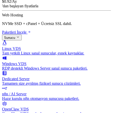
$
0.92
/Ay
'dan başlayan fiyatlarla
Web Hosting
NVMe SSD + cPanel + Ücretsiz SSL dahil.
Paketleri İncele
Sunucu
Linux VDS
Tam yetkili Linux sanal sunucular, esnek kaynaklar.
Windows VDS
RDP destekli Windows Server sanal sunucu paketleri.
Dedicated Server
Tamamen size ayrılmış fiziksel sunucu çözümleri.
n8n / AI Server
Hazır kurulu n8n otomasyon sunucusu paketleri.
OpenClaw VDS