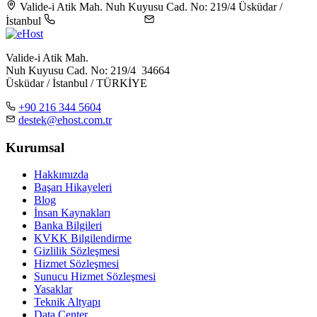
Valide-i Atik Mah. Nuh Kuyusu Cad. No: 219/4 Üsküdar /
İstanbul
+90 216 344 5604
destek@ehost.com.tr
Valide-i Atik Mah.
Nuh Kuyusu Cad. No: 219/4 34664
Üsküdar / İstanbul / TÜRKİYE
+90 216 344 5604
destek@ehost.com.tr
Kurumsal
Hakkımızda
Başarı Hikayeleri
Blog
İnsan Kaynakları
Banka Bilgileri
KVKK Bilgilendirme
Gizlilik Sözleşmesi
Hizmet Sözleşmesi
Sunucu Hizmet Sözleşmesi
Yasaklar
Teknik Altyapı
Data Center