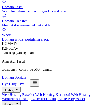
Domain Tescil
Yeni alan adınızı saniyeler içinde tescil edin.
Domain Transfer
Mevcut domaininizi eHost'a aktarın.
Whois
Domain whois sorgulama aracı.
DOMAIN
₺
29,99
/Ay
'dan başlayan fiyatlarla
Alan Adı Tescil
.com, .net, .com.tr ve 500+ uzantı.
Domain Sorgula
Üye Girişi
Üye Ol
Hosting
Web Hosting
Reseller Web Hosting
Kurumsal Web Hosting
WordPress Hosting
E-Ticaret Hosting
AI ile Blog Yazıcı
Sunucu