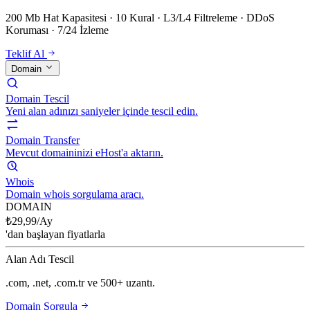
200 Mb Hat Kapasitesi · 10 Kural · L3/L4 Filtreleme · DDoS
Koruması · 7/24 İzleme
Teklif Al
Domain
Domain Tescil
Yeni alan adınızı saniyeler içinde tescil edin.
Domain Transfer
Mevcut domaininizi eHost'a aktarın.
Whois
Domain whois sorgulama aracı.
DOMAIN
₺
29,99
/Ay
'dan başlayan fiyatlarla
Alan Adı Tescil
.com, .net, .com.tr ve 500+ uzantı.
Domain Sorgula