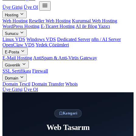
Üye Girişi
Üye Ol
Hosting
Web Hosting
Reseller Web Hosting
Kurumsal Web Hosting
WordPress Hosting
E-Ticaret Hosting
AI ile Blog Yazıcı
Sunucu
Linux VDS
Windows VDS
Dedicated Server
n8n / AI Server
OpenClaw VDS
Yedek Çözümleri
E-Posta
E-Mail Hosting
AntiSpam & Anti-Virüs Gateway
Güvenlik
SSL Sertifikası
Firewall
Domain
Domain Tescil
Domain Transfer
Whois
Üye Girişi
Üye Ol
Kategori
Web Tasarım