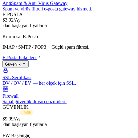
AntiSpam & Anti-Virüs Gateway
Spam ve virüs filtreli e-posta gateway hizmeti.
E-POSTA
$
3.92
/Ay
'dan başlayan fiyatlarla
Kurumsal E-Posta
IMAP / SMTP / POP3 + Güçlü spam filtresi.
E-Posta Paketleri
Güvenlik
SSL Sertifikası
DV / OV / EV — her ölçek için SSL.
Firewall
Sanal güvenlik duvarı çözümleri.
GÜVENLİK
$19.99/Ay
-%50
$
9.99
/Ay
'dan başlayan fiyatlarla
FW Başlangıç