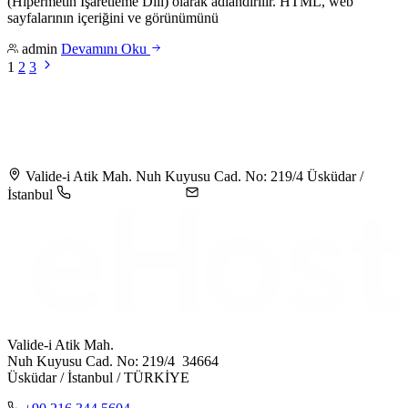
(Hipermetin İşaretleme Dili) olarak adlandırılır. HTML, web
sayfalarının içeriğini ve görünümünü
admin
Devamını Oku
1
2
3
Valide-i Atik Mah. Nuh Kuyusu Cad. No: 219/4 Üsküdar /
İstanbul
+90 216 344 5604
destek@ehost.com.tr
Valide-i Atik Mah.
Nuh Kuyusu Cad. No: 219/4 34664
Üsküdar / İstanbul / TÜRKİYE