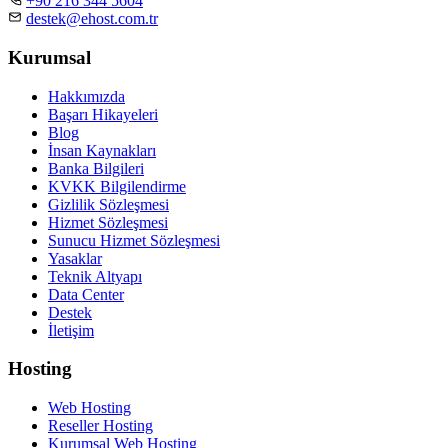
+90 216 344 5604
destek@ehost.com.tr
Kurumsal
Hakkımızda
Başarı Hikayeleri
Blog
İnsan Kaynakları
Banka Bilgileri
KVKK Bilgilendirme
Gizlilik Sözleşmesi
Hizmet Sözleşmesi
Sunucu Hizmet Sözleşmesi
Yasaklar
Teknik Altyapı
Data Center
Destek
İletişim
Hosting
Web Hosting
Reseller Hosting
Kurumsal Web Hosting