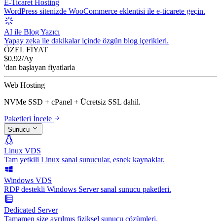
E-Ticaret Hosting
WordPress sitenizde WooCommerce eklentisi ile e-ticarete geçin.
AI ile Blog Yazıcı
Yapay zeka ile dakikalar içinde özgün blog içerikleri.
ÖZEL FİYAT
$
0.92
/Ay
'dan başlayan fiyatlarla
Web Hosting
NVMe SSD + cPanel + Ücretsiz SSL dahil.
Paketleri İncele
Sunucu
Linux VDS
Tam yetkili Linux sanal sunucular, esnek kaynaklar.
Windows VDS
RDP destekli Windows Server sanal sunucu paketleri.
Dedicated Server
Tamamen size ayrılmış fiziksel sunucu çözümleri.