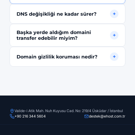
+
DNS değişikliği ne kadar sürer?
DNS değişiklikleri dünya genelinde yayılması 24-
Başka yerde aldığım domaini
48 saat sürebilir; ancak çoğu bölgede 2-4 saat
+
transfer edebilir miyim?
içinde aktif olur.
Evet, domain transfer işlemi çoğu kayıt
+
Domain gizlilik koruması nedir?
kuruluşundan yapılabilir. EPP kodunuzla kolayca
transfer başlatabilirsiniz.
WHOIS veri tabanında ad, adres ve telefon
bilgilerinizi gizlemek için domain gizlilik
koruması eklentisi sunuyoruz.
Valide-i Atik Mah. Nuh Kuyusu Cad. No: 219/4 Üsküdar / İstanbul
+90 216 344 5604
destek@ehost.com.tr