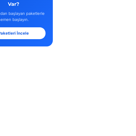
Var?
dan başlayan paketlerle
hemen başlayın.
aketleri İncele