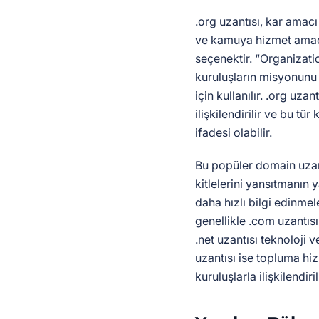
.org uzantısı, kar amacı
ve kamuya hizmet amaçlı
seçenektir. “Organizatio
kuruluşların misyonunu 
için kullanılır. .org uzan
ilişkilendirilir ve bu tür
ifadesi olabilir.
Bu popüler domain uzant
kitlelerini yansıtmanın y
daha hızlı bilgi edinmele
genellikle .com uzantısın
.net uzantısı teknoloji v
uzantısı ise topluma h
kuruluşlarla ilişkilendirili