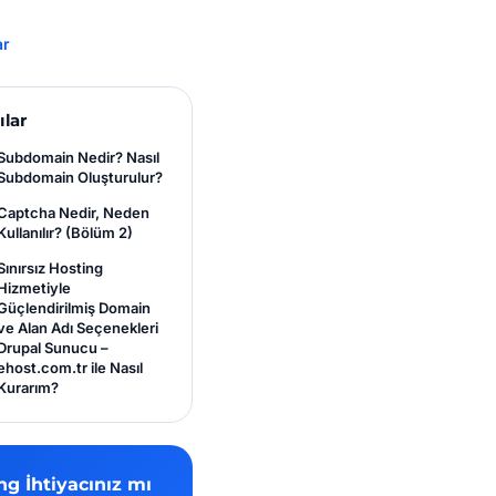
ar
ılar
Subdomain Nedir? Nasıl
Subdomain Oluşturulur?
Captcha Nedir, Neden
Kullanılır? (Bölüm 2)
Sınırsız Hosting
Hizmetiyle
Güçlendirilmiş Domain
ve Alan Adı Seçenekleri
Drupal Sunucu –
ehost.com.tr ile Nasıl
Kurarım?
ng İhtiyacınız mı