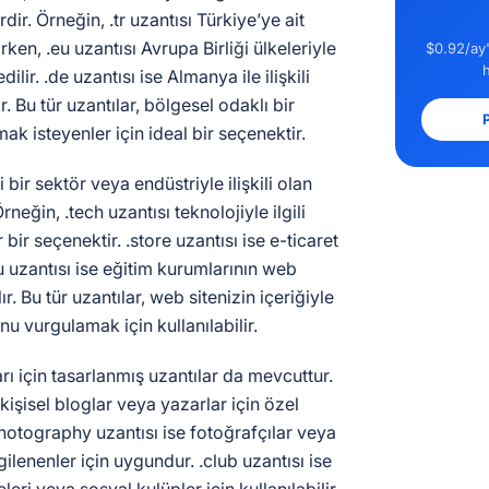
rdir. Örneğin, .tr uzantısı Türkiye’ye ait
lırken, .eu uzantısı Avrupa Birliği ülkeleriyle
$0.92/ay'
 edilir. .de uzantısı ise Almanya ile ilişkili
ır. Bu tür uzantılar, bölgesel odaklı bir
P
mak isteyenler için ideal bir seçenektir.
i bir sektör veya endüstriyle ilişkili olan
neğin, .tech uzantısı teknolojiyle ilgili
 bir seçenektir. .store uzantısı ise e-ticaret
edu uzantısı ise eğitim kurumlarının web
ır. Bu tür uzantılar, web sitenizin içeriğiyle
nu vurgulamak için kullanılabilir.
rı için tasarlanmış uzantılar da mevcuttur.
 kişisel bloglar veya yazarlar için özel
 .photography uzantısı ise fotoğrafçılar veya
gilenenler için uygundur. .club uzantısı ise