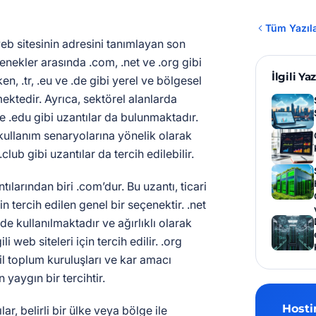
Tüm Yazıl
web sitesinin adresini tanımlayan son
enekler arasında .com, .net ve .org gibi
İlgili Yaz
en, .tr, .eu ve .de gibi yerel ve bölgesel
mektedir. Ayrıca, sektörel alanlarda
 ve .edu gibi uzantılar da bulunmaktadır.
 kullanım senaryolarına yönelik olarak
lub gibi uzantılar da tercih edilebilir.
larından biri .com’dur. Bu uzantı, ticari
çin tercih edilen genel bir seçenektir. .net
de kullanılmaktadır ve ağırlıklı olarak
ili web siteleri için tercih edilir. .org
vil toplum kuruluşları ve kar amacı
 yaygın bir tercihtir.
Hosti
ar, belirli bir ülke veya bölge ile