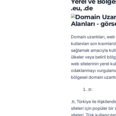
Yerel ve Bölges
.eu, .de
Domain uzantıları, web s
kullanılan son kısımlar
sağlamak amacıyla kulla
ülkeler veya belirli bölg
web sitelerinin yerel ku
odaklanmayı vurgulaması
bölgesel domain uzantıl
.tr:
.tr, Türkiye ile ilişkile
siteleri için popüler bi
siteleri, Türk kullanıcı