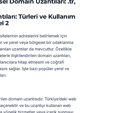
el Domain Uzantıları: .tr,
itelerinin adreslerini belirlemek için
dır ve yerel veya bölgesel bir odaklanma
nılan uzantılar da mevcuttur. Özellikle
elerle ilişkilendirilen domain uzantıları,
llanıcılara hitap etmesini ve coğrafi
nı sağlar. İşte bazı popüler yerel ve
arı:
ndirilen domain uzantısıdır. Türkiye’deki web
r seçenektir ve bu uzantıyı kullanan web
lara yönelik hizmetler veya içerik sunmayı