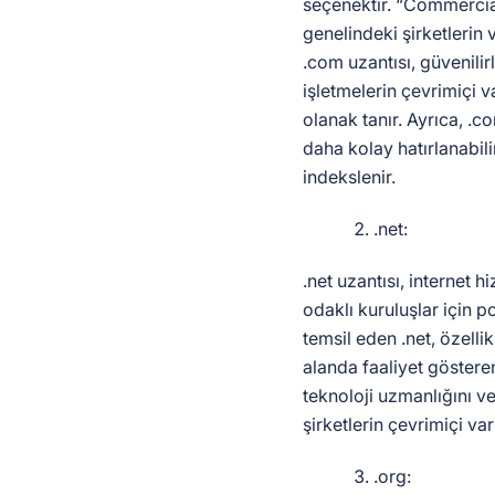
seçenektir. “Commercia
genelindeki şirketlerin ve
.com uzantısı, güvenilir
işletmelerin çevrimiçi va
olanak tanır. Ayrıca, .co
daha kolay hatırlanabil
indekslenir.
.net:
.net uzantısı, internet h
odaklı kuruluşlar için p
temsil eden .net, özellik
alanda faaliyet gösteren 
teknoloji uzmanlığını ve
şirketlerin çevrimiçi varl
.org: