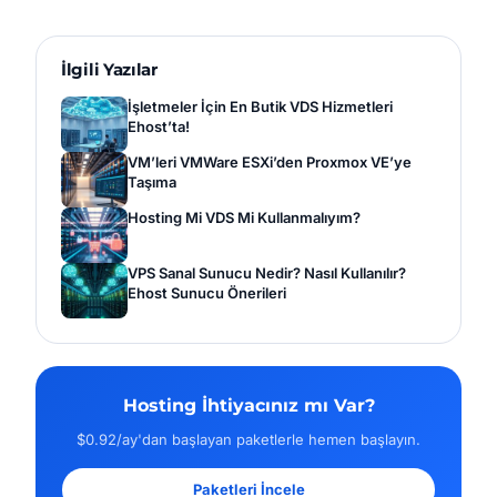
İlgili Yazılar
İşletmeler İçin En Butik VDS Hizmetleri
Ehost’ta!
VM’leri VMWare ESXi’den Proxmox VE’ye
Taşıma
Hosting Mi VDS Mi Kullanmalıyım?
VPS Sanal Sunucu Nedir? Nasıl Kullanılır?
Ehost Sunucu Önerileri
Hosting İhtiyacınız mı Var?
$0.92/ay'dan başlayan paketlerle hemen başlayın.
Paketleri İncele