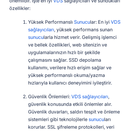
önemlidir. İşte en iyi
VDS
sağlayıcıları ve sundukları
özellikler:
Yüksek Performanslı
Sunucu
lar: En iyi
VDS
sağlayıcıları
, yüksek performans sunan
sunucu
larla hizmet verir. Gelişmiş işlemci
ve bellek özellikleri, web sitenizin ve
uygulamalarınızın hızlı bir şekilde
çalışmasını sağlar. SSD depolama
kullanımı, verilere hızlı erişim sağlar ve
yüksek performanslı okuma/yazma
hızlarıyla kullanıcı deneyimini iyileştirir.
Güvenlik Önlemleri:
VDS sağlayıcıları
,
güvenlik konusunda etkili önlemler alır.
Güvenlik duvarları, saldırı tespit ve önleme
sistemleri gibi teknolojilerle
sunucu
ları
korurlar. SSL şifreleme protokolleri, veri