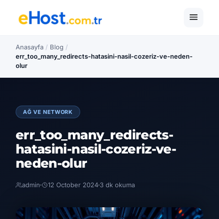
Anasayfa
/
Blog
/
err_too_many_redirects-hatasini-nasil-cozeriz-ve-neden-
olur
AĞ VE NETWORK
err_too_many_redirects-
hatasini-nasil-cozeriz-ve-
neden-olur
admin
12 October 2024
3 dk okuma