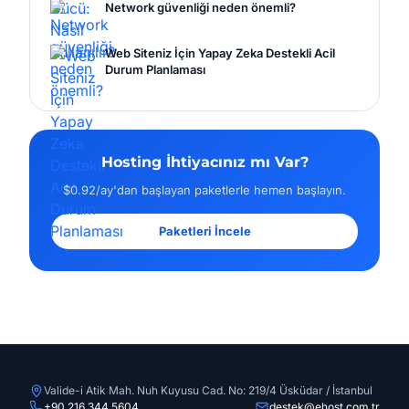
Network güvenliği neden önemli?
Web Siteniz İçin Yapay Zeka Destekli Acil
Durum Planlaması
Hosting İhtiyacınız mı Var?
$0.92/ay'dan başlayan paketlerle hemen başlayın.
Paketleri İncele
Valide-i Atik Mah. Nuh Kuyusu Cad. No: 219/4 Üsküdar / İstanbul
+90 216 344 5604
destek@ehost.com.tr