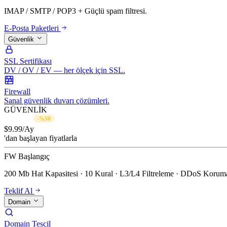
IMAP / SMTP / POP3 + Güçlü spam filtresi.
E-Posta Paketleri
Güvenlik
SSL Sertifikası
DV / OV / EV — her ölçek için SSL.
Firewall
Sanal güvenlik duvarı çözümleri.
GÜVENLİK
$19.99/Ay
-%50
$
9.99
/Ay
'dan başlayan fiyatlarla
FW Başlangıç
200 Mb Hat Kapasitesi · 10 Kural · L3/L4 Filtreleme · DDoS Koruma
Teklif Al
Domain
Domain Tescil