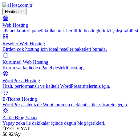
Hosting
Web Hosting
cPanel kontrol paneli kullanarak her türlü hostinglerinizi çalıştırabilirsi
Reseller Web Hosting
Birden çok hosting için ideal reseller paketleri burada.
Kurumsal Web Hosting
Kurumsal kalitede cPanel destekli hosting.
WordPress Hosting
Hızlı, performanslı ve kaliteli WordPress siteleriniz için.
E-Ticaret Hosting
WordPress sitenizde WooCommerce eklentisi ile e-ticarete geçin.
AI ile Blog Yazıcı
Yapay zeka ile dakikalar içinde özgün blog içerikleri.
ÖZEL FİYAT
$
0.92
/Ay