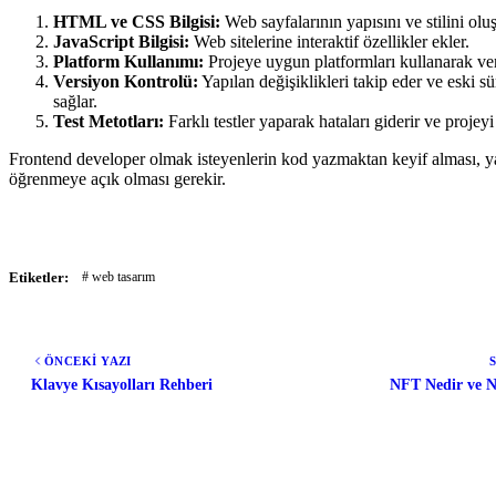
HTML ve CSS Bilgisi:
Web sayfalarının yapısını ve stilini oluş
JavaScript Bilgisi:
Web sitelerine interaktif özellikler ekler.
Platform Kullanımı:
Projeye uygun platformları kullanarak verim
Versiyon Kontrolü:
Yapılan değişiklikleri takip eder ve eski s
sağlar.
Test Metotları:
Farklı testler yaparak hataları giderir ve projey
Frontend developer olmak isteyenlerin kod yazmaktan keyif alması, yar
öğrenmeye açık olması gerekir.
Etiketler:
# web tasarım
ÖNCEKİ YAZI
Klavye Kısayolları Rehberi
NFT Nedir ve Na