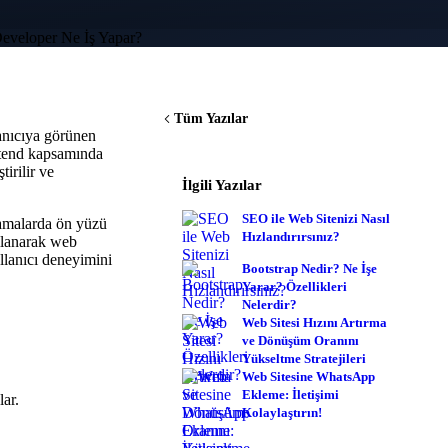
Tüm Yazılar
anıcıya görünen
ontend kapsamında
irilir ve
İlgili Yazılar
SEO ile Web Sitenizi Nasıl
amalarda ön yüzü
Hızlandırırsınız?
ullanarak web
ullanıcı deneyimini
Bootstrap Nedir? Ne İşe
Yarar? Özellikleri
Nelerdir?
Web Sitesi Hızını Artırma
ve Dönüşüm Oranını
Yükseltme Stratejileri
Web Sitesine WhatsApp
Ekleme: İletişimi
ar.
Kolaylaştırın!