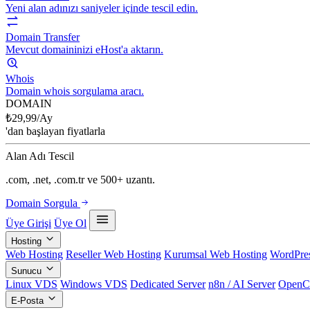
Yeni alan adınızı saniyeler içinde tescil edin.
Domain Transfer
Mevcut domaininizi eHost'a aktarın.
Whois
Domain whois sorgulama aracı.
DOMAIN
₺
29,99
/Ay
'dan başlayan fiyatlarla
Alan Adı Tescil
.com, .net, .com.tr ve 500+ uzantı.
Domain Sorgula
Üye Girişi
Üye Ol
Hosting
Web Hosting
Reseller Web Hosting
Kurumsal Web Hosting
WordPres
Sunucu
Linux VDS
Windows VDS
Dedicated Server
n8n / AI Server
OpenC
E-Posta