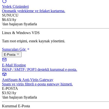
Yedek Çözümleri
Otomatik yedekleme ve felaket kurtarma.
SUNUCU
$
6.63
/Ay
'dan başlayan fiyatlarla
Linux & Windows VDS
Tam root erişimi, esnek kaynak yönetimi.
Sunucuları Gör
E-Posta
E-Mail Hosting
IMAP / SMTP / POP3 destekli kurumsal e-posta.
AntiSpam & Anti-Virüs Gateway
Spam ve virüs filtreli e-posta gateway hizmeti.
E-POSTA
$
3.92
/Ay
'dan başlayan fiyatlarla
Kurumsal E-Posta