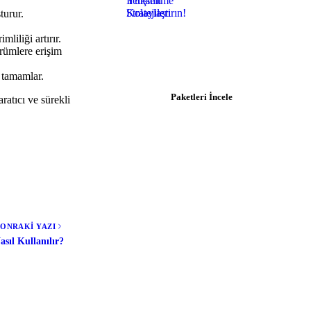
turur.
Hosting İhtiyacınız mı Var?
liliği artırır.
ürümlere erişim
$0.92/ay'dan başlayan paketlerle
hemen başlayın.
i tamamlar.
Paketleri İncele
atıcı ve sürekli
SONRAKİ YAZI
sıl Kullanılır?