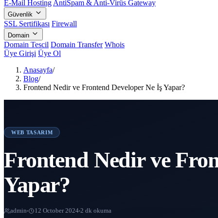
E-Mail Hosting
AntiSpam & Anti-Virüs Gateway
Güvenlik
SSL Sertifikası
Firewall
Domain
Domain Tescil
Domain Transfer
Whois
Üye Girişi
Üye Ol
Anasayfa
/
Blog
/
Frontend Nedir ve Frontend Developer Ne İş Yapar?
WEB TASARIM
Frontend Nedir ve Fron
Yapar?
admin
12 October 2024
2 dk okuma