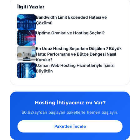
İlgili Yazılar
Bandwidth Limit Exceeded Hatası ve
Çözümü
Uptime Oranları ve Hosting Seçimi?
En Ucuz Hosting Seçerken Düşülen 7 Büyük
Hata: Performans ve Bütçe Dengesi Nasıl
Kurulur?
Uzman Web Hosting Hizmetleriyle İşinizi
Büyütün
Hosting İhtiyacınız mı Var?
$0.92/ay'dan başlayan paketlerle hemen başlayın.
Paketleri İncele