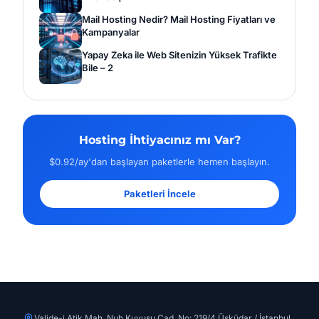
Mail Hosting Nedir? Mail Hosting Fiyatları ve
Kampanyalar
Yapay Zeka ile Web Sitenizin Yüksek Trafikte
Bile – 2
Hosting İhtiyacınız mı Var?
$0.92/ay'dan başlayan paketlerle hemen başlayın.
Paketleri İncele
Valide-i Atik Mah. Nuh Kuyusu Cad. No: 219/4 Üsküdar / İstanbul