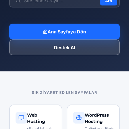
Ara
Ana Sayfaya Dön
Destek Al
SIK ZIYARET EDILEN SAYFALAR
Web
WordPress
Hosting
Hosting
cPanel tabanlı,
Optimize edilmiş