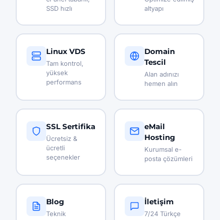
SSD hızlı
altyapı
Linux VDS
Domain
Tescil
Tam kontrol,
yüksek
Alan adınızı
performans
hemen alın
SSL Sertifika
eMail
Hosting
Ücretsiz &
ücretli
Kurumsal e-
seçenekler
posta çözümleri
Blog
İletişim
Teknik
7/24 Türkçe