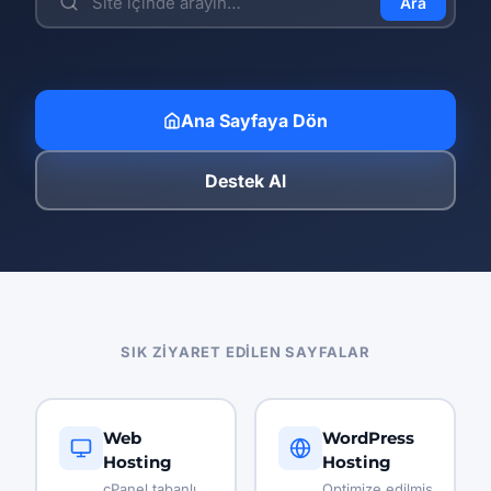
Ara
Ana Sayfaya Dön
Destek Al
SIK ZIYARET EDILEN SAYFALAR
Web
WordPress
Hosting
Hosting
cPanel tabanlı,
Optimize edilmiş