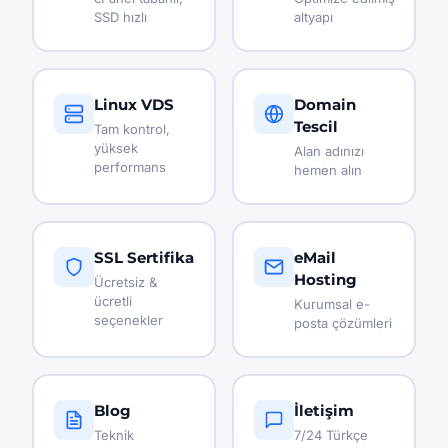
SSD hızlı
altyapı
Linux VDS
Domain
Tescil
Tam kontrol,
yüksek
Alan adınızı
performans
hemen alın
SSL Sertifika
eMail
Hosting
Ücretsiz &
ücretli
Kurumsal e-
seçenekler
posta çözümleri
Blog
İletişim
Teknik
7/24 Türkçe