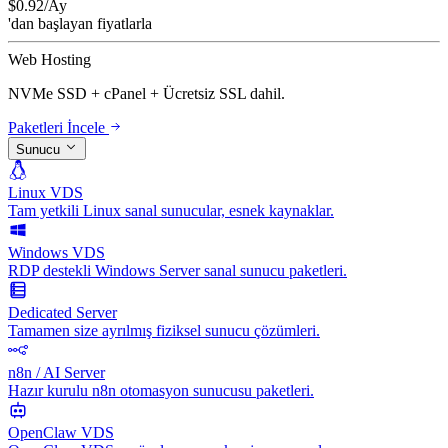
$
0.92
/Ay
'dan başlayan fiyatlarla
Web Hosting
NVMe SSD + cPanel + Ücretsiz SSL dahil.
Paketleri İncele
Sunucu
Linux VDS
Tam yetkili Linux sanal sunucular, esnek kaynaklar.
Windows VDS
RDP destekli Windows Server sanal sunucu paketleri.
Dedicated Server
Tamamen size ayrılmış fiziksel sunucu çözümleri.
n8n / AI Server
Hazır kurulu n8n otomasyon sunucusu paketleri.
OpenClaw VDS