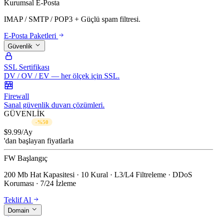
Kurumsal E-Posta
IMAP / SMTP / POP3 + Güçlü spam filtresi.
E-Posta Paketleri
Güvenlik
SSL Sertifikası
DV / OV / EV — her ölçek için SSL.
Firewall
Sanal güvenlik duvarı çözümleri.
GÜVENLİK
$19.99/Ay
-%50
$
9.99
/Ay
'dan başlayan fiyatlarla
FW Başlangıç
200 Mb Hat Kapasitesi · 10 Kural · L3/L4 Filtreleme · DDoS
Koruması · 7/24 İzleme
Teklif Al
Domain