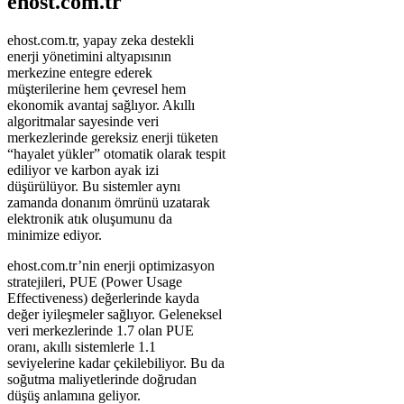
ehost.com.tr
ehost.com.tr, yapay zeka destekli
enerji yönetimini altyapısının
merkezine entegre ederek
müşterilerine hem çevresel hem
ekonomik avantaj sağlıyor. Akıllı
algoritmalar sayesinde veri
merkezlerinde gereksiz enerji tüketen
“hayalet yükler” otomatik olarak tespit
ediliyor ve karbon ayak izi
düşürülüyor. Bu sistemler aynı
zamanda donanım ömrünü uzatarak
elektronik atık oluşumunu da
minimize ediyor.
ehost.com.tr’nin enerji optimizasyon
stratejileri, PUE (Power Usage
Effectiveness) değerlerinde kayda
değer iyileşmeler sağlıyor. Geleneksel
veri merkezlerinde 1.7 olan PUE
oranı, akıllı sistemlerle 1.1
seviyelerine kadar çekilebiliyor. Bu da
soğutma maliyetlerinde doğrudan
düşüş anlamına geliyor.