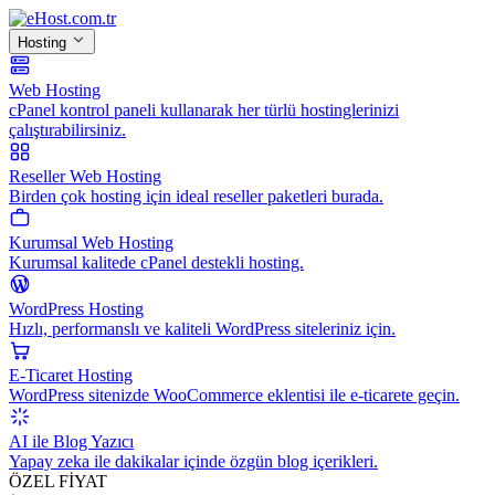
Hosting
Web Hosting
cPanel kontrol paneli kullanarak her türlü hostinglerinizi
çalıştırabilirsiniz.
Reseller Web Hosting
Birden çok hosting için ideal reseller paketleri burada.
Kurumsal Web Hosting
Kurumsal kalitede cPanel destekli hosting.
WordPress Hosting
Hızlı, performanslı ve kaliteli WordPress siteleriniz için.
E-Ticaret Hosting
WordPress sitenizde WooCommerce eklentisi ile e-ticarete geçin.
AI ile Blog Yazıcı
Yapay zeka ile dakikalar içinde özgün blog içerikleri.
ÖZEL FİYAT