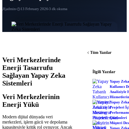
admin
13 February 2026
3 dk okuma
Tüm Yazılar
Veri Merkezlerinde
Enerji Tasarrufu
İlgili Yazılar
Sağlayan Yapay Zeka
Yapay Zeka
Sistemleri
Kullanıcı 
Analiziyle 
Veri Merkezlerinin
Hizmetlerini
Yapay Zeka
Enerji Yükü
Projeleri İ
Performans
Modern dijital dünyada veri
Çözümleri
merkezleri, işlem gücü ve depolama
Müşteri Des
kapasitesiyle kritik rol oynuyor. Ancak
Yapay Zeka 