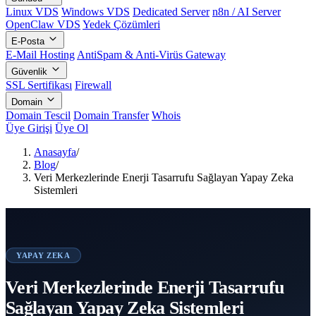
Linux VDS
Windows VDS
Dedicated Server
n8n / AI Server
OpenClaw VDS
Yedek Çözümleri
E-Posta
E-Mail Hosting
AntiSpam & Anti-Virüs Gateway
Güvenlik
SSL Sertifikası
Firewall
Domain
Domain Tescil
Domain Transfer
Whois
Üye Girişi
Üye Ol
Anasayfa
/
Blog
/
Veri Merkezlerinde Enerji Tasarrufu Sağlayan Yapay Zeka
Sistemleri
YAPAY ZEKA
Veri Merkezlerinde Enerji Tasarrufu
Sağlayan Yapay Zeka Sistemleri