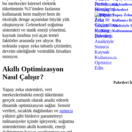
bu merkezler küresel elektrik
Güçlendire
tüketiminin %3’ünden fazlasını
Şirketleri
kullanarak hem maliyet hem de
Yapay Zeka
ekolojik denge açısından büyük yük
Kullanıcı D
oluşturuyor. Geleneksel soğutma
Analiziyle
sistemleri ve statik enerji yönetimi,
Kullanımın
kaynak israfına yol açan temel
faktörler arasında yer alıyor. Bu
noktada yapay zeka tabanlı çözümler,
devrim niteliğinde verimlilik fırsatları
Hosting İhtiyacı
sunuyor.
$0.92/ay'dan başlay
Akıllı Optimizasyon
hemen başl
Nasıl Çalışır?
Paketleri İ
Yapay zeka sistemleri, veri
merkezlerindeki enerji tüketimini
gerçek zamanlı olarak analiz ederek
dinamik optimizasyon sağlar. Sensör
verileri, sıcaklık dağılımları ve
sunucu
yükleri gibi binlerce parametreyi
milisaniyeler içinde işleyerek; soğutma
sistemlerinin akıllı kontrolü, enerji
dağıtımının hassas ayarlanması ve atıl