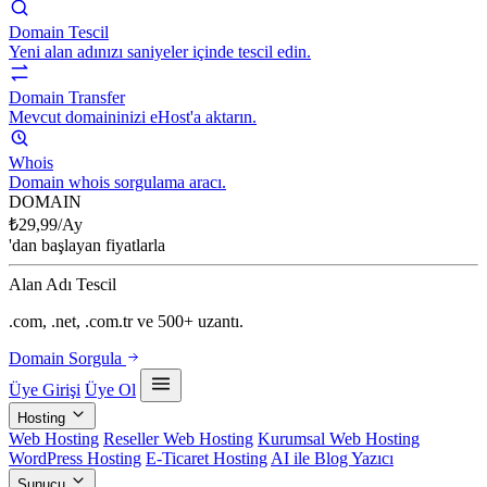
Domain Tescil
Yeni alan adınızı saniyeler içinde tescil edin.
Domain Transfer
Mevcut domaininizi eHost'a aktarın.
Whois
Domain whois sorgulama aracı.
DOMAIN
₺
29,99
/Ay
'dan başlayan fiyatlarla
Alan Adı Tescil
.com, .net, .com.tr ve 500+ uzantı.
Domain Sorgula
Üye Girişi
Üye Ol
Hosting
Web Hosting
Reseller Web Hosting
Kurumsal Web Hosting
WordPress Hosting
E-Ticaret Hosting
AI ile Blog Yazıcı
Sunucu