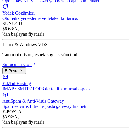
OpenClaw VDS — özel yapay zeka ajan sunucuları.
Yedek Çözümleri
Otomatik yedekleme ve felaket kurtarma.
SUNUCU
$
6.63
/Ay
'dan başlayan fiyatlarla
Linux & Windows VDS
Tam root erişimi, esnek kaynak yönetimi.
Sunucuları Gör
E-Posta
E-Mail Hosting
IMAP / SMTP / POP3 destekli kurumsal e-posta.
AntiSpam & Anti-Virüs Gateway
Spam ve virüs filtreli e-posta gateway hizmeti.
E-POSTA
$
3.92
/Ay
'dan başlayan fiyatlarla